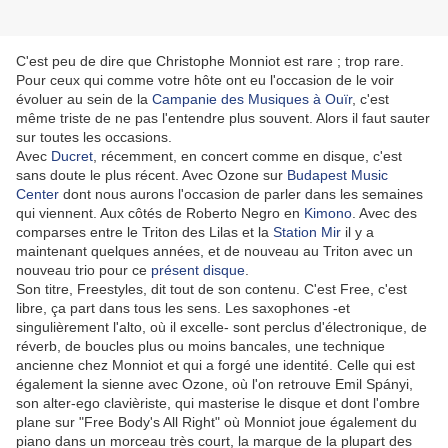
C'est peu de dire que Christophe Monniot est rare ; trop rare.
Pour ceux qui comme votre hôte ont eu l'occasion de le voir
évoluer au sein de la
Campanie des Musiques à Ouïr
, c'est
même triste de ne pas l'entendre plus souvent. Alors il faut sauter
sur toutes les occasions.
Avec
Ducret
, récemment, en concert comme en disque, c'est
sans doute le plus récent. Avec Ozone sur
Budapest Music
Center
dont nous aurons l'occasion de parler dans les semaines
qui viennent. Aux côtés de Roberto Negro en
Kimono
. Avec des
comparses entre le Triton des Lilas et la
Station Mir
il y a
maintenant quelques années, et de nouveau au Triton avec un
nouveau trio pour ce
présent disque
.
Son titre, Freestyles, dit tout de son contenu. C'est Free, c'est
libre, ça part dans tous les sens. Les saxophones -et
singulièrement l'alto, où il excelle- sont perclus d'électronique, de
réverb, de boucles plus ou moins bancales, une technique
ancienne chez Monniot et qui a forgé une identité. Celle qui est
également la sienne avec Ozone, où l'on retrouve Emil Spányi,
son alter-ego clavièriste, qui masterise le disque et dont l'ombre
plane sur "Free Body's All Right" où Monniot joue également du
piano dans un morceau très court, la marque de la plupart des