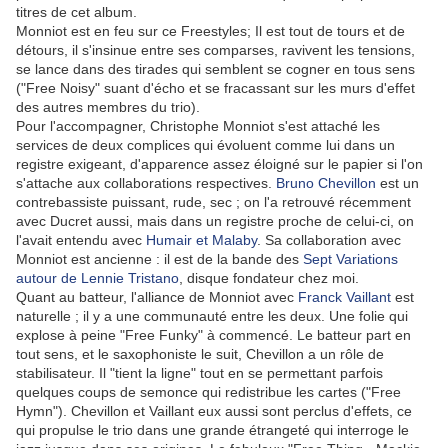
titres de cet album.
Monniot est en feu sur ce Freestyles; Il est tout de tours et de
détours, il s'insinue entre ses comparses, ravivent les tensions,
se lance dans des tirades qui semblent se cogner en tous sens
("Free Noisy" suant d'écho et se fracassant sur les murs d'effet
des autres membres du trio).
Pour l'accompagner, Christophe Monniot s'est attaché les
services de deux complices qui évoluent comme lui dans un
registre exigeant, d'apparence assez éloigné sur le papier si l'on
s'attache aux collaborations respectives.
Bruno Chevillon
est un
contrebassiste puissant, rude, sec ; on l'a retrouvé récemment
avec Ducret aussi, mais dans un registre proche de celui-ci, on
l'avait entendu avec
Humair et Malaby
. Sa collaboration avec
Monniot est ancienne : il est de la bande des
Sept Variations
autour de Lennie Tristano
, disque fondateur chez moi.
Quant au batteur, l'alliance de Monniot avec
Franck Vaillant
est
naturelle ; il y a une communauté entre les deux. Une folie qui
explose à peine "Free Funky" à commencé. Le batteur part en
tout sens, et le saxophoniste le suit, Chevillon a un rôle de
stabilisateur. Il "tient la ligne" tout en se permettant parfois
quelques coups de semonce qui redistribue les cartes ("Free
Hymn"). Chevillon et Vaillant eux aussi sont perclus d'effets, ce
qui propulse le trio dans une grande étrangeté qui interroge le