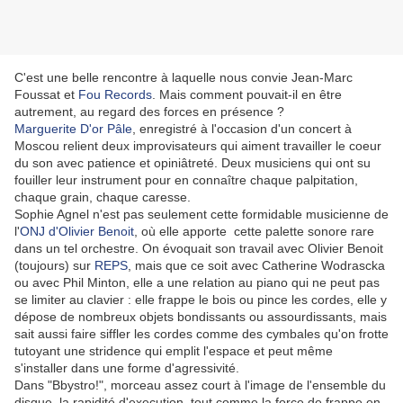
C'est une belle rencontre à laquelle nous convie Jean-Marc
Foussat et
Fou Records
. Mais comment pouvait-il en être
autrement, au regard des forces en présence ?
Marguerite D'or Pâle
, enregistré à l'occasion d'un concert à
Moscou relient deux improvisateurs qui aiment travailler le coeur
du son avec patience et opiniâtreté. Deux musiciens qui ont su
fouiller leur instrument pour en connaître chaque palpitation,
chaque grain, chaque caresse.
Sophie Agnel n'est pas seulement cette formidable musicienne de
l'
ONJ d'Olivier Benoit
, où elle apporte cette palette sonore rare
dans un tel orchestre. On évoquait son travail avec Olivier Benoit
(toujours) sur
REPS
, mais que ce soit avec Catherine Wodrascka
ou avec Phil Minton, elle a une relation au piano qui ne peut pas
se limiter au clavier : elle frappe le bois ou pince les cordes, elle y
dépose de nombreux objets bondissants ou assourdissants, mais
sait aussi faire siffler les cordes comme des cymbales qu'on frotte
tutoyant une stridence qui emplit l'espace et peut même
s'installer dans une forme d'agressivité.
Dans "Bbystro!", morceau assez court à l'image de l'ensemble du
disque, la rapidité d'execution, tout comme la force de frappe en