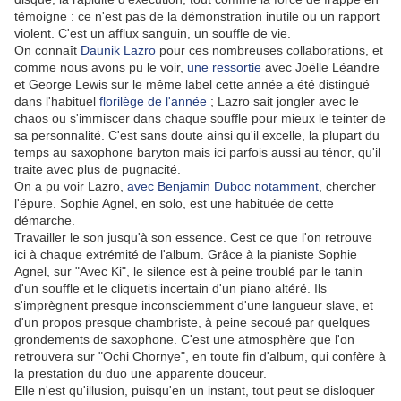
témoigne : ce n'est pas de la démonstration inutile ou un rapport
violent. C'est un afflux sanguin, un souffle de vie.
On connaît
Daunik Lazro
pour ces nombreuses collaborations, et
comme nous avons pu le voir,
une ressortie
avec Joëlle Léandre
et George Lewis sur le même label cette année a été distingué
dans l'habituel
florilège de l'année
; Lazro sait jongler avec le
chaos ou s'immiscer dans chaque souffle pour mieux le teinter de
sa personnalité. C'est sans doute ainsi qu'il excelle, la plupart du
temps au saxophone baryton mais ici parfois aussi au ténor, qu'il
traite avec plus de pugnacité.
On a pu voir Lazro,
avec Benjamin Duboc notamment
, chercher
l'épure. Sophie Agnel, en solo, est une habituée de cette
démarche.
Travailler le son jusqu'à son essence. Cest ce que l'on retrouve
ici à chaque extrémité de l'album. Grâce à la pianiste Sophie
Agnel, sur "Avec Ki", le silence est à peine troublé par le tanin
d'un souffle et le cliquetis incertain d'un piano altéré. Ils
s'imprègnent presque inconsciemment d'une langueur slave, et
d'un propos presque chambriste, à peine secoué par quelques
grondements de saxophone. C'est une atmosphère que l'on
retrouvera sur "Ochi Chornye", en toute fin d'album, qui confère à
la prestation du duo une apparente douceur.
Elle n'est qu'illusion, puisqu'en un instant, tout peut se disloquer