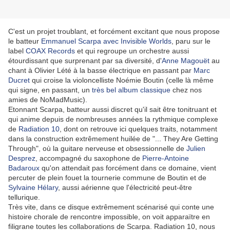
C'est un projet troublant, et forcément excitant que nous propose
le batteur
Emmanuel Scarpa avec Invisible Worlds
, paru sur le
label
COAX Records
et qui regroupe un orchestre aussi
étourdissant que surprenant par sa diversité, d'
Anne Magouët
au
chant à Olivier Lété à la basse électrique en passant par
Marc
Ducret
qui croise la violoncelliste Noémie Boutin (celle là même
qui signe, en passant, un
très bel album classique
chez nos
amies de NoMadMusic).
Etonnant Scarpa, batteur aussi discret qu'il sait être tonitruant et
qui anime depuis de nombreuses années la rythmique complexe
de
Radiation 10
, dont on retrouve ici quelques traits, notamment
dans la construction extrêmement huilée de "... They Are Getting
Through", où la guitare nerveuse et obsessionnelle de
Julien
Desprez
, accompagné du saxophone de
Pierre-Antoine
Badaroux
qu'on attendait pas forcément dans ce domaine, vient
percuter de plein fouet la tournerie commune de Boutin et de
Sylvaine Hélary
, aussi aérienne que l'électricité peut-être
tellurique.
Très vite, dans ce disque extrêmement scénarisé qui conte une
histoire chorale de rencontre impossible, on voit apparaïtre en
filigrane toutes les collaborations de Scarpa. Radiation 10, nous