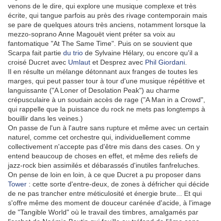
venons de le dire, qui explore une musique complexe et très
écrite, qui tangue parfois au près des rivage contemporain mais
se pare de quelques atours très anciens, notamment lorsque la
mezzo-soprano Anne Magouët vient préter sa voix au
fantomatique "At The Same Time". Puis on se souvient que
Scarpa fait partie
du trio
de Sylvaine Hélary, ou encore qu'il a
croisé Ducret avec
Umlaut
et Desprez avec
Phil Giordani
.
Il en résulte un mélange détonnant aux franges de toutes les
marges, qui peut passer tour à tour d'une musique répétitive et
languissante ("A Loner of Desolation Peak") au charme
crépusculaire à un soudain accès de rage ("A Man in a Crowd",
qui rappelle que la puissance du rock ne mets pas longtemps à
bouillir dans les veines.)
On passe de l'un à l'autre sans rupture et même avec un certain
naturel, comme cet orchestre qui, individuellement comme
collectivement n'accepte pas d'être mis dans des cases. On y
entend beaucoup de choses en effet, et même des reliefs de
jazz-rock bien assimilés et débarassés d'inutiles fanfreluches.
On pense de loin en loin, à ce que Ducret a pu proposer dans
Tower
: cette sorte d'entre-deux, de zones à défricher qui décide
de ne pas trancher entre méticulosité et énergie brute... Et qui
s'offre même des moment de douceur carénée d'acide, à l'image
de "Tangible World" où le travail des timbres, amalgamés par