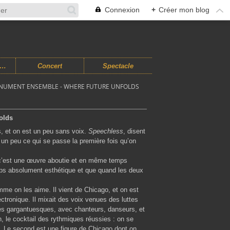
Connexion
+
Créer mon blog
usiques Improvisées
Concert
Spectacle
NUMENT ENSEMBLE - WHERE FUTURE UNFOLDS
olds
, et on est un peu sans voix.
Speechless
, disent
 un peu ce qui se passe la première fois qu’on
c’est une œuvre aboutie et en même temps
mps absolument esthétique et que quand les deux
me on les aime. Il vient de Chicago, et on est
ectronique. Il mixait des voix venues des luttes
ures gargantuesques, avec chanteurs, danseurs, et
h, le cocktail des rythmiques réussies : on se
. Le second est une figure de Chicago dont on