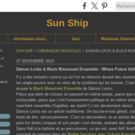
Sun Ship
chroniques musicales
Jazz
M
SUN SHIP
>
CHRONIQUES MUSICALES
>
DAMON LOCKS & BLACK MO
la
s de
27 NOVEMBRE 2019
 de
Damon Locks & Black Monument Ensemble - Where Future Unf
Il y a des instants comme ça où l’on se retrouve devant des œuvres
sical
les anglo-saxons avec un sens de la synthèse qui les honore. C’est
écoute
le Black Monument Ensemble
de Damon Locks.
Parce que plein de choses se passent en même temps, parce que 
inclassable, parce que c’est furieusement politique et en même te
marchent ensemble (Together, we stand !) c’est absolument réussi.
Damon Locks est un artiste multiforme. Un touche-à-tout génial, com
tenté de dire, nécessairement. C’est un dessinateur, et un artiste él
pour les droits civiques et son projet c’est étendu, prenant des all
Dana Hall à la batterie et au percussions, ce qui est, avec Arif Smit
souvient du premier dans les
Bridge Sessions avec Sylvain Kassap