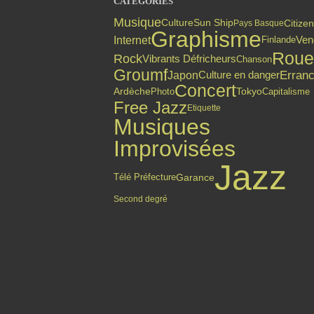
CATÉGORIES
Musique
Citize
Culture
Sun Ship
Pays Basque
Graphisme
Internet
Finlande
Ven
Roue
Rock
Vibrants Défricheurs
Chanson
Groumf
Erran
Culture en danger
Japon
Concert
Ardèche
Photo
Tokyo
Capitalisme
Free Jazz
Etiquette
Musiques
Improvisées
Jazz
Garance
Télé Préfecture
Second degré