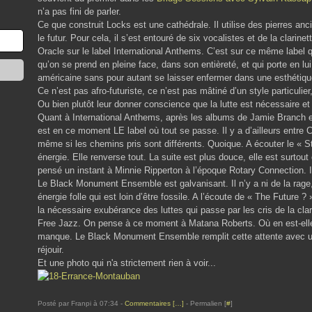
n’a pas fini de parler.
Ce que construit Locks est une cathédrale. Il utilise des pierres anci
le futur. Pour cela, il s’est entouré de six vocalistes et de la clarine
Oracle sur le label International Anthems. C’est sur ce même label 
qu’on se prend en pleine face, dans son entièreté, et qui porte en lu
américaine sans pour autant se laisser enfermer dans une esthétiqu
Ce n’est pas afro-futuriste, ce n’est pas mâtiné d’un style particulier
Ou bien plutôt leur donner conscience que la lutte est nécessaire et
Quant à International Anthems, après les albums de Jamie Branch et 
est en ce moment LE label où tout se passe. Il y a d’ailleurs en
même si les chemins pris sont différents. Quoique. A écouter le « St
énergie. Elle renverse tout. La suite est plus douce, elle est surtou
pensé un instant à Minnie Ripperton à l’époque Rotary Connection.
Le Black Monument Ensemble est galvanisant. Il n’y a ni de la rage, n
énergie folle qui est loin d’être fossile. A l’écoute de « The Future ? 
la nécessaire exubérance des luttes qui passe par les cris de la clar
Free Jazz. On pense à ce moment à Matana Roberts. Où en est-elle 
manque. Le Black Monument Ensemble remplit cette attente avec u
réjouir.
Et une photo qui n'a strictement rien à voir...
Posté par Franpi à 07:34 -
Commentaires [
…
]
- Permalien [
#
]