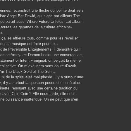
ennes, reconstruit une flèche qui pointe droit vers
ttiste Angel Bat Dawid, qui signe par ailleurs The
que paraît aussi Where Future Unfolds, cet album
i toutes les gemmes de la culture africaine-
e.
, ça les effleure tous, comme pour les réveiller.
 que la musique est faite pour cela.
de Irreversible Entaglements, il démontre qu’il
tre Camae Ameya et Damon Locks une convergence,
atement of Intent » original, on perçoit la même
t collective. On m’excusera sans doute d’avoir
 I’m The Black Gold of The Sun….
i de la spiritualité mal placée. Il y a surtout une
», il y a surtout la question posée de l’unité et de
inette, renouant avec une certaine tradition du
avec Coin-Coin ? Elle nous tarde, elle nous
ne puissance inattendue. On ne peut que s’en