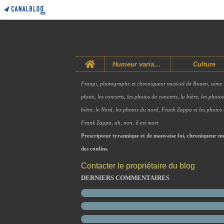
Home
Humeur variable
Culture
Franpi, photographe et chroniqueur musical de Rouen, aime 
photo, les concerts, les photos de concerts, la bière, les photo
bière, le Nord, les photos du nord, Frank Zappa et les photos
Frank Zappa, ah, non, il est mort.
Prescripteur tyrannique et de mauvaise foi, chroniqueur mu
des confins.
Contacter le propriétaire du blog
DERNIERS COMMENTAIRES