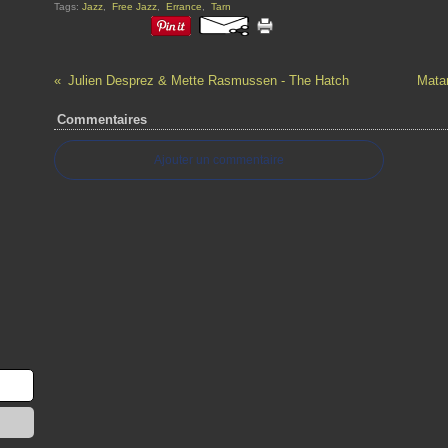
Tags:
Jazz
,
Free Jazz
,
Errance
,
Tarn
Julien Desprez & Mette Rasmussen - The Hatch
Matan
Commentaires
Ajouter un commentaire