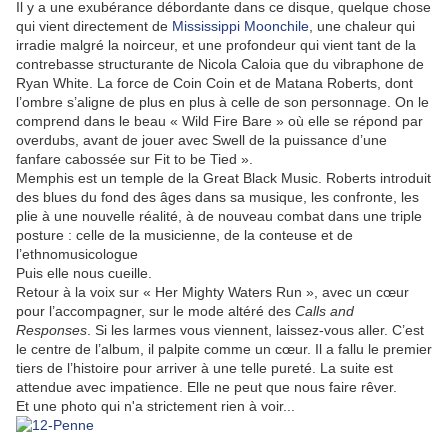
Il y a une exubérance débordante dans ce disque, quelque chose
qui vient directement de
Mississippi Moonchile
, une chaleur qui
irradie malgré la noirceur, et une profondeur qui vient tant de la
contrebasse structurante de Nicola Caloia que du vibraphone de
Ryan White. La force de Coin Coin et de Matana Roberts, dont
l’ombre s’aligne de plus en plus à celle de son personnage. On le
comprend dans le beau « Wild Fire Bare » où elle se répond par
overdubs, avant de jouer avec Swell de la puissance d’une
fanfare cabossée sur Fit to be Tied ».
Memphis est un temple de la Great Black Music. Roberts introduit
des blues du fond des âges dans sa musique, les confronte, les
plie à une nouvelle réalité, à de nouveau combat dans une triple
posture : celle de la musicienne, de la conteuse et de
l’ethnomusicologue
Puis elle nous cueille.
Retour à la voix sur « Her Mighty Waters Run », avec un cœur
pour l’accompagner, sur le mode altéré des
Calls and
Responses
. Si les larmes vous viennent, laissez-vous aller. C’est
le centre de l’album, il palpite comme un cœur. Il a fallu le premier
tiers de l’histoire pour arriver à une telle pureté. La suite est
attendue avec impatience. Elle ne peut que nous faire rêver.
Et une photo qui n'a strictement rien à voir...