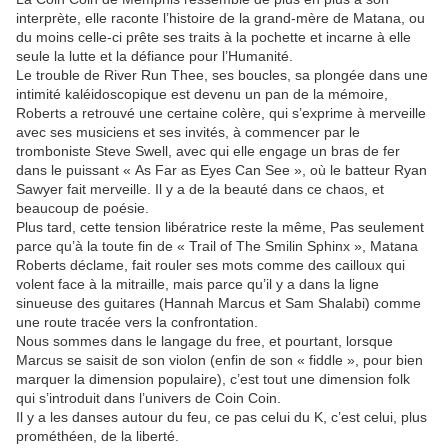
interprète, elle raconte l’histoire de la grand-mère de Matana, ou
du moins celle-ci prête ses traits à la pochette et incarne à elle
seule la lutte et la défiance pour l’Humanité.
Le trouble de River Run Thee, ses boucles, sa plongée dans une
intimité kaléidoscopique est devenu un pan de la mémoire,
Roberts a retrouvé une certaine colère, qui s’exprime à merveille
avec ses musiciens et ses invités, à commencer par le
tromboniste Steve Swell, avec qui elle engage un bras de fer
dans le puissant « As Far as Eyes Can See », où le batteur Ryan
Sawyer fait merveille. Il y a de la beauté dans ce chaos, et
beaucoup de poésie.
Plus tard, cette tension libératrice reste la même, Pas seulement
parce qu’à la toute fin de « Trail of The Smilin Sphinx », Matana
Roberts déclame, fait rouler ses mots comme des cailloux qui
volent face à la mitraille, mais parce qu’il y a dans la ligne
sinueuse des guitares (Hannah Marcus et Sam Shalabi) comme
une route tracée vers la confrontation.
Nous sommes dans le langage du free, et pourtant, lorsque
Marcus se saisit de son violon (enfin de son « fiddle », pour bien
marquer la dimension populaire), c’est tout une dimension folk
qui s’introduit dans l’univers de Coin Coin.
Il y a les danses autour du feu, ce pas celui du K, c’est celui, plus
prométhéen, de la liberté.