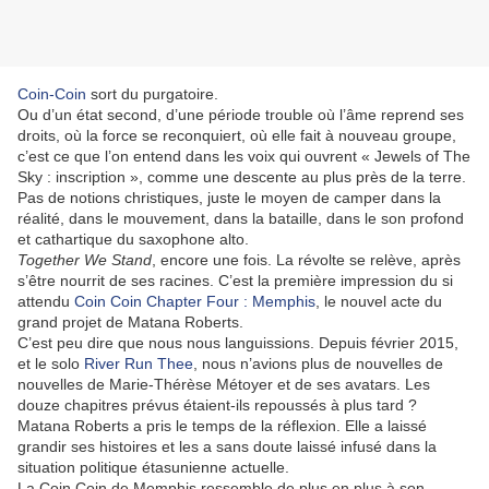
Coin-Coin
sort du purgatoire.
Ou d’un état second, d’une période trouble où l’âme reprend ses
droits, où la force se reconquiert, où elle fait à nouveau groupe,
c’est ce que l’on entend dans les voix qui ouvrent « Jewels of The
Sky : inscription », comme une descente au plus près de la terre.
Pas de notions christiques, juste le moyen de camper dans la
réalité, dans le mouvement, dans la bataille, dans le son profond
et cathartique du saxophone alto.
Together We Stand
, encore une fois. La révolte se relève, après
s’être nourrit de ses racines. C’est la première impression du si
attendu
Coin Coin Chapter Four : Memphis
, le nouvel acte du
grand projet de Matana Roberts.
C’est peu dire que nous nous languissions. Depuis février 2015,
et le solo
River Run Thee
, nous n’avions plus de nouvelles de
nouvelles de Marie-Thérèse Métoyer et de ses avatars. Les
douze chapitres prévus étaient-ils repoussés à plus tard ?
Matana Roberts a pris le temps de la réflexion. Elle a laissé
grandir ses histoires et les a sans doute laissé infusé dans la
situation politique étasunienne actuelle.
La Coin Coin de Memphis ressemble de plus en plus à son