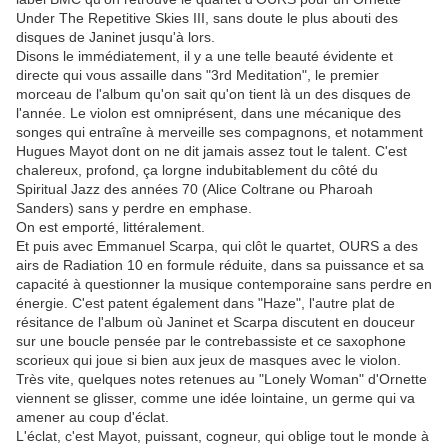
Under The Repetitive Skies III, sans doute le plus abouti des
disques de Janinet jusqu'à lors.
Disons le immédiatement, il y a une telle beauté évidente et
directe qui vous assaille dans "3rd Meditation", le premier
morceau de l'album qu'on sait qu'on tient là un des disques de
l'année. Le violon est omniprésent, dans une mécanique des
songes qui entraîne à merveille ses compagnons, et notamment
Hugues Mayot dont on ne dit jamais assez tout le talent. C'est
chalereux, profond, ça lorgne indubitablement du côté du
Spiritual Jazz des années 70 (Alice Coltrane ou Pharoah
Sanders) sans y perdre en emphase.
On est emporté, littéralement.
Et puis avec Emmanuel Scarpa, qui clôt le quartet, OURS a des
airs de Radiation 10 en formule réduite, dans sa puissance et sa
capacité à questionner la musique contemporaine sans perdre en
énergie. C'est patent également dans "Haze", l'autre plat de
résitance de l'album où Janinet et Scarpa discutent en douceur
sur une boucle pensée par le contrebassiste et ce saxophone
scorieux qui joue si bien aux jeux de masques avec le violon.
Très vite, quelques notes retenues au "Lonely Woman" d'Ornette
viennent se glisser, comme une idée lointaine, un germe qui va
amener au coup d'éclat.
L'éclat, c'est Mayot, puissant, cogneur, qui oblige tout le monde à