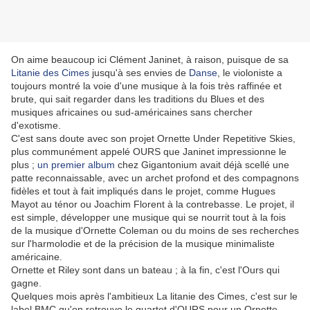
On aime beaucoup ici Clément Janinet, à raison, puisque de sa
Litanie des Cimes
jusqu'à ses envies de
Danse
, le violoniste a
toujours montré la voie d'une musique à la fois très raffinée et
brute, qui sait regarder dans les traditions du Blues et des
musiques africaines ou sud-américaines sans chercher
d'exotisme.
C'est sans doute avec son projet Ornette Under Repetitive Skies,
plus communément appelé OURS que Janinet impressionne le
plus ;
un premier album
chez Gigantonium avait déjà scellé une
patte reconnaissable, avec un archet profond et des compagnons
fidèles et tout à fait impliqués dans le projet, comme Hugues
Mayot au ténor ou Joachim Florent à la contrebasse. Le projet, il
est simple, développer une musique qui se nourrit tout à la fois
de la musique d'Ornette Coleman ou du moins de ses recherches
sur l'harmolodie et de la précision de la musique minimaliste
américaine.
Ornette et Riley sont dans un bateau ; à la fin, c'est l'Ours qui
gagne.
Quelques mois après l'ambitieux La litanie des Cimes, c'est sur le
label BMC qu'on retrouve le quartet d'OURS pour un Ornette