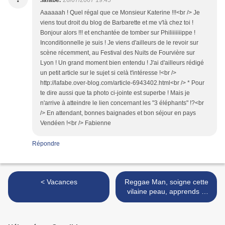
.lafabe.
26/07/2007 19:45
Aaaaaah ! Quel régal que ce Monsieur Katerine !!!<br /> Je
viens tout droit du blog de Barbarette et me v'là chez toi !
Bonjour alors !!! et enchantée de tomber sur Philiiiiiiippe !
Inconditionnelle je suis ! Je viens d'ailleurs de le revoir sur
scène récemment, au Festival des Nuits de Fourvière sur
Lyon ! Un grand moment bien entendu ! J'ai d'ailleurs rédigé
un petit article sur le sujet si celà t'intéresse !<br />
http://lafabe.over-blog.com/article-6943402.html<br /> * Pour
te dire aussi que ta photo ci-jointe est superbe ! Mais je
n'arrive à atteindre le lien concernant les "3 éléphants" !?<br
/> En attendant, bonnes baignades et bon séjour en pays
Vendéen !<br /> Fabienne
Répondre
< Vacances
Reggae Man, soigne cette
vilaine peau, apprends à
boire et vient me recauser !
>