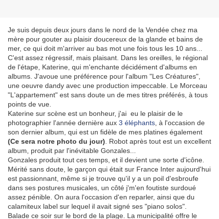
Je suis depuis deux jours dans le nord de la Vendée chez ma
mère pour gouter au plaisir doucereux de la glande et bains de
mer, ce qui doit m'arriver au bas mot une fois tous les 10 ans...
C'est assez régressif, mais plaisant. Dans les oreilles, le régional
de l'étape, Katerine, qui m'enchante décidément d'albums en
albums. J'avoue une préférence pour l'album "Les Créatures",
une oeuvre dandy avec une production impeccable. Le Morceau
"L'appartement" est sans doute un de mes titres préférés, à tous
points de vue.
Katerine sur scène est un bonheur, j'ai eu le plaisir de le
photographier l'année dernière aux
3 éléphants
, à l'occasion de
son dernier album, qui est un fidèle de mes platines également
(Ce sera notre photo du jour)
. Robot après tout est un excellent
album, produit par l'inévitable Gonzales...
Gonzales produit tout ces temps, et il devient une sorte d'icône.
Mérité sans doute, le garçon qui était sur France Inter aujourd'hui
est passionnant, même si je trouve qu'il y a un poil d'esbroufe
dans ses postures musicales, un côté j'm'en foutiste surdoué
assez pénible. On aura l'occasion d'en reparler, ainsi que du
calamiteux label sur lequel il avait signé ses "piano solos".
Balade ce soir sur le bord de la plage. La municipalité offre le