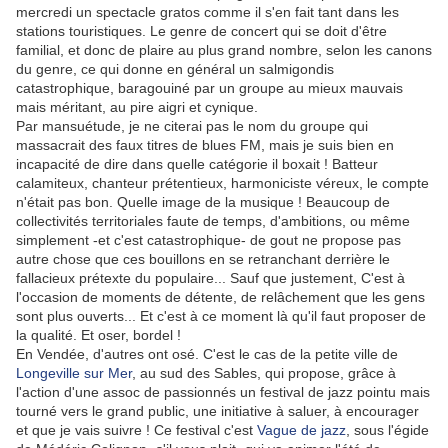
mercredi un spectacle gratos comme il s'en fait tant dans les
stations touristiques. Le genre de concert qui se doit d'être
familial, et donc de plaire au plus grand nombre, selon les canons
du genre, ce qui donne en général un salmigondis
catastrophique, baragouiné par un groupe au mieux mauvais
mais méritant, au pire aigri et cynique.
Par mansuétude, je ne citerai pas le nom du groupe qui
massacrait des faux titres de blues FM, mais je suis bien en
incapacité de dire dans quelle catégorie il boxait ! Batteur
calamiteux, chanteur prétentieux, harmoniciste véreux, le compte
n'était pas bon. Quelle image de la musique ! Beaucoup de
collectivités territoriales faute de temps, d'ambitions, ou même
simplement -et c'est catastrophique- de gout ne propose pas
autre chose que ces bouillons en se retranchant derrière le
fallacieux prétexte du populaire... Sauf que justement, C'est à
l'occasion de moments de détente, de relâchement que les gens
sont plus ouverts... Et c'est à ce moment là qu'il faut proposer de
la qualité. Et oser, bordel !
En Vendée, d'autres ont osé. C'est le cas de la petite ville de
Longeville sur Mer
, au sud des Sables, qui propose, grâce à
l'action d'une assoc de passionnés un festival de jazz pointu mais
tourné vers le grand public, une initiative à saluer, à encourager
et que je vais suivre ! Ce festival c'est
Vague de jazz
, sous l'égide