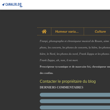
Home
Humeur variable
Culture
Franpi, photographe et chroniqueur musical de Rouen, aime 
photo, les concerts, les photos de concerts, la bière, les photo
bière, le Nord, les photos du nord, Frank Zappa et les photos
Frank Zappa, ah, non, il est mort.
Prescripteur tyrannique et de mauvaise foi, chroniqueur mu
des confins.
Contacter le propriétaire du blog
DERNIERS COMMENTAIRES