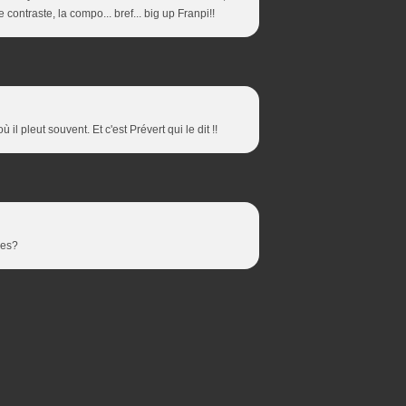
contraste, la compo... bref... big up Franpi!!
 il pleut souvent. Et c'est Prévert qui le dit !!
les?