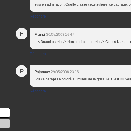
suis en admiration. Quelle classe cette sulière, ce cadrage, ce 
Répondre
F
Franpi
30/05/2008 16:47
... A Bruxelles !<br /> Non je déconne...<br /> C'est à Nantes, où
Répondre
P
Pajamaw
29/05/2008 23:16
Joli ce parapluie coloré au milieu de la grisaille. C'est Bruxel
Répondre