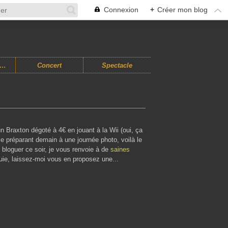
Connexion
+
Créer mon blog
usiques Improvisées
Concert
Spectacle
un Braxton dégoté à 4€ en jouant à la Wii (oui, ça
se préparant demain à une journée photo, voilà le
bloguer ce soir, je vous renvoie à de
saines
luie, laissez-moi vous en proposez une...