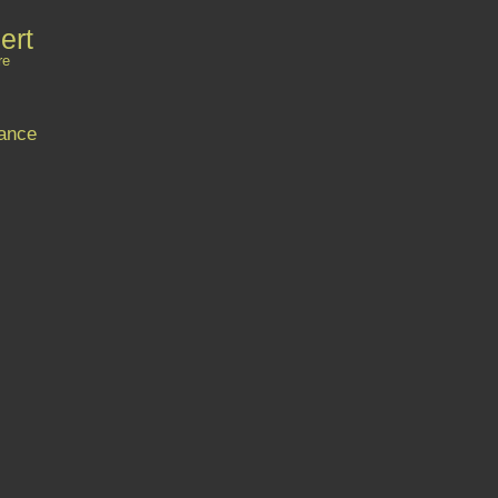
ert
re
ance
Contact
Signaler un abus
C.G.U.
Cookies et données personnelles
Préféren