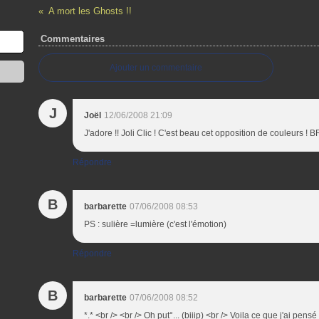
A mort les Ghosts !!
Commentaires
Ajouter un commentaire
J
Joël
12/06/2008 21:09
J'adore !! Joli Clic ! C'est beau cet opposition de couleurs ! 
Répondre
B
barbarette
07/06/2008 08:53
PS : sulière =lumière (c'est l'émotion)
Répondre
B
barbarette
07/06/2008 08:52
*.* <br /> <br /> Oh put°... (biiip) <br /> Voila ce que j'ai pens