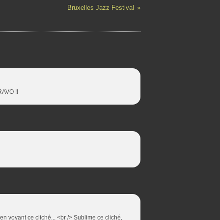
Bruxelles Jazz Festival
BRAVO !!
é en voyant ce cliché... <br /> Sublime ce cliché,