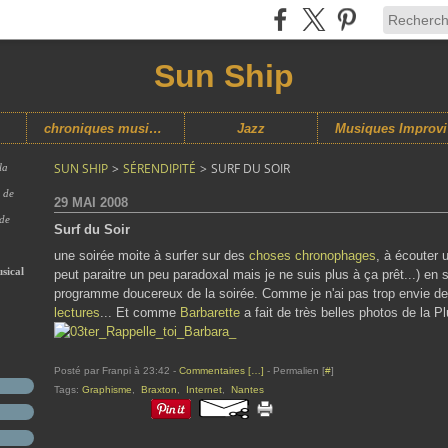
Sun Ship
chroniques musicales
Jazz
M
SUN SHIP
>
SÉRENDIPITÉ
>
SURF DU SOIR
la
s de
29 MAI 2008
 de
Surf du Soir
une soirée moite à surfer sur des
choses chronophages
, à écouter 
sical
peut paraitre un peu paradoxal mais je ne suis plus à ça prêt...) en 
programme doucereux de la soirée. Comme je n'ai pas trop envie de 
lectures
... Et comme
Barbarette
a fait de très belles photos de la P
Posté par Franpi à 23:42 -
Commentaires [
…
]
- Permalien [
#
]
Tags:
Graphisme
,
Braxton
,
Internet
,
Nantes