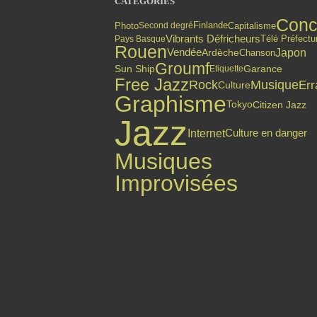
CATÉGORIES
Conc
Finlande
Photo
Capitalisme
Second degré
Vibrants Défricheurs
Pays Basque
Télé Préfectu
Rouen
Japon
Vendée
Ardèche
Chanson
Groumf
Sun Ship
Garance
Etiquette
Free Jazz
Rock
Musique
Err
Culture
Graphisme
Citizen Jazz
Tokyo
Jazz
Internet
Culture en danger
Musiques
Improvisées
Top articles