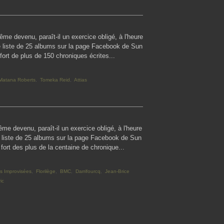
même devenu, paraît-il un exercice obligé, à l'heure
e liste de 25 albums sur la page Facebook de Sun
 fort de plus de 150 chroniques écrites...
Matana Roberts
,
Tomeka Reid
,
Attias
ême devenu, paraît-il un exercice obligé, à l'heure
e liste de 25 albums sur la page Facebook de Sun
 fort des plus de la centaine de chronique...
s Improvisées
,
Florilège
,
BMC
,
Darrifourcq
,
Jean-Brice
ic