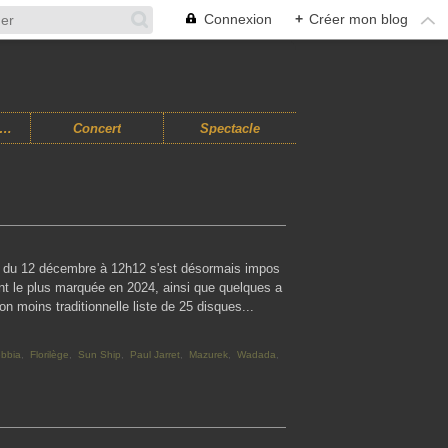
Connexion
+
Créer mon blog
usiques Improvisées
Concert
Spectacle
ate du 12 décembre à 12h12 s'est désormais impos
ont le plus marquée en 2024, ainsi que quelques a
non moins traditionnelle liste de 25 disques...
ebbia
,
Florilège
,
Sun Ship
,
Paul Jarret
,
Mazurek
,
Wadada
,