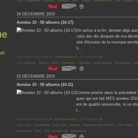
Tags:
Graphisme
,
Braxton
,
Florilège
,
BMC
,
Tsapis
,
Tomeka Reid
,
Tarn
,
Rosilio
,
G
28 DÉCEMBRE 2019
Années 10 - 50 albums (16-17)
On arrive à la fin, demain déjà aura
me
celui des dix disques de ma décenn
oire d'écouter de la musique pendan
s...
net
Posté par Franpi à 09:24 -
Commentaires [
…
]
- Permalien [
#
]
Tags:
Braxton
,
Bynum
,
BMC
,
Halvorson
,
Léandre
,
Sarah Murcia
,
Darrifourcq
,
Jea
25 DÉCEMBRE 2019
Années 10 - 50 albums (10-11)
Comme promis dans le précédent bi
ques qui ont fait MES années 2010. 
ent de qualité universelle, ni un é
t...
Posté par Franpi à 09:48 -
Commentaires [
…
]
- Permalien [
#
]
Tags:
Jazz
,
Graphisme
,
Free Jazz
,
Braxton
,
Musiques Improvisées
,
Elise Caron
,
O
Carrothers
,
Foltz
,
Tarn
,
Années 10
,
Domancich