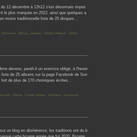
ate du 12 décembre à 12h12 s'est désormais impos
ont le plus marquée en 2022, ainsi que quelques a
non moins traditionnelle liste de 25 disques...
,
Halvorson
,
Ellinoa
,
Janinet
,
Clotilde Rullaud
,
Céline
même devenu, paraît-il un exercice obligé, à l'heure
e liste de 25 albums sur la page Facebook de Sun
 fort de plus de 170 chroniques écrites...
ecords
,
Ellinoa
,
Camila Nebbia
,
Clermont
,
Surnatural
sur un blog en déshérence, les traditions ont du b
marqué cette bizarre année que fut 2020. Bizarre