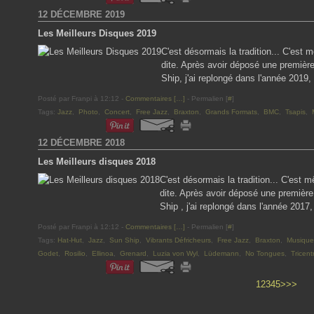
12 DÉCEMBRE 2019
Les Meilleurs Disques 2019
C'est désormais la tradition... C'est 
dite. Après avoir déposé une premièr
Ship, j'ai replongé dans l'année 2019,
Posté par Franpi à 12:12 -
Commentaires [
…
]
- Permalien [
#
]
Tags:
Jazz
,
Photo
,
Concert
,
Free Jazz
,
Braxton
,
Grands Formats
,
BMC
,
Tsapis
,
12 DÉCEMBRE 2018
Les Meilleurs disques 2018
C'est désormais la tradition... C'est m
dite. Après avoir déposé une premièr
Ship , j'ai replongé dans l'année 2017,
Posté par Franpi à 12:12 -
Commentaires [
…
]
- Permalien [
#
]
Tags:
Hat-Hut
,
Jazz
,
Sun Ship
,
Vibrants Défricheurs
,
Free Jazz
,
Braxton
,
Musique
Godet
,
Rosilio
,
Ellinoa
,
Grenard
,
Luzia von Wyl
,
Lüdemann
,
No Tongues
,
Tricentr
1
2
3
4
5
>
>>