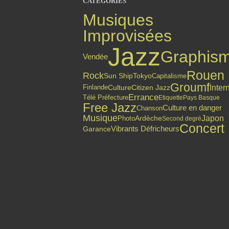
CATÉGORIES
Musiques
Improvisées
Jazz
Graphis
Vendée
Rouen
Rock
Sun Ship
Tokyo
Capitalisme
Groumf
Inter
Finlande
Citizen Jazz
Culture
Errance
Télé Préfecture
Etiquette
Pays Basque
Free Jazz
Culture en danger
Chanson
Musique
Japon
Photo
Ardèche
Second degré
Concert
Vibrants Défricheurs
Garance