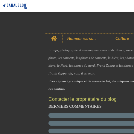
Home
Humeur variable
Culture
Franpi, photographe et chroniqueur musical de Rouen, aime 
photo, les concerts, les photos de concerts, la bière, les photo
bière, le Nord, les photos du nord, Frank Zappa et les photos
Frank Zappa, ah, non, il est mort.
Prescripteur tyrannique et de mauvaise foi, chroniqueur mu
des confins.
Contacter le propriétaire du blog
DERNIERS COMMENTAIRES