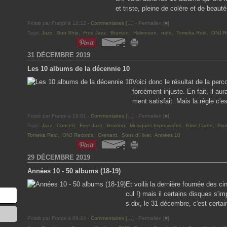
et triste, pleine de colère et de beau
Posté par Franpi à 12:12 -
Commentaires [
…
]
- Permalien [
#
]
Tags:
Jazz
,
Sun Ship
,
Free Jazz
,
Braxton
,
Halvorson
,
nato
,
Tomeka Reid
,
ONJ R
31 DÉCEMBRE 2019
Les 10 albums de la décennie 10
Voici donc le résultat de la per
forcément injuste. En fait, il aur
ment satisfait. Mais la règle c'e
Posté par Franpi à 19:01 -
Commentaires [
…
]
- Permalien [
#
]
Tags:
Jazz
,
Concert
,
Free Jazz
,
Braxton
,
Musiques Improvisées
,
Elise Caron
,
Flor
Tomeka Reid
,
ONJ Records
,
Grenard
,
Sons d'Hiver
,
Années 10
29 DÉCEMBRE 2019
Années 10 - 50 albums (18-19)
Et voilà la dernière fournée des cin
cul !) mais il certains disques s'im
s dix, le 31 décembre, c'est cert
Posté par Franpi à 09:24 -
Commentaires [
…
]
- Permalien [
#
]