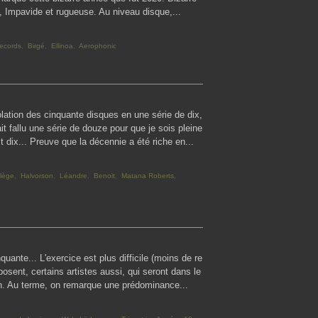
té, Impavide et rugueuse. Au niveau disque,...
ecords
,
Birgé
,
Ellinoa
,
Aerophonic
colation des cinquante disques en une série de dix,
ait fallu une série de douze pour que je sois pleine
st dix... Preuve que la décennie a été riche en...
ilège
,
Halvorson
,
Léandre
,
Benoit
,
Matana Roberts
,
quante... L'exercice est plus difficile (moins de re
posent, certains artistes aussi, qui seront dans le
ain. Au terme, on remarque une prédominance...