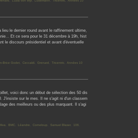
renard
,
Luzia von Wyl
,
Lüdemann
,
Tricentric
,
Années 10
 lieu le dernier round avant le raffinement ultime,
ie... Et ce sera pour le 31 décembre à 19h, hist
t le discours présidentiel et avant d'éventuelle
n-Brice Godet
,
Ceccaldi
,
Grenard
,
Tricentric
,
Années 10
llet, voici donc un début de sélection des 50 dis
J'insiste sur le mes. Il ne s'agit ni d'un classem
talage des meilleurs ou des plus marquant. Il s'agi
liva
,
BMC
,
Léandre
,
Corneloup
,
Samuel Blaser
,
106
,