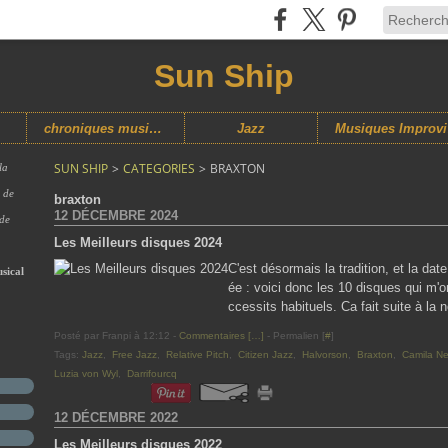
Sun Ship
chroniques musicales
Jazz
M
SUN SHIP
>
CATEGORIES
>
BRAXTON
la
s de
braxton
12 DÉCEMBRE 2024
 de
Les Meilleurs disques 2024
C'est désormais la tradition, et la d
sical
ée : voici donc les 10 disques qui m'
ccessits habituels. Ca fait suite à la 
Posté par Franpi à 12:12 -
Commentaires [
…
]
- Permalien [
#
]
Tags:
Jazz
,
Free Jazz
,
Relative Pitch
,
Citizen Jazz
,
Halvorson
,
Braxton
,
Camila N
Luzia von Wyl
,
Darrifourcq
12 DÉCEMBRE 2022
Les Meilleurs disques 2022