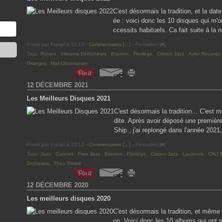
C'est désormais la tradition, et la d
ée : voici donc les 10 disques qui m'
ccessits habituels. Ca fait suite à la 
Posté par Franpi à 12:12 -
Commentaires [
…
]
- Permalien [
#
]
Tags:
Rouen
,
Vibrants Défricheurs
,
Braxton
,
Florilège
,
Citizen Jazz
,
Ayler Records
Grangey
,
Mali Obomsawin
12 DÉCEMBRE 2021
Les Meilleurs Disques 2021
C'est désormais la tradition... C'est 
dite. Après avoir déposé une premièr
Ship , j'ai replongé dans l'année 2021,
Posté par Franpi à 12:12 -
Commentaires [
…
]
- Permalien [
#
]
Tags:
Jazz
,
Concert
,
Free Jazz
,
Braxton
,
Florilège
,
Citizen Jazz
,
Laubrock
,
ONJ R
Orchestra
,
Theo Girard
12 DÉCEMBRE 2020
Les meilleurs disques 2020
C'est désormais la tradition, et même 
on. Voici donc les 10 albums qui ont 