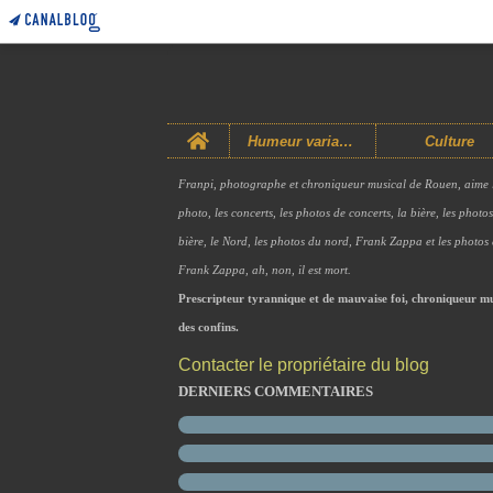
Home
Humeur variable
Culture
Franpi, photographe et chroniqueur musical de Rouen, aime 
photo, les concerts, les photos de concerts, la bière, les photo
bière, le Nord, les photos du nord, Frank Zappa et les photos
Frank Zappa, ah, non, il est mort.
Prescripteur tyrannique et de mauvaise foi, chroniqueur mu
des confins.
Contacter le propriétaire du blog
DERNIERS COMMENTAIRES