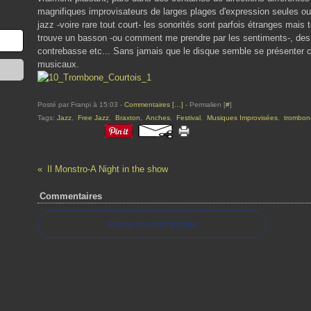
magnifiques improvisateurs de larges plages d'expression seules ou
jazz -voire rare tout court- les sonorités sont parfois étranges mais 
trouve un basson -ou comment me prendre par les sentiments-, des 
contrebasse etc... Sans jamais que le disque semble se présenter
musicaux.
Posté par Franpi à 15:03 -
Commentaires [
…
]
- Permalien [
#
]
Tags:
Jazz
,
Free Jazz
,
Braxton
,
Anches
,
Festival
,
Musiques Improvisées
,
trombon
Il Monstro-A Night in the show
Commentaires
Ajouter un commentaire