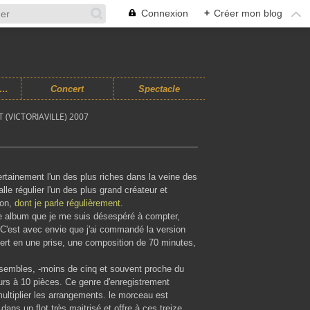
Connexion
+
Créer mon blog
usiques Improvisées
Concert
Spectacle
(VICTORIAVILLE) 2007
ertainement l'un des plus riches dans la veine des
lle régulier l'un des plus grand créateur et
ton,
dont je parle régulièrement.
re album que je me suis désespéré à compter,
. C'est avec envie que j'ai commandé la version
ert en une prise, une composition de 70 minutes,
nsembles, -moins de cinq et souvent proche du
rs à 10 pièces. Ce genre d'enregistrement
ultiplier les arrangements. le morceau est
ans un flot très maitrisé et offre à ces treize