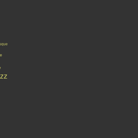
sque
re
e
azz
Contact
Signaler un abus
C.G.U.
Cookies et données personnelles
Préféren