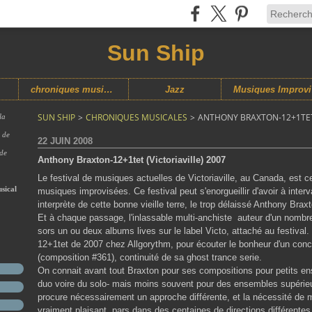
Sun Ship
chroniques musicales
Jazz
M
SUN SHIP
>
CHRONIQUES MUSICALES
>
ANTHONY BRAXTON-12+1TET 
la
s de
22 JUIN 2008
 de
Anthony Braxton-12+1tet (Victoriaville) 2007
Le festival de musiques actuelles de Victoriaville, au Canada, est c
sical
musiques improvisées. Ce festival peut s'enorgueillir d'avoir à interva
interprète de cette bonne vieille terre, le trop délaissé Anthony Brax
Et à chaque passage, l'inlassable multi-anchiste auteur d'un nomb
sors un ou deux albums lives sur le label Victo, attaché au festival
12+1tet de 2007 chez Allgorythm, pour écouter le bonheur d'un conc
(composition #361), continuité de sa ghost trance serie.
On connait avant tout Braxton pour ses compositions pour petits e
duo voire du solo- mais moins souvent pour des ensembles supérieu
procure nécessairement un approche différente, et la nécessité de m
vraiment plaisant, pars dans des centaines de directions différentes d