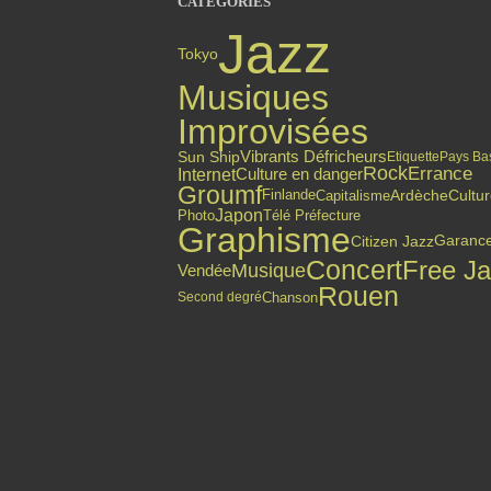
CATÉGORIES
Jazz
Tokyo
Musiques
Improvisées
Vibrants Défricheurs
Sun Ship
Etiquette
Pays Ba
Rock
Errance
Internet
Culture en danger
Groumf
Finlande
Capitalisme
Ardèche
Cultu
Japon
Photo
Télé Préfecture
Graphisme
Citizen Jazz
Garanc
Concert
Free J
Musique
Vendée
Rouen
Chanson
Second degré
Top articles