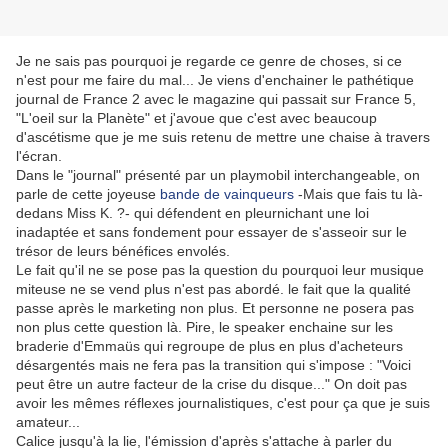
Je ne sais pas pourquoi je regarde ce genre de choses, si ce
n'est pour me faire du mal... Je viens d'enchainer le pathétique
journal de France 2 avec le magazine qui passait sur France 5,
"L'oeil sur la Planète" et j'avoue que c'est avec beaucoup
d'ascétisme que je me suis retenu de mettre une chaise à travers
l'écran.
Dans le "journal" présenté par un playmobil interchangeable, on
parle de cette joyeuse
bande de vainqueurs
-Mais que fais tu là-
dedans Miss K. ?- qui défendent en pleurnichant une loi
inadaptée et sans fondement pour essayer de s'asseoir sur le
trésor de leurs bénéfices envolés.
Le fait qu'il ne se pose pas la question du pourquoi leur musique
miteuse ne se vend plus n'est pas abordé. le fait que la qualité
passe après le marketing non plus. Et personne ne posera pas
non plus cette question là. Pire, le speaker enchaine sur les
braderie d'Emmaüs qui regroupe de plus en plus d'acheteurs
désargentés mais ne fera pas la transition qui s'impose : "Voici
peut être un autre facteur de la crise du disque..." On doit pas
avoir les mêmes réflexes journalistiques, c'est pour ça que je suis
amateur...
Calice jusqu'à la lie, l'émission d'après s'attache à parler du