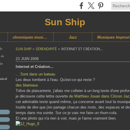
Sun Ship
chroniques musicales
Jazz
M
SUN SHIP
>
SÉRENDIPITÉ
>
INTERNET ET CRÉATION...
la
s de
23 JUIN 2008
 de
Internet et Création...
...
Sont dans un bateau
sical
Les deux tombent à l'eau. Qu'est-ce qui reste ?
des blaireaux
.
Trêve de plaisanterie, j'allais me colleter à un long texte d'une profo
je découvre cette lettre ouverte
de Matthieu Jouan dans Citizen Jaz
cet admirable texte quand même, ça concerne avant tout la musique
Inutile de dire que j'en partage chacun des mots, des espaces et de
temps dans ma soirée. Sur ce je vais me faire un rhum-cola.
Et une photo qui n'a rien à voir, mais je l'aime vraiment bien.