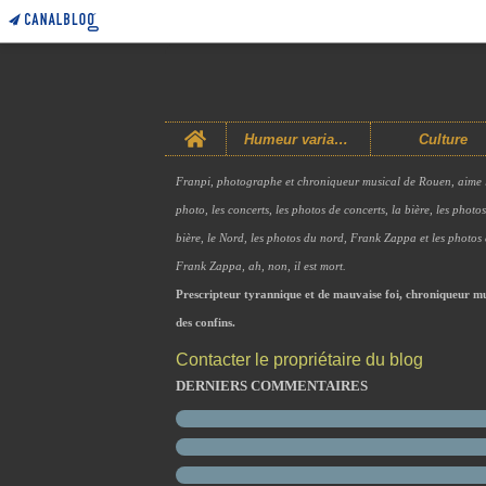
Home
Humeur variable
Culture
Franpi, photographe et chroniqueur musical de Rouen, aime 
photo, les concerts, les photos de concerts, la bière, les photo
bière, le Nord, les photos du nord, Frank Zappa et les photos
Frank Zappa, ah, non, il est mort.
Prescripteur tyrannique et de mauvaise foi, chroniqueur mu
des confins.
Contacter le propriétaire du blog
DERNIERS COMMENTAIRES