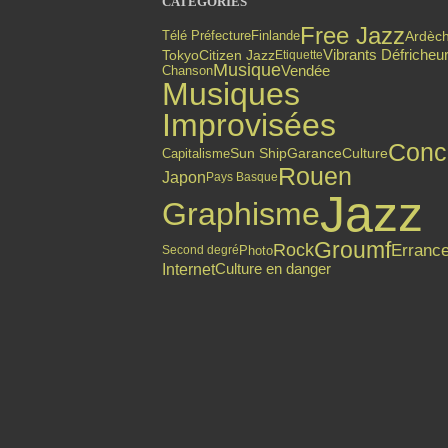
CATÉGORIES
Free Jazz
Finlande
Ardèc
Télé Préfecture
Citizen Jazz
Vibrants Défricheu
Tokyo
Etiquette
Musique
Vendée
Chanson
Musiques
Improvisées
Conc
Capitalisme
Sun Ship
Garance
Culture
Rouen
Japon
Pays Basque
Jazz
Graphisme
Groumf
Rock
Erranc
Photo
Second degré
Internet
Culture en danger
Top articles