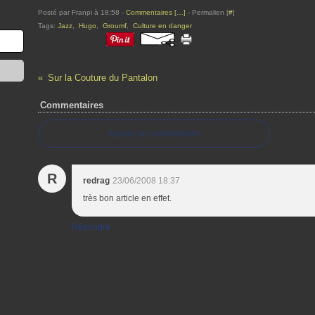
Posté par Franpi à 18:58 -
Commentaires [
…
]
- Permalien [
#
]
Tags:
Jazz
,
Hugo
,
Groumf
,
Culture en danger
Sur la Couture du Pantalon
Commentaires
Ajouter un commentaire
R
redrag
23/06/2008 18:37
très bon article en effet.
Répondre