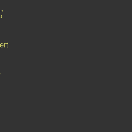
he
rs
ert
e
Contact
Signaler un abus
C.G.U.
Cookies et données personnelles
Préféren