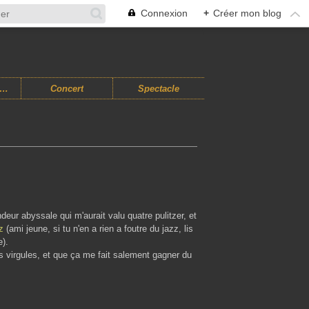
Connexion
+
Créer mon blog
usiques Improvisées
Concert
Spectacle
ndeur abyssale qui m'aurait valu quatre pulitzer, et
z
(ami jeune, si tu n'en a rien a foutre du jazz, lis
).
s virgules, et que ça me fait salement gagner du