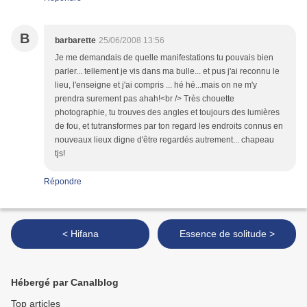
B
barbarette
25/06/2008 13:56
Je me demandais de quelle manifestations tu pouvais bien
parler... tellement je vis dans ma bulle... et pus j'ai reconnu le
lieu, l'enseigne et j'ai compris ... hé hé...mais on ne m'y
prendra surement pas ahah!<br /> Très chouette
photographie, tu trouves des angles et toujours des lumières
de fou, et tutransformes par ton regard les endroits connus en
nouveaux lieux digne d'être regardés autrement... chapeau
tjs!
Répondre
< Hifana
Essence de solitude >
Hébergé par Canalblog
Top articles