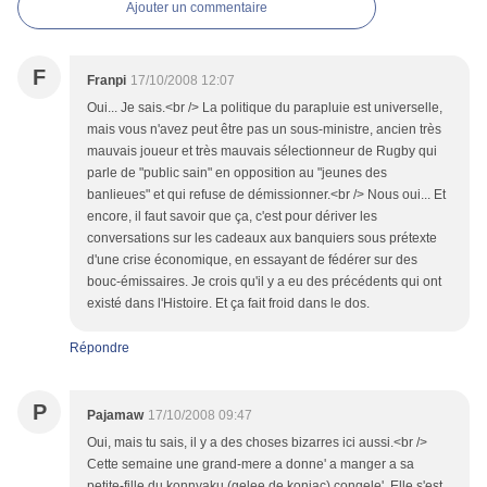
Ajouter un commentaire
F
Franpi
17/10/2008 12:07
Oui... Je sais.<br /> La politique du parapluie est universelle,
mais vous n'avez peut être pas un sous-ministre, ancien très
mauvais joueur et très mauvais sélectionneur de Rugby qui
parle de "public sain" en opposition au "jeunes des
banlieues" et qui refuse de démissionner.<br /> Nous oui... Et
encore, il faut savoir que ça, c'est pour dériver les
conversations sur les cadeaux aux banquiers sous prétexte
d'une crise économique, en essayant de fédérer sur des
bouc-émissaires. Je crois qu'il y a eu des précédents qui ont
existé dans l'Histoire. Et ça fait froid dans le dos.
Répondre
P
Pajamaw
17/10/2008 09:47
Oui, mais tu sais, il y a des choses bizarres ici aussi.<br />
Cette semaine une grand-mere a donne' a manger a sa
petite-fille du konnyaku (gelee de konjac) congele'. Elle s'est