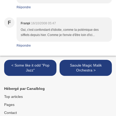
Répondre
F
Franpi
16/10/2008 05:47
Oui, c'est confondant d'idiotie, comme la polémique des
sifflets depuis hier. Comme je t'envie d'être loin d'ici...
Répondre
< Some like it odd "Pop
Saoule Magic Malik
Jazz"
Orchestra >
Hébergé par Canalblog
Top articles
Pages
Contact