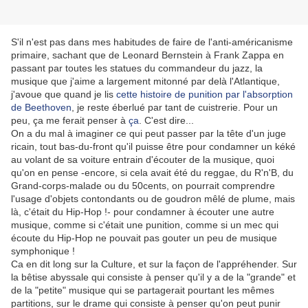
S'il n'est pas dans mes habitudes de faire de l'anti-américanisme
primaire, sachant que de Leonard Bernstein à Frank Zappa en
passant par toutes les statues du commandeur du jazz, la
musique que j'aime a largement mitonné par delà l'Atlantique,
j'avoue que quand je lis
cette histoire de punition par l'absorption
de Beethoven
, je reste éberlué par tant de cuistrerie. Pour un
peu, ça me ferait penser à
ça
. C'est dire...
On a du mal à imaginer ce qui peut passer par la tête d'un juge
ricain, tout bas-du-front qu'il puisse être pour condamner un kéké
au volant de sa voiture entrain d'écouter de la musique, quoi
qu'on en pense -encore, si cela avait été du reggae, du R'n'B, du
Grand-corps-malade ou du 50cents, on pourrait comprendre
l'usage d'objets contondants ou de goudron mêlé de plume, mais
là, c'était du Hip-Hop !- pour condamner à écouter une autre
musique, comme si c'était une punition, comme si un mec qui
écoute du Hip-Hop ne pouvait pas gouter un peu de musique
symphonique !
Ca en dit long sur la Culture, et sur la façon de l'appréhender. Sur
la bêtise abyssale qui consiste à penser qu'il y a de la "grande" et
de la "petite" musique qui se partagerait pourtant les mêmes
partitions, sur le drame qui consiste à penser qu'on peut punir