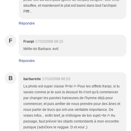
etouffee, et maintenant le plat est banni dans tout l'archipel.
Pffff...
Répondre
F
Franpi
17/10/2008 08:10
Méfie-toi Barbara :evil:
Répondre
B
barbarette
17/10/2008 06:53
La photo est super classe !!!<br /> Pour les sifflets franpi, si tu
savais comme je te suis la dessus! Ils n'ont qu'à commencer
par changer les paroles haineuses de l'hymne déjà pour
commencer, et puis arrêter de nous prendre pour des ânes et
nous parler de trucs qui ont une véritable importance. De
vraies infos... enfin bref, je m'éloigne de ton sujet.<br /> Au
passage, faut prévoir les objets contondants à mon encontre
puisque j'adoOore le reggae :D et voui ;)