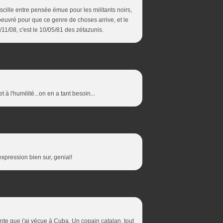
oscille entre pensée émue pour les militants noirs,
oeuvré pour que ce genre de choses arrive, et le
/11/08, c'est le 10/05/81 des zétazunis.
à l'humilité...on en a tant besoin...
expression bien sur, genial!
te que j'ai vécue à Cuba. Un copain catalan, tout