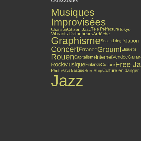
CATÉGORIES
Musiques
Improvisées
Citizen Jazz
Chanson
Tokyo
Télé Préfecture
Vibrants Défricheurs
Ardèche
Graphisme
Japon
Second degré
Concert
Groumf
Errance
Etiquette
Rouen
Internet
Vendée
Capitalisme
Garan
Free Ja
Rock
Musique
Finlande
Culture
Culture en danger
Photo
Sun Ship
Pays Basque
Jazz
Top articles