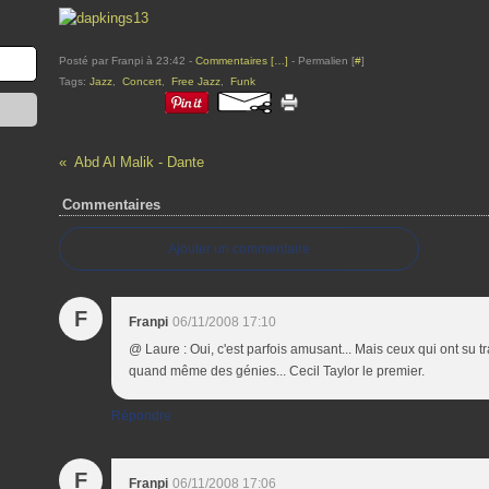
Posté par Franpi à 23:42 -
Commentaires [
…
]
- Permalien [
#
]
Tags:
Jazz
,
Concert
,
Free Jazz
,
Funk
Abd Al Malik - Dante
Commentaires
Ajouter un commentaire
F
Franpi
06/11/2008 17:10
@ Laure : Oui, c'est parfois amusant... Mais ceux qui ont su 
quand même des génies... Cecil Taylor le premier.
Répondre
F
Franpi
06/11/2008 17:06