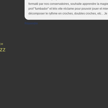
formaté par nos conservatoires, souhaite apprendre la magie
prof "tumbador" et très vite réclame pour pouvoir jouer et mieu
décomposer le rythme en croches, doubles croches, etc... Je c
Répondre
ce
zz
Contact
Signaler un abus
C.G.U.
Cookies et données personnelles
Préféren