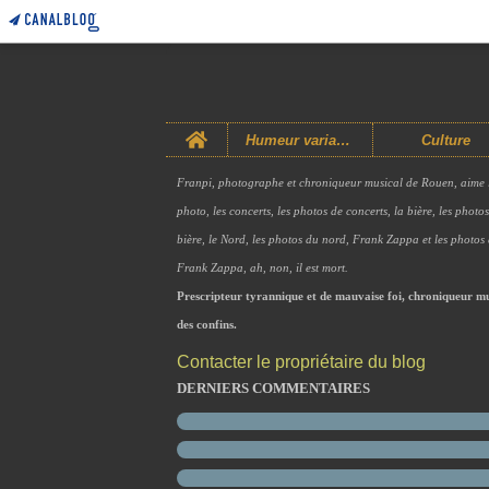
Home
Humeur variable
Culture
Franpi, photographe et chroniqueur musical de Rouen, aime 
photo, les concerts, les photos de concerts, la bière, les photo
bière, le Nord, les photos du nord, Frank Zappa et les photos
Frank Zappa, ah, non, il est mort.
Prescripteur tyrannique et de mauvaise foi, chroniqueur mu
des confins.
Contacter le propriétaire du blog
DERNIERS COMMENTAIRES