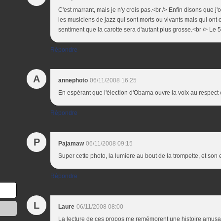
C'est marrant, mais je n'y crois pas.<br /> Enfin disons que j'
les musiciens de jazz qui sont morts ou vivants mais qui ont 
sentiment que la carotte sera d'autant plus grosse.<br /> Le 5
Répondre
A
annephoto
06/11/2008 16:25
En espérant que l'élection d'Obama ouvre la voix au respect et 
Répondre
P
Pajamaw
06/11/2008 09:15
Super cette photo, la lumiere au bout de la trompette, et son 
Répondre
L
Laure
06/11/2008 08:00
La lecture de ces propos me remémorent une histoire amusan