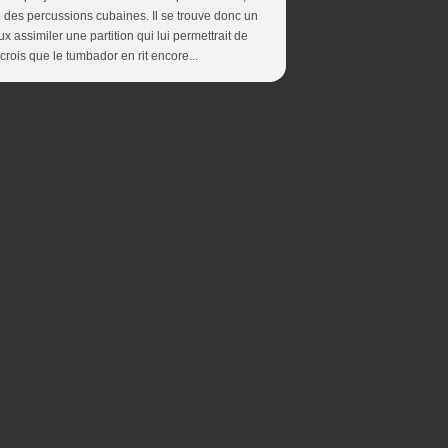
 des percussions cubaines. Il se trouve donc un
x assimiler une partition qui lui permettrait de
rois que le tumbador en rit encore...
ces cookies