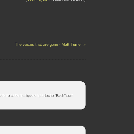
The voices that are gone - Matt Turner
traduire cette musique en partoche "Bach" sont