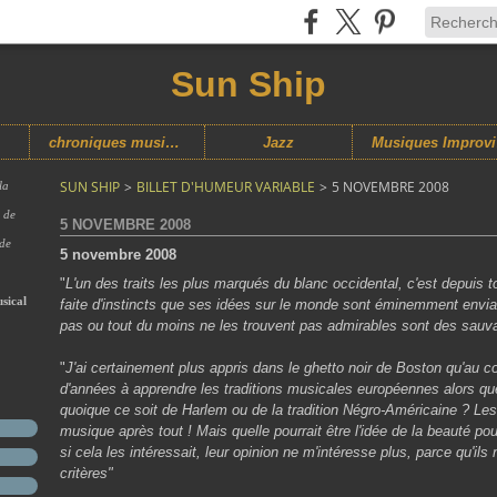
Sun Ship
chroniques musicales
Jazz
M
SUN SHIP
>
BILLET D'HUMEUR VARIABLE
>
5 NOVEMBRE 2008
la
s de
5 NOVEMBRE 2008
 de
5 novembre 2008
"
L'un des traits les plus marqués du blanc occidental, c'est depuis to
sical
faite d'instincts que ses idées sur le monde sont éminemment enviabl
pas ou tout du moins ne les trouvent pas admirables sont des sau
"
J'ai certainement plus appris dans le ghetto noir de Boston qu'au co
d'années à apprendre les traditions musicales européennes alors q
quoique ce soit de Harlem ou de la tradition Négro-Américaine ? Les 
musique après tout ! Mais quelle pourrait être l'idée de la beauté 
si cela les intéressait, leur opinion ne m'intéresse plus, parce qu'i
critères"