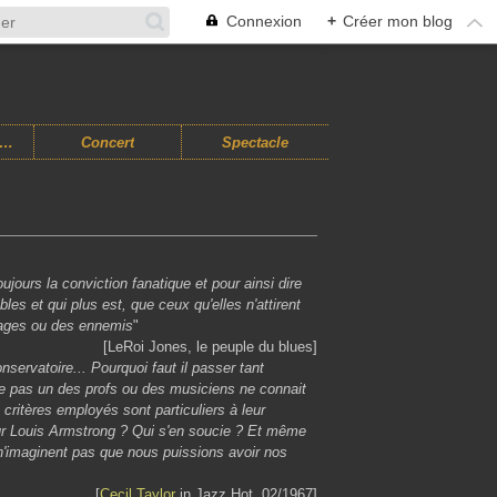
Connexion
+
Créer mon blog
usiques Improvisées
Concert
Spectacle
ujours la conviction fanatique et pour ainsi dire
es et qui plus est, que ceux qu'elles n'attirent
vages ou des ennemis
"
[LeRoi Jones, le peuple du blues]
nservatoire... Pourquoi faut il passer tant
ue pas un des profs ou des musiciens ne connait
critères employés sont particuliers à leur
pour Louis Armstrong ? Qui s'en soucie ? Et même
ls n'imaginent pas que nous puissions avoir nos
[
Cecil Taylor
in Jazz Hot, 02/1967]