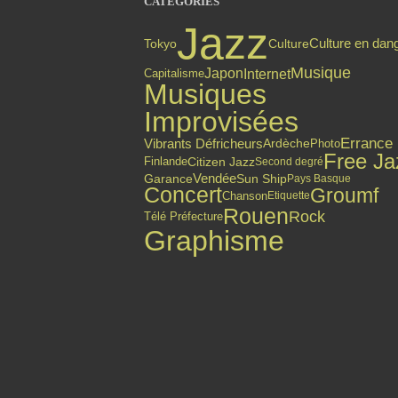
CATÉGORIES
Jazz
Culture en dan
Tokyo
Culture
Musique
Internet
Japon
Capitalisme
Musiques
Improvisées
Errance
Vibrants Défricheurs
Ardèche
Photo
Free Ja
Finlande
Citizen Jazz
Second degré
Vendée
Garance
Sun Ship
Pays Basque
Concert
Groumf
Chanson
Etiquette
Rouen
Rock
Télé Préfecture
Graphisme
Top articles