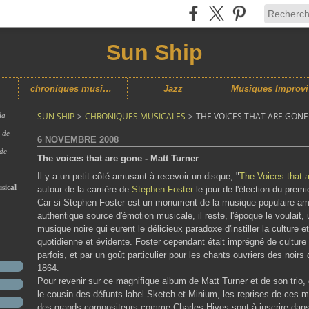
Sun Ship
chroniques musicales
Jazz
M
SUN SHIP
>
CHRONIQUES MUSICALES
>
THE VOICES THAT ARE GONE
la
s de
6 NOVEMBRE 2008
 de
The voices that are gone - Matt Turner
Il y a un petit côté amusant à recevoir un disque, "
The Voices that 
sical
autour de la carrière de
Stephen Foster
le jour de l'élection du prem
Car si Stephen Foster est un monument de la musique populaire am
authentique source d'émotion musicale, il reste, l'époque le voulait,
musique noire qui eurent le délicieux paradoxe d'instiller la culture 
quotidienne et évidente. Foster cependant était imprégné de culture n
parfois, et par un goût particulier pour les chants ouvriers des noir
1864.
Pour revenir sur ce magnifique album de Matt Turner et de son trio, q
le cousin des défunts label Sketch et Minium, les reprises de ces m
des grands compositeurs comme Charles Hives sont à inscrire dans le t