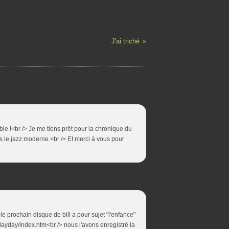
J'ai triché
e !<br /> Je me tiens prêt pour la chronique du
s le jazz moderne.<br /> Et merci à vous pour
 le prochain disque de bill a pour sujet "l'enfance"
playday/index.htm<br /> nous l'avons enregistré la