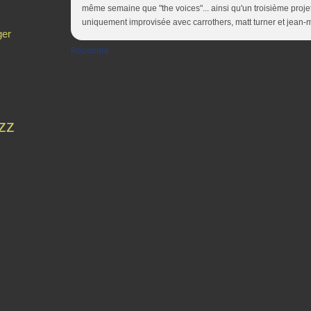
même semaine que "the voices"... ainsi qu'un troisième proje
uniquement improvisée avec carrothers, matt turner et jean-marc
ger
Répondre
zz
Contact
Signaler un abus
C.G.U.
Cookies et données personnelles
Préféren