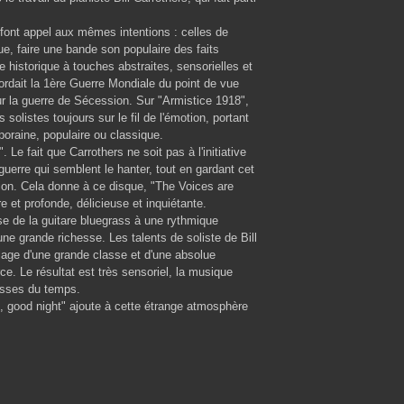
 font appel aux mêmes intentions : celles de
e, faire une bande son populaire des faits
historique à touches abstraites, sensorielles et
ordait la 1ère Guerre Mondiale du point de vue
ur la guerre de Sécession. Sur "Armistice 1918",
 solistes toujours sur le fil de l'émotion, portant
oraine, populaire ou classique.
. Le fait que Carrothers ne soit pas à l'initiative
guerre qui semblent le hanter, tout en gardant cet
tion. Cela donne à ce disque, "The Voices are
 et profonde, délicieuse et inquiétante.
sse de la guitare bluegrass à une rythmique
e grande richesse. Les talents de soliste de Bill
llage d'une grande classe et d'une absolue
ce. Le résultat est très sensoriel, la musique
asses du temps.
 good night" ajoute à cette étrange atmosphère