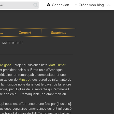
Connexion
+
Créer mon blog
usiques Improvisées
Concert
Spectacle
 - MATT TURNER
are gone
", projet du violoncelliste
Matt Turner
ier président noir aux Etats-unis d'Amérique.
éricaine, un remarquable compositeur et une
 un auteur de
Minstrel
, ces parodies infamante de
et la musique noire dans tout le pays, de la rendre
oire, par l'Eglise de la servante qui l'emmenait
s de son coin... Remarquable, en étant mort en
ui nous est offert encore une fois par [Illusions],
usiques populaires américaines qui ont influencé
ravail du pianiste Bill Carrothers, qui fait parti