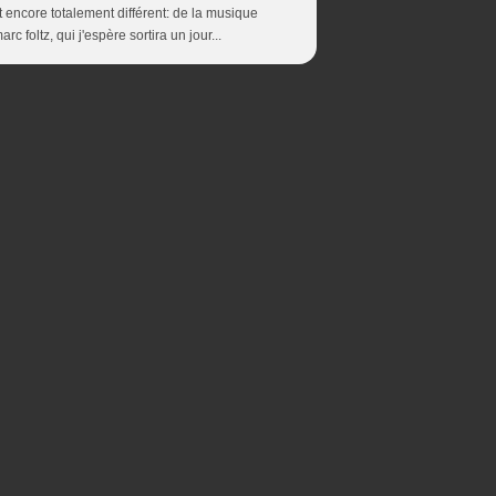
t encore totalement différent: de la musique
 foltz, qui j'espère sortira un jour...
ces cookies