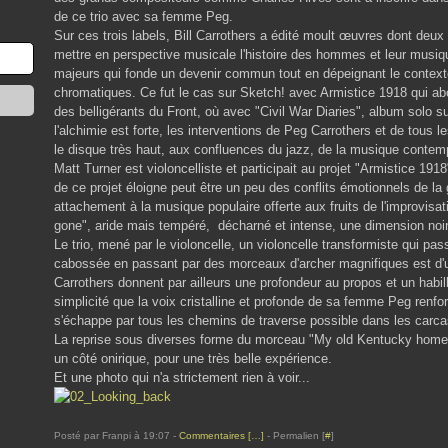
de ce trio avec sa femme Peg.
Sur ces trois labels, Bill Carrothers a édité moult œuvres dont deux
mettre en perspective musicale l'histoire des hommes et leur musiqu
majeurs qui fonde un devenir commun tout en dépeignant le contexte 
chromatiques. Ce fut le cas sur Sketch! avec Armistice 1918 qui ab
des belligérants du Front, où avec "Civil War Diaries", album solo s
l'alchimie est forte, les interventions de Peg Carrothers et de tous les
le disque très haut, aux confluences du jazz, de la musique contemp
Matt Turner est violoncelliste et participait au projet "Armistice 1918"
de ce projet éloigne peut être un peu des conflits émotionnels de la 
attachement à la musique populaire offerte aux fruits de l'improvisa
gone", aride mais tempéré, décharné et intense, une dimension noire
Le trio, mené par le violoncelle, un violoncelle transformiste qui pa
cabossée en passant par des morceaux d'archer magnifiques est d'un
Carrothers donnent par ailleurs une profondeur au propos et un habi
simplicité que la voix cristalline et profonde de sa femme Peg renfor
s'échappe par tous les chemins de traverse possible dans les carc
La reprise sous diverses forme du morceau "My old Kentucky home,
un côté onirique, pour une très belle expérience.
Et une photo qui n'a strictement rien à voir...
Posté par Franpi à 19:07 -
Commentaires [
…
]
- Permalien [
#
]