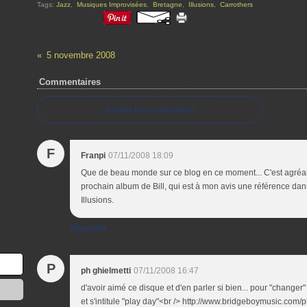
Tags:
Jazz
,
Musiques Improvisées
,
Bretagne
,
Illusions
,
Carrothers
5 novembre 2008
Commentaires
Ajouter un commentaire
F
Franpi
07/11/2008 18:09
Que de beau monde sur ce blog en ce moment... C'est agréabl
prochain album de Bill, qui est à mon avis une référence dan
Illusions.
Répondre
P
ph ghielmetti
07/11/2008 16:47
d'avoir aimé ce disque et d'en parler si bien... pour "changer"
et s'intitule "play day"<br /> http://www.bridgeboymusic.com/