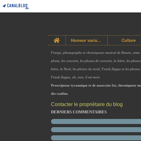
Home
Humeur variable
Culture
Franpi, photographe et chroniqueur musical de Rouen, aime 
photo, les concerts, les photos de concerts, la bière, les photo
bière, le Nord, les photos du nord, Frank Zappa et les photos
Frank Zappa, ah, non, il est mort.
Prescripteur tyrannique et de mauvaise foi, chroniqueur mu
des confins.
Contacter le propriétaire du blog
DERNIERS COMMENTAIRES