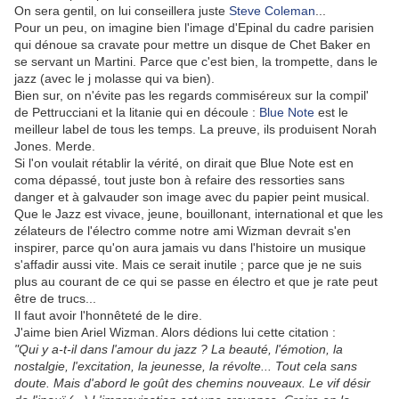
On sera gentil, on lui conseillera juste
Steve Coleman
...
Pour un peu, on imagine bien l'image d'Epinal du cadre parisien
qui dénoue sa cravate pour mettre un disque de Chet Baker en
se servant un Martini. Parce que c'est bien, la trompette, dans le
jazz (avec le j molasse qui va bien).
Bien sur, on n'évite pas les regards commiséreux sur la compil'
de Pettrucciani et la litanie qui en découle :
Blue Note
est le
meilleur label de tous les temps. La preuve, ils produisent Norah
Jones. Merde.
Si l'on voulait rétablir la vérité, on dirait que Blue Note est en
coma dépassé, tout juste bon à refaire des ressorties sans
danger et à galvauder son image avec du papier peint musical.
Que le Jazz est vivace, jeune, bouillonant, international et que les
zélateurs de l'électro comme notre ami Wizman devrait s'en
inspirer, parce qu'on aura jamais vu dans l'histoire un musique
s'affadir aussi vite. Mais ce serait inutile ; parce que je ne suis
plus au courant de ce qui se passe en électro et que je rate peut
être de trucs...
Il faut avoir l'honnêteté de le dire.
J'aime bien Ariel Wizman. Alors dédions lui cette citation :
"Qui y a-t-il dans l'amour du jazz ? La beauté, l'émotion, la
nostalgie, l'excitation, la jeunesse, la révolte... Tout cela sans
doute. Mais d'abord le goût des chemins nouveaux. Le vif désir