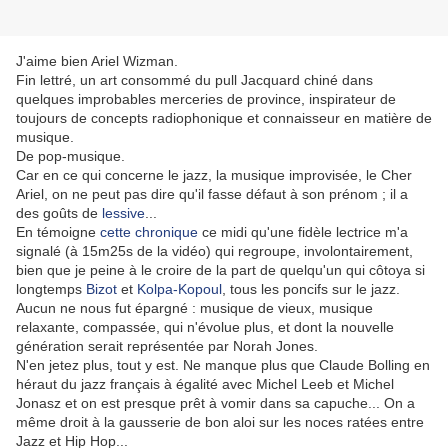
J'aime bien Ariel Wizman.
Fin lettré, un art consommé du pull Jacquard chiné dans
quelques improbables merceries de province, inspirateur de
toujours de concepts radiophonique et connaisseur en matière de
musique.
De pop-musique.
Car en ce qui concerne le jazz, la musique improvisée, le Cher
Ariel, on ne peut pas dire qu'il fasse défaut à son prénom ; il a
des goûts de
lessive
...
En témoigne
cette chronique
ce midi qu'une fidèle lectrice m'a
signalé (à 15m25s de la vidéo) qui regroupe, involontairement,
bien que je peine à le croire de la part de quelqu'un qui côtoya si
longtemps
Bizot
et
Kolpa-Kopoul
, tous les poncifs sur le jazz.
Aucun ne nous fut épargné : musique de vieux, musique
relaxante, compassée, qui n'évolue plus, et dont la nouvelle
génération serait représentée par Norah Jones.
N'en jetez plus, tout y est. Ne manque plus que Claude Bolling en
héraut du jazz français à égalité avec Michel Leeb et Michel
Jonasz et on est presque prêt à vomir dans sa capuche... On a
même droit à la gausserie de bon aloi sur les noces ratées entre
Jazz et Hip Hop...