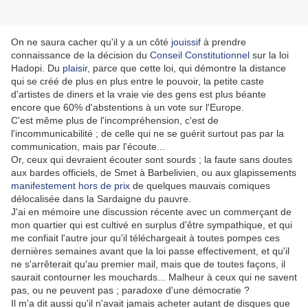
On ne saura cacher qu'il y a un côté
jouissif
à prendre
connaissance de la décision du
Conseil Constitutionnel
sur la loi
Hadopi. Du
plaisir
, parce que cette loi, qui démontre la distance
qui se créé de plus en plus entre le pouvoir, la petite caste
d'artistes de diners et la vraie vie des gens est plus béante
encore que 60% d'abstentions à un vote sur l'Europe.
C'est même plus de l'incompréhension, c'est de
l'incommunicabilité ; de celle qui ne se guérit surtout pas par la
communication, mais par l'écoute...
Or, ceux qui devraient écouter sont sourds ; la faute sans doutes
aux bardes officiels, de Smet à Barbelivien, ou aux glapissements
manifestement hors de prix
de quelques mauvais comiques
délocalisée dans la Sardaigne du pauvre.
J'ai en mémoire une discussion récente avec un commerçant de
mon quartier qui est cultivé en surplus d'être sympathique, et qui
me confiait l'autre jour qu'il téléchargeait à toutes pompes ces
dernières semaines avant que la loi passe effectivement, et qu'il
ne s'arrêterait qu'au premier mail, mais que de toutes façons, il
saurait contourner les mouchards... Malheur à ceux qui ne savent
pas, ou ne peuvent pas ; paradoxe d'une démocratie ?
Il m'a dit aussi qu'il n'avait jamais acheter autant de disques que