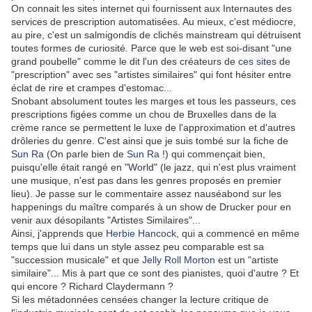
On connait les sites internet qui fournissent aux Internautes des
services de prescription automatisées. Au mieux, c'est médiocre,
au pire, c'est un salmigondis de clichés mainstream qui détruisent
toutes formes de curiosité. Parce que le web est soi-disant "une
grand poubelle" comme le dit l'un des créateurs de
ces sites
de
"prescription" avec ses "artistes similaires" qui font hésiter entre
éclat de rire et crampes d'estomac...
Snobant absolument toutes les marges et tous les passeurs, ces
prescriptions figées comme un chou de Bruxelles dans de la
crème rance se permettent le luxe de l'approximation et d'autres
drôleries du genre. C'est ainsi que je suis tombé sur la fiche de
Sun Ra
(On parle bien de
Sun Ra
!) qui commençait bien,
puisqu'elle était rangé en "World" (le jazz, qui n'est plus vraiment
une musique, n'est pas dans les genres proposés en premier
lieu). Je passe sur le commentaire assez nauséabond sur les
happenings du maître comparés à un show de Drucker pour en
venir aux désopilants "Artistes Similaires"...
Ainsi, j'apprends que
Herbie Hancock
, qui a commencé en même
temps que lui dans un style assez peu comparable est sa
"succession musicale" et que
Jelly Roll Morton
est un "artiste
similaire"... Mis à part que ce sont des pianistes, quoi d'autre ? Et
qui encore ? Richard Claydermann ?
Si les métadonnées censées changer la lecture critique de