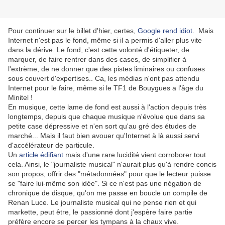
Pour continuer sur le billet d'hier, certes,
Google rend idiot
. Mais
Internet n'est pas le fond, même si il a permis d'aller plus vite
dans la dérive. Le fond, c'est cette volonté d'étiqueter, de
marquer, de faire rentrer dans des cases, de simplifier à
l'extrème, de ne donner que des pistes liminaires ou confuses
sous couvert d'expertises.. Ca, les médias n'ont pas attendu
Internet pour le faire, même si le TF1 de Bouygues a l'âge du
Minitel !
En musique, cette lame de fond est aussi à l'action depuis très
longtemps, depuis que chaque musique n'évolue que dans sa
petite case dépressive et n'en sort qu'au gré des études de
marché... Mais il faut bien avouer qu'Internet à là aussi servi
d'accélérateur de particule.
Un
article édifiant
mais d'une rare lucidité vient corroborer tout
cela. Ainsi, le "journaliste musical" n'aurait plus qu'à rendre concis
son propos, offrir des "métadonnées" pour que le lecteur puisse
se "faire lui-même son idée". Si ce n'est pas une négation de
chronique de disque, qu'on me passe en boucle un compile de
Renan Luce. Le journaliste musical qui ne pense rien et qui
markette, peut être, le passionné dont j'espère faire partie
préfère encore se percer les tympans à la chaux vive.