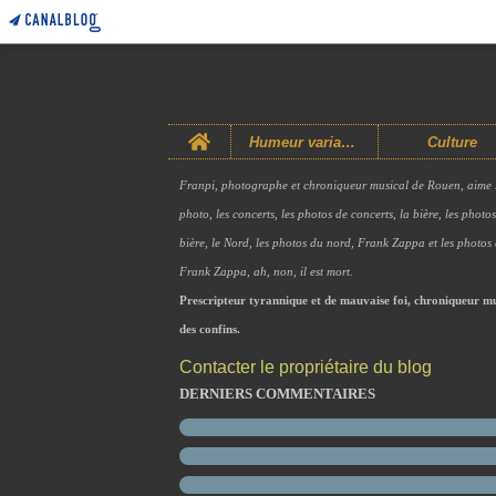
Home
Humeur variable
Culture
Franpi, photographe et chroniqueur musical de Rouen, aime 
photo, les concerts, les photos de concerts, la bière, les photo
bière, le Nord, les photos du nord, Frank Zappa et les photos
Frank Zappa, ah, non, il est mort.
Prescripteur tyrannique et de mauvaise foi, chroniqueur mu
des confins.
Contacter le propriétaire du blog
DERNIERS COMMENTAIRES