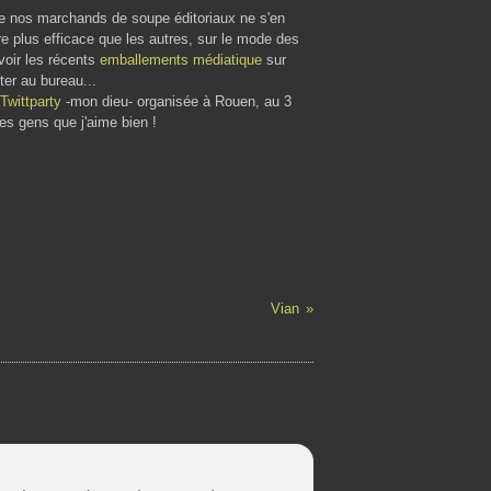
que nos marchands de soupe éditoriaux ne s'en
e plus efficace que les autres, sur le mode des
 voir les récents
emballements médiatique
sur
ster au bureau...
Twittparty
-mon dieu- organisée à Rouen, au 3
des gens que j'aime bien !
Vian