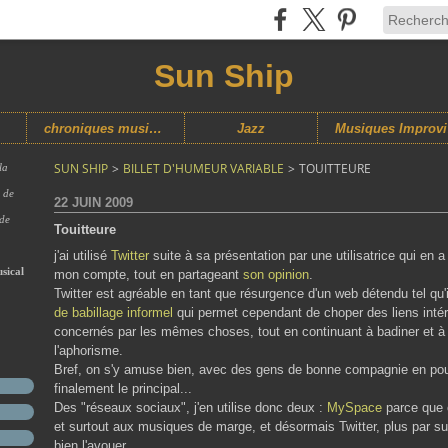
Sun Ship
chroniques musicales
Jazz
M
SUN SHIP
>
BILLET D'HUMEUR VARIABLE
>
TOUITTEURE
la
s de
22 JUIN 2009
 de
Touitteure
j'ai utilisé
Twitter
suite à sa présentation par une utilisatrice qui en a
sical
mon compte, tout en partageant
son opinion
.
Twitter est agréable en tant que résurgence d'un web détendu tel qu'
de babillage informel
qui permet cependant de choper des liens intér
concernés par les mêmes choses, tout en continuant à badiner et à pe
l'aphorisme.
Bref, on s'y amuse bien, avec des gens de bonne compagnie en pouvant 
finalement le principal...
Des "réseaux sociaux", j'en utilise donc deux :
MySpace
parce que c
et surtout aux musiques de marge, et désormais Twitter, plus par su
bien l'avouer...