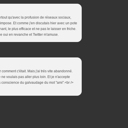
surtout qu'avec la profusion de réseaux sociaux,
i s'impose. Et comme j'en discutais hier avec un pote
nant, le plus efficace et ne pas le laisser en friche.
e oui en revanche et Twitter m'amuse.
r comment c'était. Mais j'ai trés vite abandonné.
e ne voulais pas aller plus loin. Et je n'accepte
is conscience du galvaudage du mot "ami".<br />