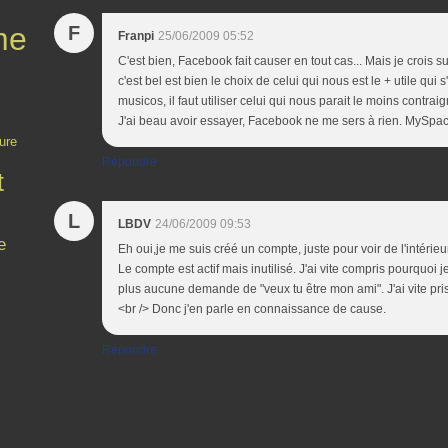
me
F
Franpi
25/06/2009 05:52
C'est bien, Facebook fait causer en tout cas... Mais je crois 
c'est bel est bien le choix de celui qui nous est le + utile qu
musicos, il faut utiliser celui qui nous parait le moins contraig
J'ai beau avoir essayer, Facebook ne me sers à rien. MySpac
ure
Répondre
t
L
LBDV
24/06/2009 09:53
e
Eh oui,je me suis créé un compte, juste pour voir de l'intérieu
Le compte est actif mais inutilisé. J'ai vite compris pourquoi j
plus aucune demande de "veux tu être mon ami". J'ai vite pr
<br /> Donc j'en parle en connaissance de cause.
Répondre