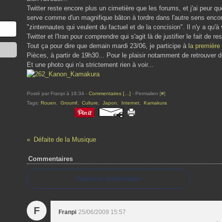
Twitter reste encore plus un cimetière que les forums, et j'ai peur 
serve comme d'un magnifique bâton à tordre dans l'autre sens encor
"zinternautes qui veulent du factuel et de la concision". Il n'y a qu'à
Twitter et l'Iran pour comprendre qui s'agit là de justifier le fait de re
Tout ça pour dire que demain mardi 23/06, je participe à l
a première 
Pièces, à partir de 19h30... Pour le plaisir notamment de retrouver 
Et une photo qui n'a strictement rien à voir...
Posté par Franpi à 18:34 -
Commentaires [
…
]
- Permalien [
#
]
Tags:
Rouen
,
Groumf
,
Culture
,
Japon
,
Internet
,
Kamakura
Défaite de la Musique
Commentaires
Ajouter un commentaire
F
Franpi
25/06/2009 15:57