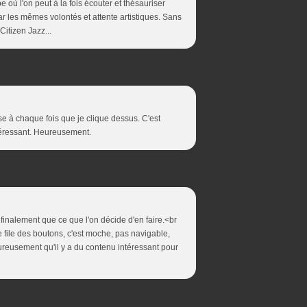
e où l'on peut à la fois écouter et thésauriser
par les mêmes volontés et attente artistiques. Sans
Citizen Jazz...
e à chaque fois que je clique dessus. C'est
téressant. Heureusement.
 finalement que ce que l'on décide d'en faire.<br
 file des boutons, c'est moche, pas navigable,
heureusement qu'il y a du contenu intéressant pour