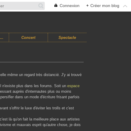
Connexion
+
Créer mon blog
usiques Improvisées
Concert
Spectacle
 elle même un regard très distancié. J'y ai trouvé
il n'existe plus dans les forums. Soit un
espace
essant auprès d'internautes plus ou moins
rsifler dans un mode d'écriture frisant parfois
s'offrir le luxe d'éviter les trolls et c'est
'est là qu'on fait la meilleure place aux artistes
ivisme et mauvais esprit qu'autre chose, je dois