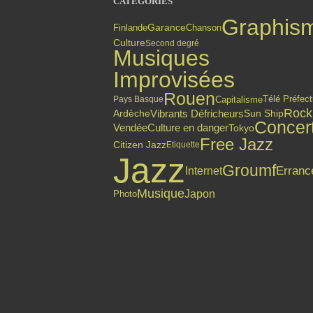
CATÉGORIES
Graphis
Finlande
Garance
Chanson
Culture
Second degré
Musiques
Improvisées
Rouen
Capitalisme
Pays Basque
Télé Préfect
Rock
Vibrants Défricheurs
Ardèche
Sun Ship
Concer
Culture en danger
Vendée
Tokyo
Free Jazz
Citizen Jazz
Etiquette
Jazz
Groumf
Erranc
Internet
Musique
Japon
Photo