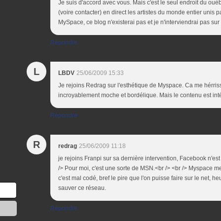
Je suis d'accord avec vous. Mais c'est le seul endroit du ouèb
(voire contacter) en direct les artistes du monde entier unis 
MySpace, ce blog n'existerai pas et je n'interviendrai pas sur 
Répondre
L
LBDV
25/06/2009 15:33
Je rejoins Redrag sur l'esthétique de Myspace. Ca me hérriss
incroyablement moche et bordélique. Mais le contenu est in
Répondre
R
redrag
25/06/2009 11:18
je rejoins Franpi sur sa dernière intervention, Facebook n'est
/> Pour moi, c'est une sorte de MSN.<br /> <br /> Myspace me
c'est mal codé, bref le pire que l'on puisse faire sur le net, 
sauver ce réseau.
Répondre