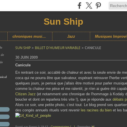
Sun Ship
chroniques musicales
Jazz
M
SUN SHIP
>
BILLET D'HUMEUR VARIABLE
>
CANICULE
la
s de
30 JUIN 2009
 de
Canicule
En rentrant ce soir, accablé de chaleur et avec la seule envie de me
sical
coca qui ne pourra être que salvateur, espérant retrouver l'herbe ve
quelques jours, je pensai que j'allais être motivé pour parler musiqu
comme la chaleur me pèse et me ralentit, je n'en ai guère été capable 
Citizen Jazz
(et notamment une chronique de l'hommage à Kodaly 
boucler et dont on reparlera très vite !), que je réponde aux
débats p
Alors ce soir, une petite photo, c'est tout. Le blog prend ses quartiers
des congés annuels rituels vont revenir
les racines du bien
et les ba
Posté par Franpi à 19:43 -
Commentaires [
…
]
- Permalien [
#
]