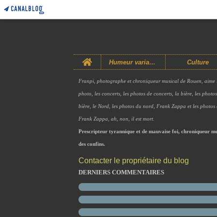
Home
Humeur variable
Culture
Franpi, photographe et chroniqueur musical de Rouen, aime 
photo, les concerts, les photos de concerts, la bière, les photo
bière, le Nord, les photos du nord, Frank Zappa et les photos
Frank Zappa, ah, non, il est mort.
Prescripteur tyrannique et de mauvaise foi, chroniqueur mu
des confins.
Contacter le propriétaire du blog
DERNIERS COMMENTAIRES