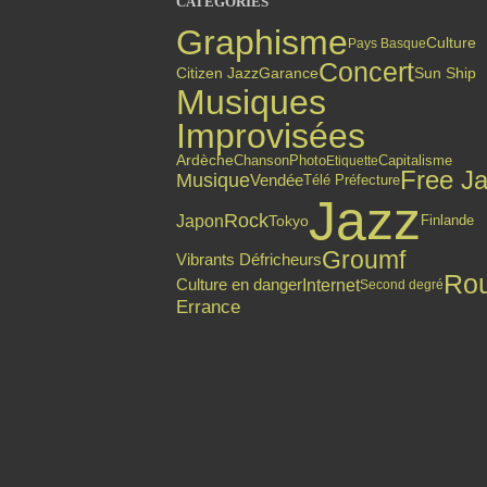
CATÉGORIES
Graphisme
Culture
Pays Basque
Concert
Citizen Jazz
Garance
Sun Ship
Musiques
Improvisées
Ardèche
Chanson
Photo
Capitalisme
Etiquette
Free J
Musique
Vendée
Télé Préfecture
Jazz
Rock
Japon
Finlande
Tokyo
Groumf
Vibrants Défricheurs
Ro
Culture en danger
Internet
Second degré
Errance