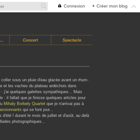
Connexion
+
Créer mon blog
usiques Improvisées
Concert
Spectacle
 coller sous un pluie d'eau glacée avant un rhum-
rte et les vaches du plateau ardéchois dans
e : j'ai quelques galettes sympathiques... Mais
: il fallait que je finisse quelques articles pour
du
Mihaly Borbely Quartet
que je n'arrivai pas à
assionnants
qui se font jour...
 d'été ! durant le mois de juillet et d'août, au delà
llades photographiques...