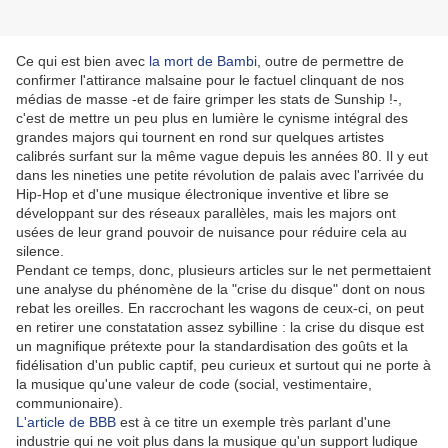
Ce qui est bien avec
la mort de Bambi
, outre de permettre de
confirmer l'attirance malsaine pour le factuel clinquant de nos
médias de masse -et de faire grimper les stats de Sunship !-,
c'est de mettre un peu plus en lumière le cynisme intégral des
grandes majors qui tournent en rond sur quelques artistes
calibrés surfant sur la même vague depuis les années 80. Il y eut
dans les nineties une petite révolution de palais avec l'arrivée du
Hip-Hop et d'une musique électronique inventive et libre se
développant sur des réseaux parallèles, mais les majors ont
usées de leur grand pouvoir de nuisance pour réduire cela au
silence.
Pendant ce temps, donc, plusieurs articles sur le net permettaient
une analyse du phénomène de la "crise du disque" dont on nous
rebat les oreilles. En raccrochant les wagons de ceux-ci, on peut
en retirer une constatation assez sybilline : la crise du disque est
un magnifique prétexte pour la standardisation des goûts et la
fidélisation d'un public captif, peu curieux et surtout qui ne porte à
la musique qu'une valeur de code (social, vestimentaire,
communionaire).
L'article de BBB
est à ce titre un exemple très parlant d'une
industrie qui ne voit plus dans la musique qu'un support ludique