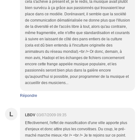
cela s'achève à présent et, je le redis, la musique avait plutôt
bien survécu à ça grâce aux passionnés qui trouvaient leur
place dans ce modèle. Dorénavant, il semble que la société
de communication dématérialisée ne donne plus que l'illusion
de la diversité et de l'accès libre à tout, alors qu'au contraire,
même fragmentée, elle n'offre que standardisation et courants
à suivre en laissant de côté des pans entiers de la culture
(cela est dû bien entendu à l'inculture originelle des
animateurs du réseau mondial).<br /> Or donc, demain, à
mon avis, Hadopi et les échanges de fichiers concerneront
encore cette frange appelée musique populaire, et les
passionnés seront bien plus dans la galère encore
qu'aujourd'hui si possible, pour programmer de la musique et
accueillir des musiciens...
Répondre
L
LBDV
03/07/2009 09:35
Effectivement, l'effet de massification d'une ville apporte plus
d'enjeux et donc attire plus les convoitises. Du coup, le pré-
maché marche mieux.<br /> <br /> Je te rejoins sur ce point.