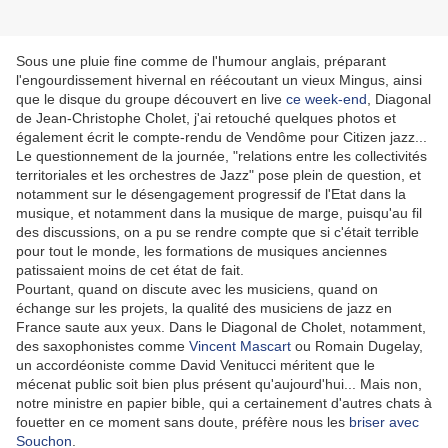
Sous une pluie fine comme de l'humour anglais, préparant
l'engourdissement hivernal en réécoutant un vieux Mingus, ainsi
que le disque du groupe découvert en live
ce week-end
, Diagonal
de Jean-Christophe Cholet, j'ai retouché quelques photos et
également écrit le compte-rendu de Vendôme pour Citizen jazz...
Le questionnement de la journée, "relations entre les collectivités
territoriales et les orchestres de Jazz" pose plein de question, et
notamment sur le désengagement progressif de l'Etat dans la
musique, et notamment dans la musique de marge, puisqu'au fil
des discussions, on a pu se rendre compte que si c'était terrible
pour tout le monde, les formations de musiques anciennes
patissaient moins de cet état de fait.
Pourtant, quand on discute avec les musiciens, quand on
échange sur les projets, la qualité des musiciens de jazz en
France saute aux yeux. Dans le Diagonal de Cholet, notamment,
des saxophonistes comme
Vincent Mascart
ou Romain Dugelay,
un accordéoniste comme David Venitucci méritent que le
mécenat public soit bien plus présent qu'aujourd'hui... Mais non,
notre ministre en papier bible, qui a certainement d'autres chats à
fouetter en ce moment sans doute, préfère nous les
briser avec
Souchon
.