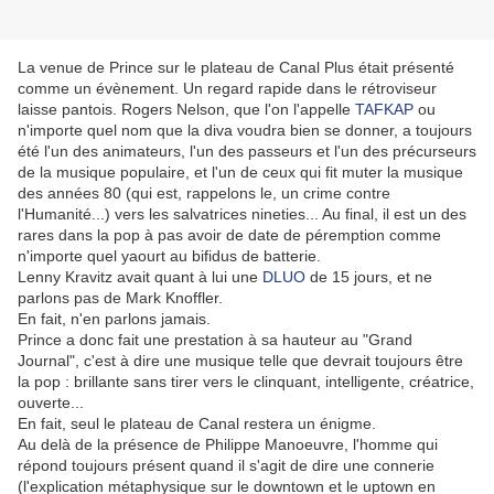
La venue de Prince sur le plateau de Canal Plus était présenté
comme un évènement. Un regard rapide dans le rétroviseur
laisse pantois. Rogers Nelson, que l'on l'appelle
TAFKAP
ou
n'importe quel nom que la diva voudra bien se donner, a toujours
été l'un des animateurs, l'un des passeurs et l'un des précurseurs
de la musique populaire, et l'un de ceux qui fit muter la musique
des années 80 (qui est, rappelons le, un crime contre
l'Humanité...) vers les salvatrices nineties... Au final, il est un des
rares dans la pop à pas avoir de date de péremption comme
n'importe quel yaourt au bifidus de batterie.
Lenny Kravitz avait quant à lui une
DLUO
de 15 jours, et ne
parlons pas de Mark Knoffler.
En fait, n'en parlons jamais.
Prince a donc fait une prestation à sa hauteur au "Grand
Journal", c'est à dire une musique telle que devrait toujours être
la pop : brillante sans tirer vers le clinquant, intelligente, créatrice,
ouverte...
En fait, seul le plateau de Canal restera un énigme.
Au delà de la présence de Philippe Manoeuvre, l'homme qui
répond toujours présent quand il s'agit de dire une connerie
(l'explication métaphysique sur le downtown et le uptown en