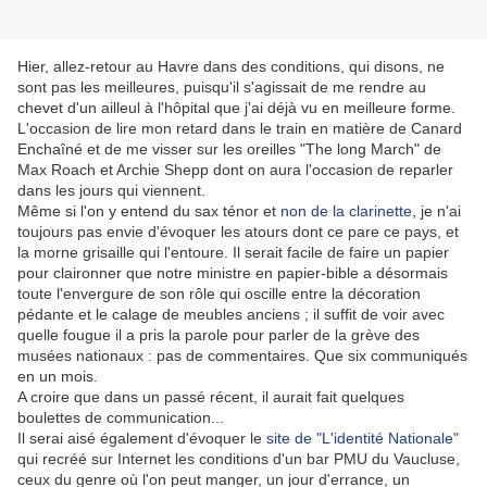
Hier, allez-retour au Havre dans des conditions, qui disons, ne
sont pas les meilleures, puisqu'il s'agissait de me rendre au
chevet d'un ailleul à l'hôpital que j'ai déjà vu en meilleure forme.
L'occasion de lire mon retard dans le train en matière de Canard
Enchaîné et de me visser sur les oreilles "The long March" de
Max Roach et Archie Shepp dont on aura l'occasion de reparler
dans les jours qui viennent.
Même si l'on y entend du sax ténor et
non de la clarinette
, je n'ai
toujours pas envie d'évoquer les atours dont ce pare ce pays, et
la morne grisaille qui l'entoure. Il serait facile de faire un papier
pour claironner que notre ministre en papier-bible a désormais
toute l'envergure de son rôle qui oscille entre la décoration
pédante et le calage de meubles anciens ; il suffit de voir avec
quelle fougue il a pris la parole pour parler de la grève des
musées nationaux : pas de commentaires. Que six communiqués
en un mois.
A croire que dans un passé récent, il aurait fait quelques
boulettes de communication...
Il serai aisé également d'évoquer le
site de "L'identité Nationale"
qui recréé sur Internet les conditions d'un bar PMU du Vaucluse,
ceux du genre où l'on peut manger, un jour d'errance, un