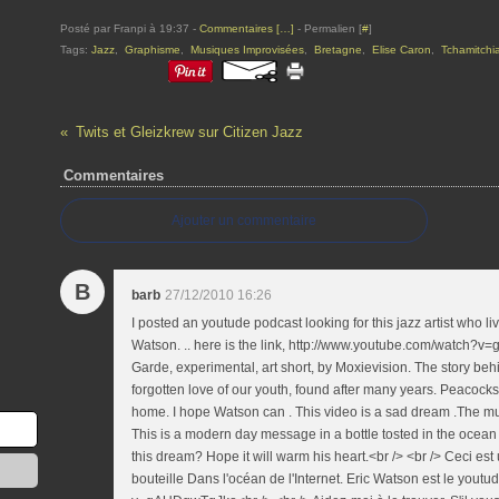
Posté par Franpi à 19:37 -
Commentaires [
…
]
- Permalien [
#
]
Tags:
Jazz
,
Graphisme
,
Musiques Improvisées
,
Bretagne
,
Elise Caron
,
Tchamitchi
Twits et Gleizkrew sur Citizen Jazz
Commentaires
Ajouter un commentaire
B
barb
27/12/2010 16:26
I posted an youtude podcast looking for this jazz artist who li
Watson. .. here is the link, http://www.youtube.com/watch?v=
Garde, experimental, art short, by Moxievision. The story behi
forgotten love of our youth, found after many years. Peacocks 
home. I hope Watson can . This video is a sad dream .The mus
This is a modern day message in a bottle tosted in the ocean o
this dream? Hope it will warm his heart.<br /> <br /> Ceci
bouteille Dans l'océan de l'Internet. Eric Watson est le you