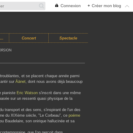
Connexion
+
Créer mon blog
usiques Improvisées
Concert
Spectacle
ORSION
troublantes, et se placent chaque année parmi
santir sur
Äänet
, dont nous avons déjà beaucoup
e pianiste
Eric Watson
s'inscrit dans une même
 basée sur un ressenti quasi physique de la
du transport et des sens, s'inspirant de l'un des
caine du XIXème siècle, "Le Corbeau", ce
poème
ou Baudelaire, son onirique hallucinée et sa
 contemporaine, que l'on perçoit dans