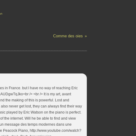
an
Comme des oies
ves in France. but I have no way of reaching Eric
gAUDgwTqJko<br /> <br /> It is my art, avant
nd the making of this is powerful. Lost and
also never get lost, they can always find their way
ic played by Eric Watson on the piano is perfect.
f the internet. Will he be able to find and view
 est un message des temps modernes dans une
tude Peacock Piano, http://www.youtube.com/watch?