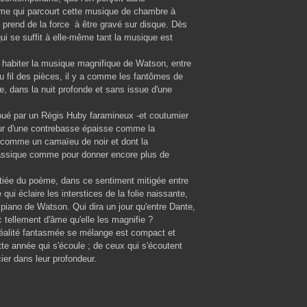
time qui parcourt cette musique de chambre à
n prend de la force à être gravé sur disque. Dès
qui se suffit à elle-même tant la musique est
ur habiter la musique magnifique de Watson, entre
 fil des pièces, il y a comme les fantômes de
ie, dans la nuit profonde et sans issue d'une
joué par un Régis Huby faramineux -et coutumier
eur d'une contrebasse épaisse comme la
 comme un camaïeu de noir et dont la
lassique comme pour donner encore plus de
butiée du poème, dans ce sentiment mitigée entre
ui éclaire les interstices de la folie naissante,
e piano de Watson. Qui dira un jour qu'entre Dante,
tellement d'âme qu'elle les magnifie ?
a réalité fantasmée se mélange est compact et
te année qui s'écoule ; de ceux qui s'écoutent
cier dans leur profondeur.