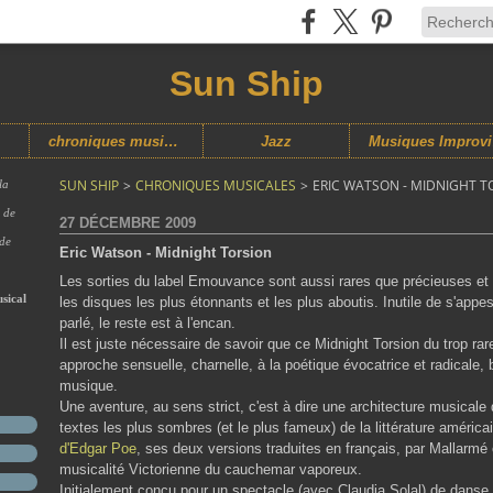
Sun Ship
chroniques musicales
Jazz
M
SUN SHIP
>
CHRONIQUES MUSICALES
>
ERIC WATSON - MIDNIGHT T
la
s de
27 DÉCEMBRE 2009
 de
Eric Watson - Midnight Torsion
Les sorties du label Emouvance sont aussi rares que précieuses et 
sical
les disques les plus étonnants et les plus aboutis. Inutile de s'appe
parlé, le reste est à l'encan.
Il est juste nécessaire de savoir que ce Midnight Torsion du trop rar
approche sensuelle, charnelle, à la poétique évocatrice et radicale,
musique.
Une aventure, au sens strict, c'est à dire une architecture musicale 
textes les plus sombres (et le plus fameux) de la littérature améri
d'Edgar Poe
, ses deux versions traduites en français, par Mallarmé 
musicalité Victorienne du cauchemar vaporeux.
Initialement conçu pour un spectacle (avec Claudia Solal) de danse