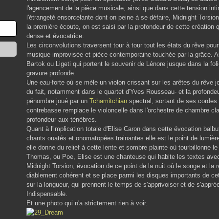
l'agencement de la pièce musicale, ainsi que dans cette tension in
l'étrangeté ensorcelante dont on peine à se défaire, Midnight Torsio
la première écoute, on est saisi par la profondeur de cette création 
dense et évocatrice.
Les circonvolutions traversent tour à tour tout les états du rêve po
musique improvisée et pièce contemporaine touchée par la grâce. Au
Bartok ou Ligeti qui portent le souvenir de Lénore jusque dans la fol
gravure profonde.
Une eau-forte où se mèle un violon crissant sur les arêtes du rêve 
du fait, notamment dans le quartet d'Yves Rousseau- et la profond
pénombre joué par un
Tchamitchian
spectral, sortant de ses cordes
contrebasse remplace le violoncelle dans l'orchestre de chambre c
profondeur aux ténèbres.
Quant à l'implication totale d'Elise Caron dans cette évocation bal
chants ouatés et onomatopées trainantes elle est le point de lumière q
elle donne du relief à cette lente et sombre plainte où tourbillonne l
Thomas, ou Poe, Elise est une chanteuse qui habite les textes avec 
Midnight Torsion, évocation de ce point de la nuit où le songe et l
diablement cohérent et se place parmi les disques importants de cet
sur la longueur, qui prennent le temps de s'apprivoiser et de s'appré
Indispensable.
Et une photo qui n'a strictement rien à voir.