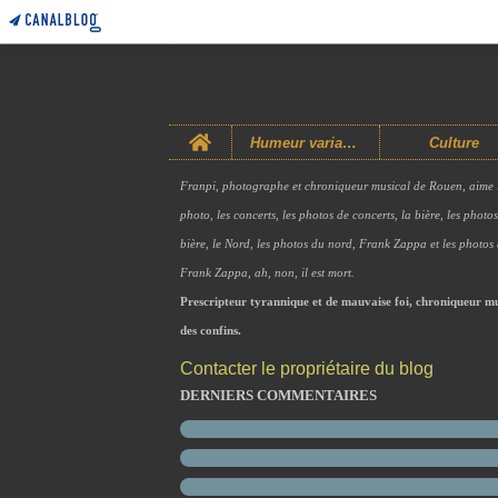
Home
Humeur variable
Culture
Franpi, photographe et chroniqueur musical de Rouen, aime 
photo, les concerts, les photos de concerts, la bière, les photo
bière, le Nord, les photos du nord, Frank Zappa et les photos
Frank Zappa, ah, non, il est mort.
Prescripteur tyrannique et de mauvaise foi, chroniqueur mu
des confins.
Contacter le propriétaire du blog
DERNIERS COMMENTAIRES