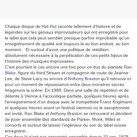
Chaque disque de
Hat-Hut
raconte tellement d'histoire et de
légendes sur les géniaux improvisateurs qui ont enregistré pour
le label que cela peut sembler presque parfois improbable qu'un
enregistrement de qualité soit toujours là au bon endroit, au bon
moment... Et surtout d'avoir une politique de réédition
absolument nécessaire à la perpétuation de ces petits bijoux de
l'histoire des musiques improvisées.
C'est pourtant le cas encore une fois pour ce duo du pianiste
Ran
Blake
, figure du third Stream et compagnon de route de Jeanne
Lee, de Steve Lacy ou encore d'
Anthony Braxton
qu'il retrouve ici
pour un moment de réjouissance entre deux monstres sacrés.
Imaginons la scène. En 1988, Dans une salle de répétition et de
détente à Vienne à l'acoustique parfaite, quelques heures après
l'enregistrement d'un disque avec le trompettiste Franz Koglmann
et quelques heures avant un festival viennois ou le saxophoniste
est invité, Ran Blake et Anthony Braxton se retrouvent et décident
de jouer ensemble des standards de Parker, Monk, Miles et
consorts et surtout de laisser l'ingénieur du son du label suisse
enregistrer...
Ces deux là n'ont pas enregistré ensemble depuis 10 ans. 1978