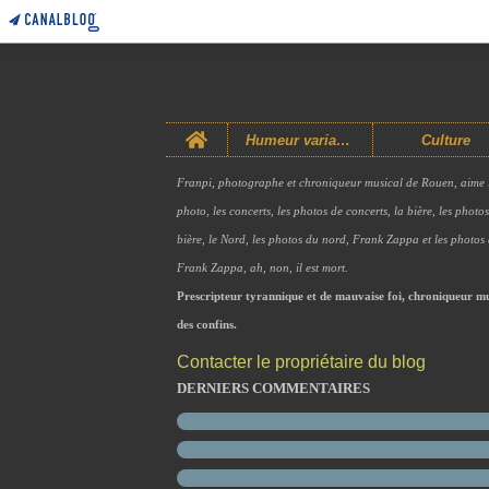
Home
Humeur variable
Culture
Franpi, photographe et chroniqueur musical de Rouen, aime 
photo, les concerts, les photos de concerts, la bière, les photo
bière, le Nord, les photos du nord, Frank Zappa et les photos
Frank Zappa, ah, non, il est mort.
Prescripteur tyrannique et de mauvaise foi, chroniqueur mu
des confins.
Contacter le propriétaire du blog
DERNIERS COMMENTAIRES