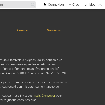
Connexion
+
Créer mon blog
usiques Improvisées
Concert
Spectacle
nt de 3 festivals d'Avignon, de 10 années d'un
nné. On ne mesure pas les écarts qui sont
es écarts créent une exaspération nationale"
e, Avignon 2010 In "Le Journal d'Arte", 16/07/10
 clinique de ce metteur en scène comme préalable à
à tout regard commiseratif sur le manque de
 tout ça, mais il y a des
mails à envoyer
pour
uteurs jusque dans nos bras.