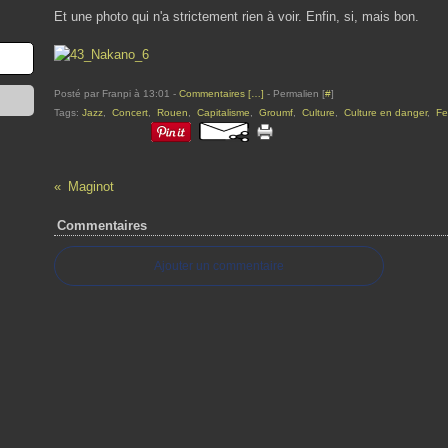
Et une photo qui n'a strictement rien à voir. Enfin, si, mais bon.
Posté par Franpi à 13:01 -
Commentaires [
…
]
- Permalien [
#
]
Tags:
Jazz
,
Concert
,
Rouen
,
Capitalisme
,
Groumf
,
Culture
,
Culture en danger
,
Fe
Maginot
Commentaires
Ajouter un commentaire