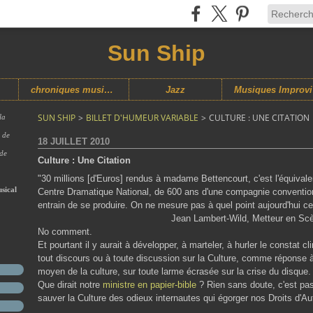
Sun Ship
chroniques musicales
Jazz
M
SUN SHIP
>
BILLET D'HUMEUR VARIABLE
>
CULTURE : UNE CITATION
la
s de
18 JUILLET 2010
 de
Culture : Une Citation
"30 millions [d'Euros] rendus à madame Bettencourt, c'est l'équivale
sical
Centre Dramatique National, de 600 ans d'une compagnie conventio
entrain de se produire. On ne mesure pas à quel point aujourd'hui c
Jean Lambert-Wild, Metteur en Scèn
No comment.
Et pourtant il y aurait à développer, à marteler, à hurler le constat
tout discours ou à toute discussion sur la Culture, comme réponse 
moyen de la culture, sur toute larme écrasée sur la crise du disque.
Que dirait notre
ministre en papier-bible
? Rien sans doute, c'est pas
sauver la Culture des odieux internautes qui égorger nos Droits d'A