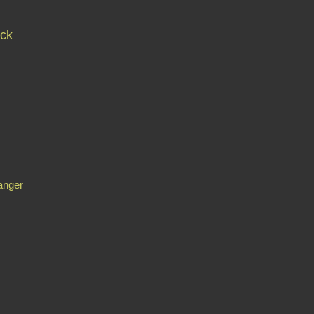
ck
anger
Contact
Signaler un abus
C.G.U.
Cookies et données personnelles
Préféren