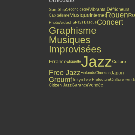
CATÉGORIES
Vibrants Défricheurs
Sun Ship
Second degré
Rouen
Musique
Ro
Internet
Capitalisme
Concert
Photo
Ardèche
Pays Basque
Graphisme
Musiques
Improvisées
Jazz
Errance
Culture
Etiquette
Free Jazz
Japon
Finlande
Chanson
Groumf
Culture en d
Tokyo
Télé Préfecture
Citizen Jazz
Vendée
Garance
Top articles