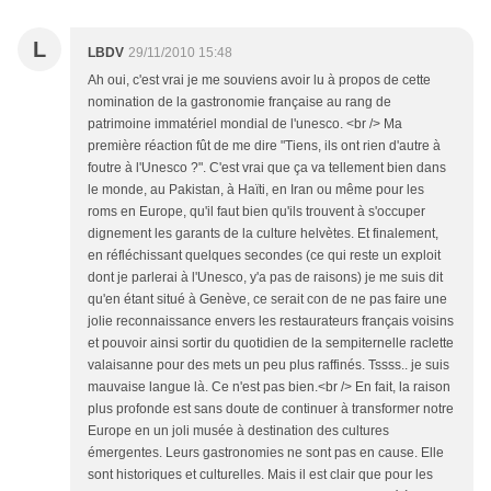
L
LBDV
29/11/2010 15:48
Ah oui, c'est vrai je me souviens avoir lu à propos de cette
nomination de la gastronomie française au rang de
patrimoine immatériel mondial de l'unesco. <br /> Ma
première réaction fût de me dire "Tiens, ils ont rien d'autre à
foutre à l'Unesco ?". C'est vrai que ça va tellement bien dans
le monde, au Pakistan, à Haïti, en Iran ou même pour les
roms en Europe, qu'il faut bien qu'ils trouvent à s'occuper
dignement les garants de la culture helvètes. Et finalement,
en réfléchissant quelques secondes (ce qui reste un exploit
dont je parlerai à l'Unesco, y'a pas de raisons) je me suis dit
qu'en étant situé à Genève, ce serait con de ne pas faire une
jolie reconnaissance envers les restaurateurs français voisins
et pouvoir ainsi sortir du quotidien de la sempiternelle raclette
valaisanne pour des mets un peu plus raffinés. Tssss.. je suis
mauvaise langue là. Ce n'est pas bien.<br /> En fait, la raison
plus profonde est sans doute de continuer à transformer notre
Europe en un joli musée à destination des cultures
émergentes. Leurs gastronomies ne sont pas en cause. Elle
sont historiques et culturelles. Mais il est clair que pour les