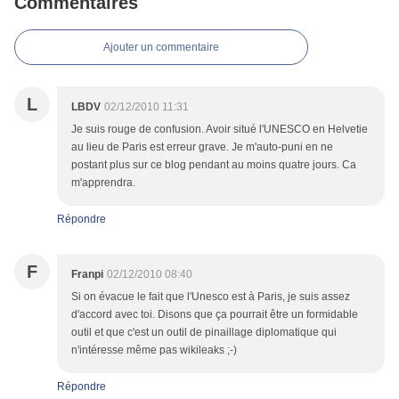
Commentaires
Ajouter un commentaire
L
LBDV
02/12/2010 11:31
Je suis rouge de confusion. Avoir situé l'UNESCO en Helvetie
au lieu de Paris est erreur grave. Je m'auto-puni en ne
postant plus sur ce blog pendant au moins quatre jours. Ca
m'apprendra.
Répondre
F
Franpi
02/12/2010 08:40
Si on évacue le fait que l'Unesco est à Paris, je suis assez
d'accord avec toi. Disons que ça pourrait être un formidable
outil et que c'est un outil de pinaillage diplomatique qui
n'intéresse même pas wikileaks ;-)
Répondre