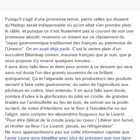
Puisqu'il s'agit d'une promesse tenue, parmi celles qui disaient
qu'Hadopi serait indispensable ou qu'on allait s'en prendre plein
le râble, et puisque ce n'est finalement pas si courant de voir une
promesse aboutir, revenons un instant sur ce classement du
"repas gastronomique traditionnel des français au patrimoine de
l'Unesco".
On en avait déjà parlé
. C'est le ventre plein d'un
succulent Bibimbap coréen, mauvais français que je suis, que je
vous propose d'y revenir quelques minutes...
Il aura donc fallu deux et demi pour arriver à ce dessein qui sera
sans nul doute l'un des grands souvenirs de ce brillant
quinquennat. Ça et l'algarade avec les producteurs des produits
servant à faire cette gastronomie, du salon de l'agriculture aux
pêcheurs en colère, bien entendu. Il en aura fallu sans doute,
nombre d'odes à la glorification du pâté en croûte, de grandes
tirades sur l'andouillette au feu de bois, de sonnet sur la poule-
au-lard, de notes d'intentions sur le thon à l'escabèche ou sur
l'aligot, sans compter les alexandrins fougueux sur le Livarot :
"Pour être délicat de la croute jusqu'au coeur / Libérer son fumet,
et révéler sa fleur / Le Livarot, jamais, au réfrigérateur"
Ne nous appesantissons pas sur cette information capitale que
l'amie Laure aura détaillée avec plus de précision que moi dans