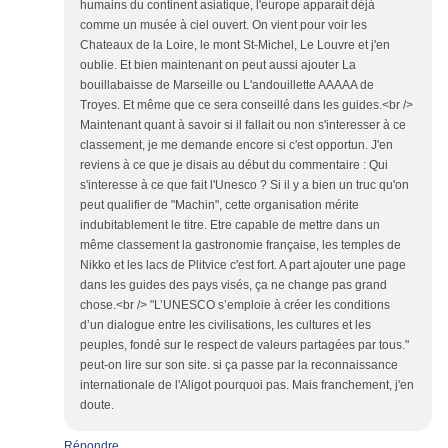
humains du continent asiatique, l'europe apparait déjà
comme un musée à ciel ouvert. On vient pour voir les
Chateaux de la Loire, le mont St-Michel, Le Louvre et j'en
oublie. Et bien maintenant on peut aussi ajouter La
bouillabaisse de Marseille ou L'andouillette AAAAA de
Troyes. Et même que ce sera conseillé dans les guides.<br />
Maintenant quant à savoir si il fallait ou non s'interesser à ce
classement, je me demande encore si c'est opportun. J'en
reviens à ce que je disais au début du commentaire : Qui
s'interesse à ce que fait l'Unesco ? Si il y a bien un truc qu'on
peut qualifier de "Machin", cette organisation mérite
indubitablement le titre. Etre capable de mettre dans un
même classement la gastronomie française, les temples de
Nikko et les lacs de Plitvice c'est fort. A part ajouter une page
dans les guides des pays visés, ça ne change pas grand
chose.<br /> "L’UNESCO s’emploie à créer les conditions
d’un dialogue entre les civilisations, les cultures et les
peuples, fondé sur le respect de valeurs partagées par tous."
peut-on lire sur son site. si ça passe par la reconnaissance
internationale de l'Aligot pourquoi pas. Mais franchement, j'en
doute.
Répondre