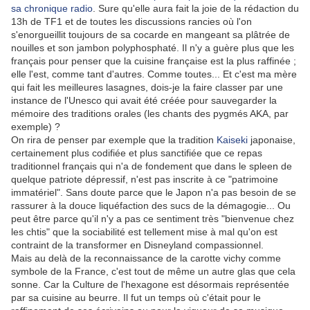
sa chronique radio
. Sure qu'elle aura fait la joie de la rédaction du
13h de TF1 et de toutes les discussions rancies où l'on
s'enorgueillit toujours de sa cocarde en mangeant sa plâtrée de
nouilles et son jambon polyphosphaté. Il n'y a guère plus que les
français pour penser que la cuisine française est la plus raffinée ;
elle l'est, comme tant d'autres. Comme toutes... Et c'est ma mère
qui fait les meilleures lasagnes, dois-je la faire classer par une
instance de l'Unesco qui avait été créée pour sauvegarder la
mémoire des traditions orales (les chants des pygmés AKA, par
exemple) ?
On rira de penser par exemple que la tradition
Kaiseki
japonaise,
certainement plus codifiée et plus sanctifiée que ce repas
traditionnel français qui n'a de fondement que dans le spleen de
quelque patriote dépressif, n'est pas inscrite à ce "patrimoine
immatériel". Sans doute parce que le Japon n'a pas besoin de se
rassurer à la douce liquéfaction des sucs de la démagogie... Ou
peut être parce qu'il n'y a pas ce sentiment très "bienvenue chez
les chtis" que la sociabilité est tellement mise à mal qu'on est
contraint de la transformer en Disneyland compassionnel.
Mais au delà de la reconnaissance de la carotte vichy comme
symbole de la France, c'est tout de même un autre glas que cela
sonne. Car la Culture de l'hexagone est désormais représentée
par sa cuisine au beurre. Il fut un temps où c'était pour le