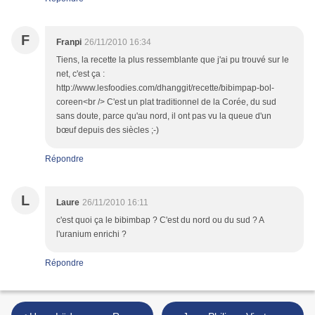
F
Franpi
26/11/2010 16:34
Tiens, la recette la plus ressemblante que j'ai pu trouvé sur le
net, c'est ça :
http://www.lesfoodies.com/dhanggit/recette/bibimpap-bol-
coreen<br /> C'est un plat traditionnel de la Corée, du sud
sans doute, parce qu'au nord, il ont pas vu la queue d'un
bœuf depuis des siècles ;-)
Répondre
L
Laure
26/11/2010 16:11
c'est quoi ça le bibimbap ? C'est du nord ou du sud ? A
l'uranium enrichi ?
Répondre