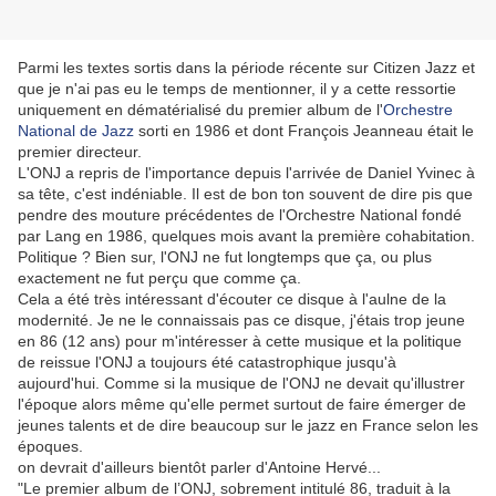
Parmi les textes sortis dans la période récente sur Citizen Jazz et
que je n'ai pas eu le temps de mentionner, il y a cette ressortie
uniquement en dématérialisé du premier album de l'
Orchestre
National de Jazz
sorti en 1986 et dont François Jeanneau était le
premier directeur.
L'ONJ a repris de l'importance depuis l'arrivée de Daniel Yvinec à
sa tête, c'est indéniable. Il est de bon ton souvent de dire pis que
pendre des mouture précédentes de l'Orchestre National fondé
par Lang en 1986, quelques mois avant la première cohabitation.
Politique ? Bien sur, l'ONJ ne fut longtemps que ça, ou plus
exactement ne fut perçu que comme ça.
Cela a été très intéressant d'écouter ce disque à l'aulne de la
modernité. Je ne le connaissais pas ce disque, j'étais trop jeune
en 86 (12 ans) pour m'intéresser à cette musique et la politique
de reissue l'ONJ a toujours été catastrophique jusqu'à
aujourd'hui. Comme si la musique de l'ONJ ne devait qu'illustrer
l'époque alors même qu'elle permet surtout de faire émerger de
jeunes talents et de dire beaucoup sur le jazz en France selon les
époques.
on devrait d'ailleurs bientôt parler d'Antoine Hervé...
"Le premier album de l’ONJ, sobrement intitulé 86, traduit à la