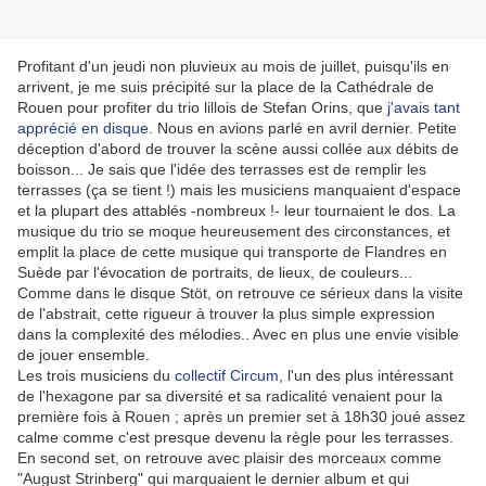
Profitant d'un jeudi non pluvieux au mois de juillet, puisqu'ils en
arrivent, je me suis précipité sur la place de la Cathédrale de
Rouen pour profiter du trio lillois de Stefan Orins, que
j'avais tant
apprécié en disque
. Nous en avions parlé en avril dernier. Petite
déception d'abord de trouver la scène aussi collée aux débits de
boisson... Je sais que l'idée des terrasses est de remplir les
terrasses (ça se tient !) mais les musiciens manquaient d'espace
et la plupart des attablés -nombreux !- leur tournaient le dos. La
musique du trio se moque heureusement des circonstances, et
emplit la place de cette musique qui transporte de Flandres en
Suède par l'évocation de portraits, de lieux, de couleurs...
Comme dans le disque Stöt, on retrouve ce sérieux dans la visite
de l'abstrait, cette rigueur à trouver la plus simple expression
dans la complexité des mélodies.. Avec en plus une envie visible
de jouer ensemble.
Les trois musiciens du
collectif Circum
, l'un des plus intéressant
de l'hexagone par sa diversité et sa radicalité venaient pour la
première fois à Rouen ; après un premier set à 18h30 joué assez
calme comme c'est presque devenu la règle pour les terrasses.
En second set, on retrouve avec plaisir des morceaux comme
"August Strinberg" qui marquaient le dernier album et qui