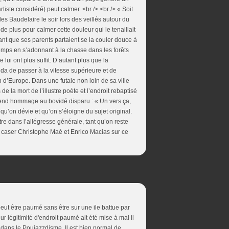
tiste considéré) peut calmer. <br /> <br /> « Soit
les Baudelaire le soir lors des veillés autour du
e plus pour calmer cette douleur qui le tenaillait
ant que ses parents partaient se la couler douce à
 temps en s’adonnant à la chasse dans les forêts
 lui ont plus suffit. D’autant plus que la
da de passer à la vitesse supérieure et de
son d’Europe. Dans une futaie non loin de sa ville
e la mort de l’illustre poète et l’endroit rebaptisé
rend hommage au bovidé disparu : « Un vers ça,
s qu’on dévie et qu’on s’éloigne du sujet original.
tre dans l’allégresse générale, tant qu’on reste
i à caser Christophe Maé et Enrico Macias sur ce
peut être paumé sans être sur une ile battue par
r légitimité d'endroit paumé ait été mise à mal il
 dans le Poujazzdisme. Il est bien normal de