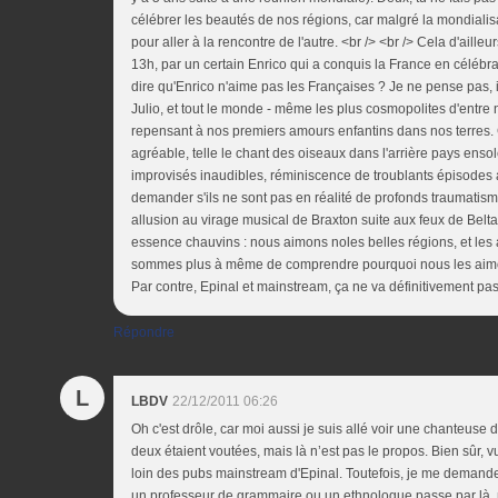
célébrer les beautés de nos régions, car malgré la mondialisa
pour aller à la rencontre de l'autre. <br /> <br /> Cela d'aille
13h, par un certain Enrico qui a conquis la France en célébran
dire qu'Enrico n'aime pas les Françaises ? Je ne pense pas,
Julio, et tout le monde - même les plus cosmopolites d'entre 
repensant à nos premiers amours enfantins dans nos terres. Ce
agréable, telle le chant des oiseaux dans l'arrière pays ensol
improvisés inaudibles, réminiscence de troublants épisodes
demander s'ils ne sont pas en réalité de profonds traumatism
allusion au virage musical de Braxton suite aux feux de Bel
essence chauvins : nous aimons noles belles régions, et les
sommes plus à même de comprendre pourquoi nous les aimons,
Par contre, Epinal et mainstream, ça ne va définitivement p
Répondre
L
LBDV
22/12/2011 06:26
Oh c'est drôle, car moi aussi je suis allé voir une chanteuse
deux étaient voutées, mais là n’est pas le propos. Bien sûr, vu 
loin des pubs mainstream d'Epinal. Toutefois, je me demande s
un professeur de grammaire ou un ethnologue passe par là, m