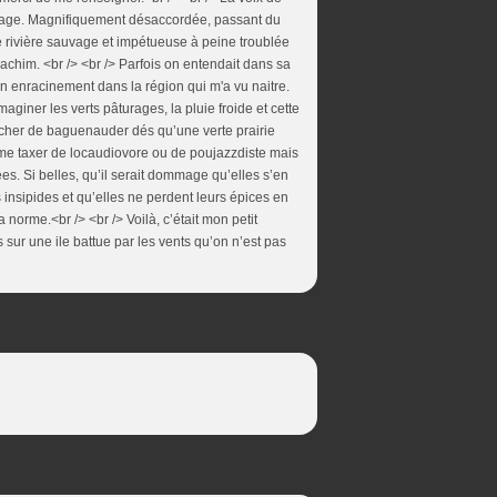
auvage. Magnifiquement désaccordée, passant du
ne rivière sauvage et impétueuse à peine troublée
oachim. <br /> <br /> Parfois on entendait dans sa
n enracinement dans la région qui m'a vu naitre.
aginer les verts pâturages, la pluie froide et cette
cher de baguenauder dés qu’une verte prairie
rra me taxer de locaudiovore ou de poujazzdiste mais
ées. Si belles, qu’il serait dommage qu’elles s’en
 insipides et qu’elles ne perdent leurs épices en
norme.<br /> <br /> Voilà, c’était mon petit
 sur une ile battue par les vents qu’on n’est pas