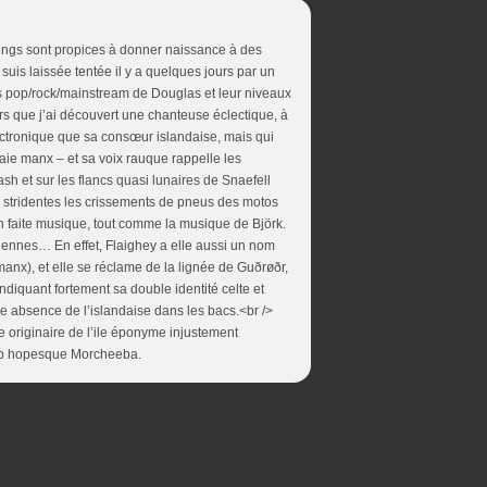
Vikings sont propices à donner naissance à des
uis laissée tentée il y a quelques jours par un
s pop/rock/mainstream de Douglas et leur niveaux
s que j’ai découvert une chanteuse éclectique, à
ectronique que sa consœur islandaise, mais qui
aie manx – et sa voix rauque rappelle les
h et sur les flancs quasi lunaires de Snaefell
 stridentes les crissements de pneus des motos
n faite musique, tout comme la musique de Björk.
ciennes… En effet, Flaighey a elle aussi un nom
manx), et elle se réclame de la lignée de Guðrøðr,
diquant fortement sa double identité celte et
ure absence de l’islandaise dans les bacs.<br />
se originaire de l’ile éponyme injustement
trip hopesque Morcheeba.