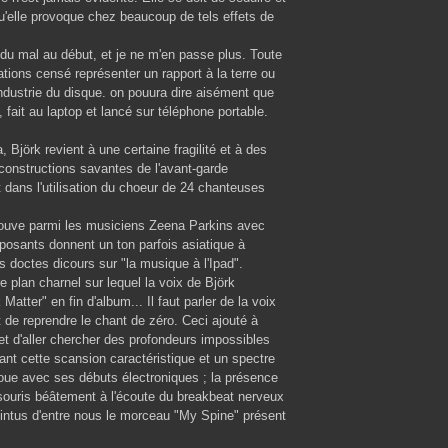
qu'elle provoque chez beaucoup de tels effets de
eu du mal au début, et je ne m'en passe plus. Toute
tions censé représenter un rapport à la terre ou
industrie du disque. on pouura dire aisément que
, fait au laptop et lancé sur téléphone portable.
a, Björk revient à une certaine fragilité et à des
 constructions savantes de l'avant-garde
ans l'utilisation du choeur de 24 chanteuses
trouve parmi les musiciens Zeena Parkins avec
mposants donnent un ton parfois asiatique à
s doctes dicours sur "la musique à l'Ipad".
plan charnel sur lequel la voix de Björk
tter" en fin d'album... Il faut parler de la voix
nt de reprendre le chant de zéro. Ceci ajouté à
met d'aller chercher des profondeurs impossibles
ant cette scansion caractéristique et un spectre
noue avec ses débuts électroniques ; la présence
r souris béâtement à l'écoute du breakbeat nerveux
intus d'entre nous le morceau "My Spine" présent