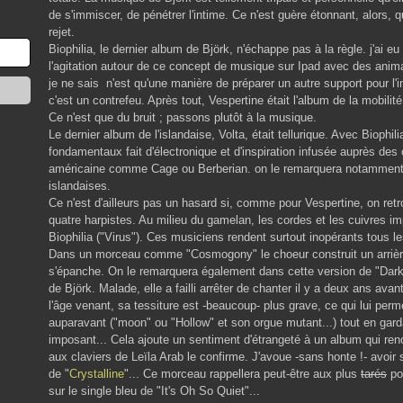
de s'immiscer, de pénétrer l'intime. Ce n'est guère étonnant, alors, 
rejet.
Biophilia, le dernier album de Björk, n'échappe pas à la règle. j'ai 
l'agitation autour de ce concept de musique sur Ipad avec des anima
je ne sais n'est qu'une manière de préparer un autre support pour l'
c'est un contrefeu. Après tout, Vespertine était l'album de la mobilité
Ce n'est que du bruit ; passons plutôt à la musique.
Le dernier album de l'islandaise, Volta, était tellurique. Avec Biophili
fondamentaux fait d'électronique et d'inspiration infusée auprès des
américaine comme Cage ou Berberian. on le remarquera notamment d
islandaises.
Ce n'est d'ailleurs pas un hasard si, comme pour Vespertine, on re
quatre harpistes. Au milieu du gamelan, les cordes et les cuivres i
Biophilia ("Virus"). Ces musiciens rendent surtout inopérants tous le
Dans un morceau comme "Cosmogony" le choeur construit un arrière 
s'épanche. On le remarquera également dans cette version de "Dark Ma
de Björk. Malade, elle a failli arrêter de chanter il y a deux ans ava
l'âge venant, sa tessiture est -beaucoup- plus grave, ce qui lui per
auparavant ("moon" ou "Hollow" et son orgue mutant...) tout en gard
imposant... Cela ajoute un sentiment d'étrangeté à un album qui re
aux claviers de Leïla Arab le confirme. J'avoue -sans honte !- avoi
de "
Crystalline
"... Ce morceau rappellera peut-être aux plus
tarés
po
sur le single bleu de "It's Oh So Quiet"...