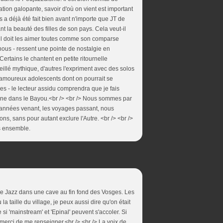
tion galopante, savoir d'où on vient est important
urs a déjà été fait bien avant n'importe que JT de
t la beauté des filles de son pays. Cela veut-il
 il doit les aimer toutes comme son comparse
nous - ressent une pointe de nostalgie en
rtains le chantent en petite ritournelle
eillé mythique, d'autres l'expriment avec des solos
 amoureux adolescents dont on pourrait se
es - le lecteur assidu comprendra que je fais
tane dans le Bayou.<br /> <br /> Nous sommes par
 années venant, les voyages passant, nous
 sans pour autant exclure l'Autre. <br /> <br />
as ensemble.
 de Jazz dans une cave au fin fond des Vosges. Les
la taille du village, je peux aussi dire qu'on était
i 'mainstream' et 'Epinal' peuvent s'accoler. Si
erci de me renseigner.<br /> <br /> La voix de