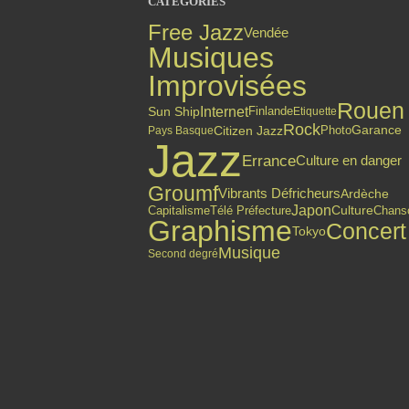
CATÉGORIES
Free Jazz
Vendée
Musiques
Improvisées
Rouen
Internet
Finlande
Sun Ship
Etiquette
Rock
Citizen Jazz
Photo
Garance
Pays Basque
Jazz
Errance
Culture en danger
Groumf
Vibrants Défricheurs
Ardèche
Japon
Capitalisme
Culture
Chans
Télé Préfecture
Graphisme
Concert
Tokyo
Musique
Second degré