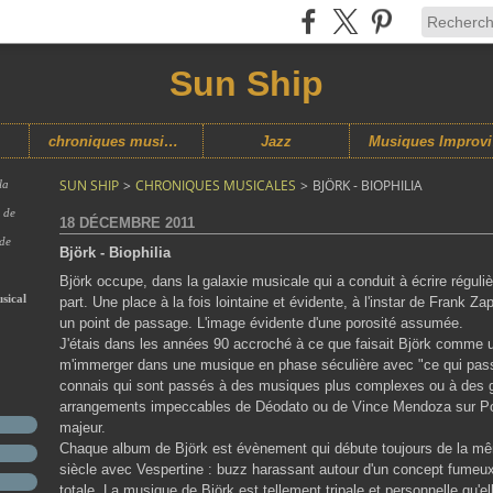
Sun Ship
chroniques musicales
Jazz
M
SUN SHIP
>
CHRONIQUES MUSICALES
>
BJÖRK - BIOPHILIA
la
s de
18 DÉCEMBRE 2011
 de
Björk - Biophilia
Björk occupe, dans la galaxie musicale qui a conduit à écrire régul
sical
part. Une place à la fois lointaine et évidente, à l'instar de Frank Za
un point de passage. L'image évidente d'une porosité assumée.
J'étais dans les années 90 accroché à ce que faisait Björk comme un
m'immerger dans une musique en phase séculière avec "ce qui passe
connais qui sont passés à des musiques plus complexes ou à des g
arrangements impeccables de Déodato ou de Vince Mendoza sur P
majeur.
Chaque album de Björk est évènement qui débute toujours de la mê
siècle avec Vespertine : buzz harassant autour d'un concept fumeux
totale. La musique de Björk est tellement tripale et personnelle qu'el