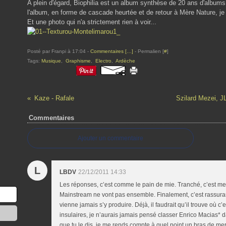
A plein d'égard, Biophilia est un album synthèse de 20 ans d'albums 
l'album, en forme de cascade heurtée et de retour à Mère Nature, je pre
Et une photo qui n'a strictement rien à voir...
Posté par Franpi à 17:04 -
Commentaires [
…
]
- Permalien [
#
]
Tags:
Musique
,
Graphisme
,
Electro
,
Ardèche
Kaze - Rafale
Szilard Mezei, JL
Commentaires
Ajouter un commentaire
L
LBDV
22/12/2011 14:33
Les réponses, c’est comme le pain de mie. Tranché, c’est mei
Mainstream ne vont pas ensemble. Finalement, c’est rassura
vienne jamais s’y produire. Déjà, il faudrait qu’il trouve où c
insulaires, je n’aurais jamais pensé classer Enrico Macias* 
que tu le dis, je me rends compte à quel point un bras de mer