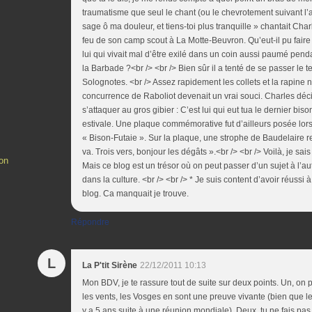
traumatisme que seul le chant (ou le chevrotement suivant l’ar
sage ô ma douleur, et tiens-toi plus tranquille » chantait Char
feu de son camp scout à La Motte-Beuvron. Qu’eut-il pu faire d
lui qui vivait mal d’être exilé dans un coin aussi paumé pend
la Barbade ?<br /> <br /> Bien sûr il a tenté de se passer le
Solognotes. <br /> Assez rapidement les collets et la rapine ne
concurrence de Raboliot devenait un vrai souci. Charles déci
s’attaquer au gros gibier : C’est lui qui eut tua le dernier bi
estivale. Une plaque commémorative fut d’ailleurs posée lors d
« Bison-Futaie ». Sur la plaque, une strophe de Baudelaire 
va. Trois vers, bonjour les dégâts ».<br /> <br /> Voilà, je sai
on
Mais ce blog est un trésor où on peut passer d’un sujet à l’au
dans la culture. <br /> <br /> * Je suis content d’avoir réuss
blog. Ca manquait je trouve.
Répondre
L
La P'tit Sirène
22/12/2011 10:13
Mon BDV, je te rassure tout de suite sur deux points. Un, on 
les vents, les Vosges en sont une preuve vivante (bien que leu
y a 5 ans suite à une réunion mondiale). Deux, tu ne fais pas