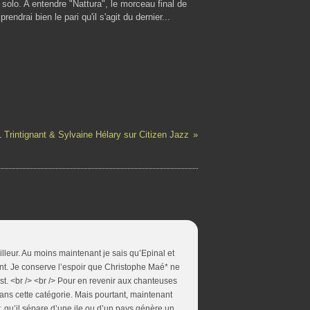
solo. A entendre "Nattura", le morceau final de
ndrai bien le pari qu'il s'agit du dernier...
 Trintignant & Sylvaine Hélary sur Citizen Jazz
lleur. Au moins maintenant je sais qu’Epinal et
nt. Je conserve l’espoir que Christophe Maé* ne
’est. <br /> <br /> Pour en revenir aux chanteuses
dans cette catégorie. Mais pourtant, maintenant
, qu’il sépare d’une ile ou d’un pays génère un