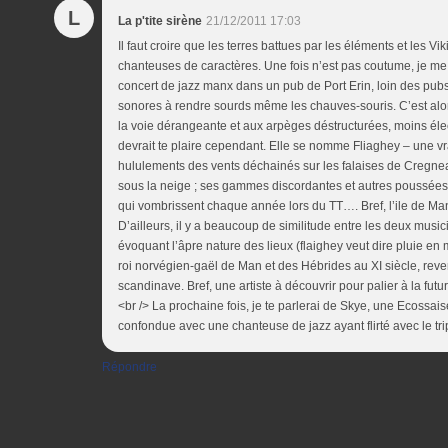
L
La p'tite sirène
21/12/2011 17:03
Il faut croire que les terres battues par les éléments et les 
chanteuses de caractères. Une fois n’est pas coutume, je me s
concert de jazz manx dans un pub de Port Erin, loin des pub
sonores à rendre sourds même les chauves-souris. C’est alor
la voie dérangeante et aux arpèges déstructurées, moins él
devrait te plaire cependant. Elle se nomme Fliaghey – une vr
hululements des vents déchainés sur les falaises de Cregneas
sous la neige ; ses gammes discordantes et autres poussées
qui vombrissent chaque année lors du TT…. Bref, l’ile de Ma
D’ailleurs, il y a beaucoup de similitude entre les deux musi
évoquant l’âpre nature des lieux (flaighey veut dire pluie en 
roi norvégien-gaël de Man et des Hébrides au XI siècle, reven
scandinave. Bref, une artiste à découvrir pour palier à la fut
<br /> La prochaine fois, je te parlerai de Skye, une Ecossai
confondue avec une chanteuse de jazz ayant flirté avec le 
Répondre