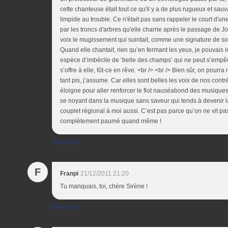
cette chanteuse était tout ce qu'il y a de plus rugueux et s
limpide au trouble. Ce n'était pas sans rappeler le court d'u
par les troncs d'arbres qu'elle charrie après le passage de J
voix le mugissement qui suintait, comme une signature de so
Quand elle chantait, rien qu’en fermant les yeux, je pouvais im
espèce d’imbécile de ‘belle des champs’ qui ne peut s’empê
s’offre à elle, fût-ce en rêve. <br /> <br /> Bien sûr, on pou
tant pis, j’assume. Car elles sont belles les voix de nos contr
éloigne pour aller renforcer le flot nauséabond des musiques
se noyant dans la musique sans saveur qui tends à devenir la 
couplet régional à moi aussi. C’est pas parce qu’on ne vit pas
complètement paumé quand même !
Répondre
F
Franpi
21/12/2011 21:20
Tu manquais, toi, chère Sirène !
Répondre