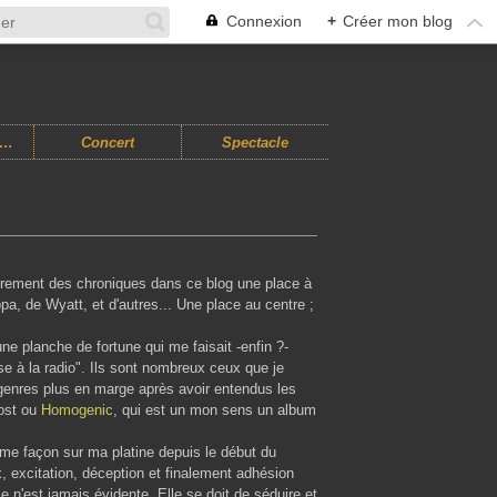
Connexion
+
Créer mon blog
usiques Improvisées
Concert
Spectacle
ièrement des chroniques dans ce blog une place à
ppa, de Wyatt, et d'autres... Une place au centre ;
e planche de fortune qui me faisait -enfin ?-
 à la radio". Ils sont nombreux ceux que je
enres plus en marge après avoir entendus les
ost ou
Homogenic
, qui est un mon sens un album
me façon sur ma platine depuis le début du
, excitation, déception et finalement adhésion
le n'est jamais évidente. Elle se doit de séduire et