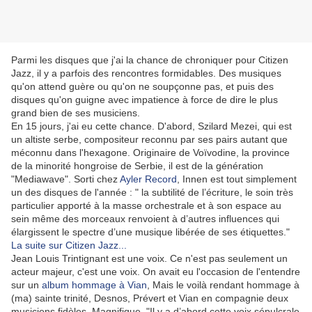
Parmi les disques que j'ai la chance de chroniquer pour Citizen
Jazz, il y a parfois des rencontres formidables. Des musiques
qu'on attend guère ou qu'on ne soupçonne pas, et puis des
disques qu'on guigne avec impatience à force de dire le plus
grand bien de ses musiciens.
En 15 jours, j'ai eu cette chance. D'abord, Szilard Mezei, qui est
un altiste serbe, compositeur reconnu par ses pairs autant que
méconnu dans l'hexagone. Originaire de Voïvodine, la province
de la minorité hongroise de Serbie, il est de la génération
"Mediawave". Sorti chez
Ayler Record
, Innen est tout simplement
un des disques de l'année : " la subtilité de l’écriture, le soin très
particulier apporté à la masse orchestrale et à son espace au
sein même des morceaux renvoient à d’autres influences qui
élargissent le spectre d’une musique libérée de ses étiquettes."
La suite sur Citizen Jazz...
Jean Louis Trintignant est une voix. Ce n'est pas seulement un
acteur majeur, c'est une voix. On avait eu l'occasion de l'entendre
sur un
album hommage à Vian
, Mais le voilà rendant hommage à
(ma) sainte trinité, Desnos, Prévert et Vian en compagnie deux
musiciens fidèles. Magnifique. "Il y a d’abord cette voix sépulcrale