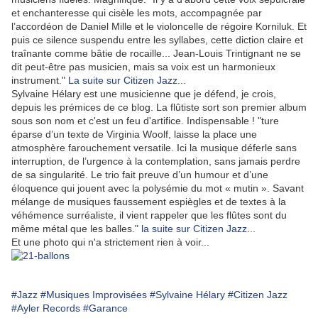
et enchanteresse qui cisèle les mots, accompagnée par
l’accordéon de Daniel Mille et le violoncelle de régoire Korniluk. Et
puis ce silence suspendu entre les syllabes, cette diction claire et
traînante comme bâtie de rocaille... Jean-Louis Trintignant ne se
dit peut-être pas musicien, mais sa voix est un harmonieux
instrument."
La suite sur Citizen Jazz...
Sylvaine Hélary est une musicienne que je défend, je crois,
depuis les prémices de ce blog. La flûtiste sort son premier album
sous son nom et c'est un feu d'artifice. Indispensable ! "ture
éparse d’un texte de Virginia Woolf, laisse la place une
atmosphère farouchement versatile. Ici la musique déferle sans
interruption, de l’urgence à la contemplation, sans jamais perdre
de sa singularité. Le trio fait preuve d’un humour et d’une
éloquence qui jouent avec la polysémie du mot « mutin ». Savant
mélange de musiques faussement espiègles et de textes à la
véhémence surréaliste, il vient rappeler que les flûtes sont du
même métal que les balles."
la suite sur Citizen Jazz...
Et une photo qui n'a strictement rien à voir...
#Jazz
#Musiques Improvisées
#Sylvaine Hélary
#Citizen Jazz
#Ayler Records
#Garance