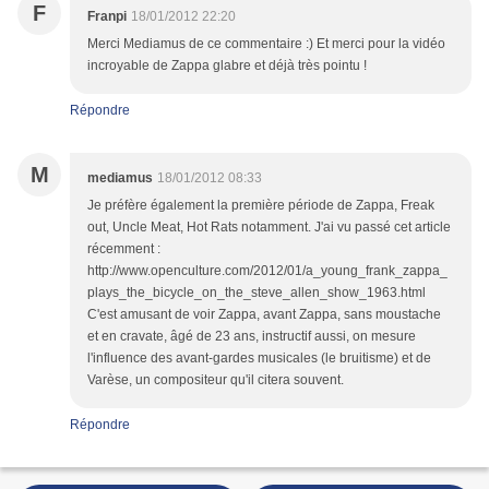
F
Franpi
18/01/2012 22:20
Merci Mediamus de ce commentaire :) Et merci pour la vidéo
incroyable de Zappa glabre et déjà très pointu !
Répondre
M
mediamus
18/01/2012 08:33
Je préfère également la première période de Zappa, Freak
out, Uncle Meat, Hot Rats notamment. J'ai vu passé cet article
récemment :
http://www.openculture.com/2012/01/a_young_frank_zappa_
plays_the_bicycle_on_the_steve_allen_show_1963.html
C'est amusant de voir Zappa, avant Zappa, sans moustache
et en cravate, âgé de 23 ans, instructif aussi, on mesure
l'influence des avant-gardes musicales (le bruitisme) et de
Varèse, un compositeur qu'il citera souvent.
Répondre