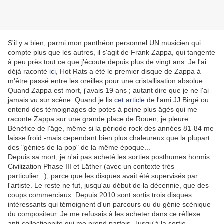
S'il y a bien, parmi mon panthéon personnel UN musicien qui
compte plus que les autres, il s'agit de Frank Zappa, qui tangente
à peu près tout ce que j'écoute depuis plus de vingt ans. Je l'ai
déjà raconté
ici
, Hot Rats a été le premier disque de Zappa à
m'être passé entre les oreilles pour une cristallisation absolue.
Quand Zappa est mort, j'avais 19 ans ; autant dire que je ne l'ai
jamais vu sur scène. Quand je lis
cet article
de l'ami JJ Birgé ou
entend des témoignages de potes à peine plus âgés qui me
raconte Zappa sur une grande place de Rouen, je pleure...
Bénéfice de l'âge, même si la période rock des années 81-84 me
laisse froid -mais cependant bien plus chaleureux que la plupart
des "génies de la pop" de la même époque...
Depuis sa mort, je n'ai pas acheté les sorties posthumes hormis
Civilization Phase III et Läther (avec un contexte très
particulier...), parce que les disques avait été supervisés par
l'artiste. Le reste ne fut, jusqu'au début de la décennie, que des
coups commerciaux. Depuis 2010 sont sortis trois disques
intéressants qui témoignent d'un parcours ou du génie scénique
du compositeur. Je me refusais à les acheter dans ce réflexe
anti-collectionnite qui me prend parfois. Jusqu'à la sortie