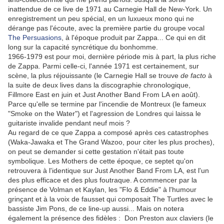
inattendue de ce live de 1971 au Carnegie Hall de New-York. Un
enregistrement un peu spécial, en un luxueux mono qui ne
dérange pas l'écoute, avec la première partie du groupe vocal
The Persuasions
, à l'époque produit par Zappa... Ce qui en dit
long sur la capacité syncrétique du bonhomme.
1966-1979 est pour moi, dernière période mis à part, la plus riche
de Zappa. Parmi celle-ci, l'année 1971 est certainement, sur
scène, la plus réjouissante (le Carnegie Hall se trouve
de facto
à
la suite de deux lives dans la discographie chronologique,
Fillmore East en juin et Just Another Band From LA en août).
Parce qu'elle se termine par l'incendie de Montreux (le fameux
"Smoke on the Water") et l'agression de Londres qui laissa le
guitariste invalide pendant neuf mois ?
Au regard de ce que Zappa a composé après ces catastrophes
(Waka-Jawaka et The Grand Wazoo, pour citer les plus proches),
on peut se demander si cette gestation n'était pas toute
symbolique. Les Mothers de cette époque, ce septet qu'on
retrouvera à l'identique sur Just Another Band From LA, est l'un
des plus efficace et des plus foutraque. A commencer par la
présence de Volman et Kaylan, les "Flo & Eddie" à l'humour
grinçant et à la voix de fausset qui composait The Turtles avec le
bassiste Jim Pons, de ce line-up aussi... Mais on notera
également la présence des fidèles : Don Preston aux claviers (le