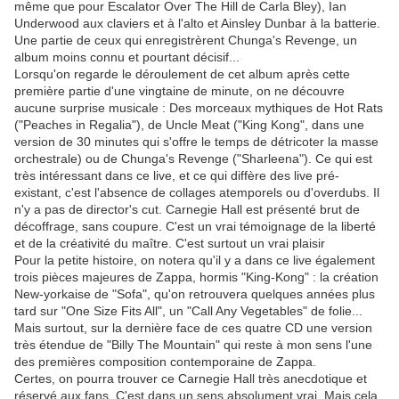
même que pour Escalator Over The Hill de Carla Bley), Ian
Underwood aux claviers et à l'alto et Ainsley Dunbar à la batterie.
Une partie de ceux qui enregistrèrent Chunga's Revenge, un
album moins connu et pourtant décisif...
Lorsqu'on regarde le déroulement de cet album après cette
première partie d'une vingtaine de minute, on ne découvre
aucune surprise musicale : Des morceaux mythiques de Hot Rats
("Peaches in Regalia"), de Uncle Meat ("King Kong", dans une
version de 30 minutes qui s'offre le temps de détricoter la masse
orchestrale) ou de Chunga's Revenge ("Sharleena"). Ce qui est
très intéressant dans ce live, et ce qui diffère des live pré-
existant, c'est l'absence de collages atemporels ou d'overdubs. Il
n'y a pas de director's cut. Carnegie Hall est présenté brut de
décoffrage, sans coupure. C'est un vrai témoignage de la liberté
et de la créativité du maître. C'est surtout un vrai plaisir
Pour la petite histoire, on notera qu'il y a dans ce live également
trois pièces majeures de Zappa, hormis "King-Kong" : la création
New-yorkaise de "Sofa", qu'on retrouvera quelques années plus
tard sur "One Size Fits All", un "Call Any Vegetables" de folie...
Mais surtout, sur la dernière face de ces quatre CD une version
très étendue de "Billy The Mountain" qui reste à mon sens l'une
des premières composition contemporaine de Zappa.
Certes, on pourra trouver ce Carnegie Hall très anecdotique et
réservé aux fans. C'est dans un sens absolument vrai. Mais cela