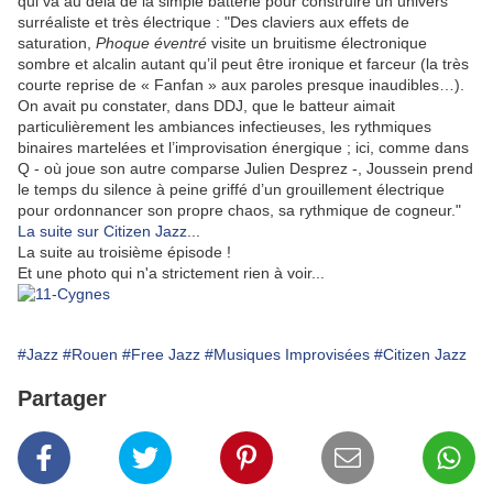
qui va au delà de la simple batterie pour construire un univers
surréaliste et très électrique : "Des claviers aux effets de
saturation,
Phoque éventré
visite un bruitisme électronique
sombre et alcalin autant qu’il peut être ironique et farceur (la très
courte reprise de « Fanfan » aux paroles presque inaudibles…).
On avait pu constater, dans DDJ, que le batteur aimait
particulièrement les ambiances infectieuses, les rythmiques
binaires martelées et l’improvisation énergique ; ici, comme dans
Q - où joue son autre comparse Julien Desprez -, Joussein prend
le temps du silence à peine griffé d’un grouillement électrique
pour ordonnancer son propre chaos, sa rythmique de cogneur."
La suite sur Citizen Jazz
...
La suite au troisième épisode !
Et une photo qui n'a strictement rien à voir...
#Jazz
#Rouen
#Free Jazz
#Musiques Improvisées
#Citizen Jazz
Partager