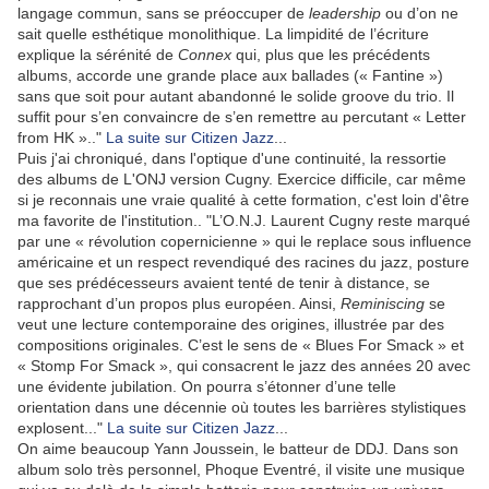
langage commun, sans se préoccuper de
leadership
ou d’on ne
sait quelle esthétique monolithique. La limpidité de l’écriture
explique la sérénité de
Connex
qui, plus que les précédents
albums, accorde une grande place aux ballades (« Fantine »)
sans que soit pour autant abandonné le solide groove du trio. Il
suffit pour s’en convaincre de s’en remettre au percutant « Letter
from HK ».."
La suite sur Citizen Jazz
...
Puis j'ai chroniqué, dans l'optique d'une continuité, la ressortie
des albums de L'ONJ version Cugny. Exercice difficile, car même
si je reconnais une vraie qualité à cette formation, c'est loin d'être
ma favorite de l'institution.. "L’O.N.J. Laurent Cugny reste marqué
par une « révolution copernicienne » qui le replace sous influence
américaine et un respect revendiqué des racines du jazz, posture
que ses prédécesseurs avaient tenté de tenir à distance, se
rapprochant d’un propos plus européen. Ainsi,
Reminiscing
se
veut une lecture contemporaine des origines, illustrée par des
compositions originales. C’est le sens de « Blues For Smack » et
« Stomp For Smack », qui consacrent le jazz des années 20 avec
une évidente jubilation. On pourra s’étonner d’une telle
orientation dans une décennie où toutes les barrières stylistiques
explosent..."
La suite sur Citizen Jazz
...
On aime beaucoup Yann Joussein, le batteur de DDJ. Dans son
album solo très personnel, Phoque Eventré, il visite une musique