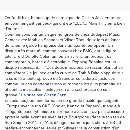
On l'a dit hier, beaucoup de chronique de Citizen Jazz en retard,
en commençant par ceux qui ont été "ELU"... Mais il n'y en a bien
d'autres !
Commençons par un disque hongrois de chez Budapest Music
Center avec Mathias Szandai et Viktor Thot, deux fers de lance
de la jeune garde hongroise dans un quartet européen. Un
disque très marqué, comme souvent chez BMC, par la figure
tutellaire d'Ornette Coleman, où s'instille ici un propos très
contemporain, bardé d'électronique. Popping Bopping est un
disque réjouissant... : "Ces deux musiciens se ressemblent et se
complètent. Le jeu sec et très cuivré de Tóth à l’alto s’appuie sur
la solidité à toute épreuve de Szandai, considéré à juste titre
comme un des contrebassistes européens les plus prometteurs
et dont la musicalité n’enlève rien à la sécheresse de son
groove."
La suite sur Citizen Jazz
...
Ensuite, toujours une formation de grande qualité qui tangente
l'Europe avec le trio CKP (Cholet, Känzig et Papaux), triangle à
l'élégante base rythmique qui renoue avec un jazz plus classique
après la belle aventure avec Arsys Bourgogne (dans le top ten de
Sun Ship en 2011 !) : "Aux déluges harmoniques chers à EST, il
préfère accompagner les deux Suisses via la construction d’un