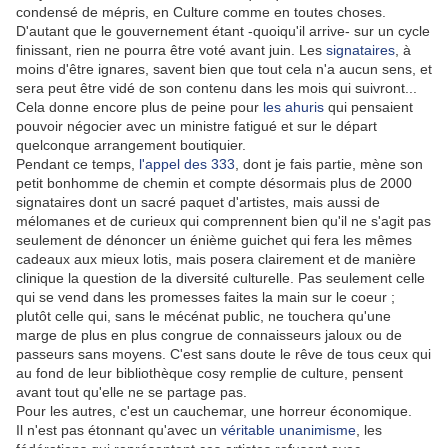
condensé de mépris, en Culture comme en toutes choses.
D'autant que le gouvernement étant -quoiqu'il arrive- sur un cycle
finissant, rien ne pourra être voté avant juin. Les
signataires
, à
moins d'être ignares, savent bien que tout cela n'a aucun sens, et
sera peut être vidé de son contenu dans les mois qui suivront...
Cela donne encore plus de peine pour
les ahuris
qui pensaient
pouvoir négocier avec un ministre fatigué et sur le départ
quelconque arrangement boutiquier.
Pendant ce temps,
l'appel des 333
, dont je fais partie, mène son
petit bonhomme de chemin et compte désormais plus de 2000
signataires dont un sacré paquet d'artistes, mais aussi de
mélomanes et de curieux qui comprennent bien qu'il ne s'agit pas
seulement de dénoncer un énième guichet qui fera les mêmes
cadeaux aux mieux lotis, mais posera clairement et de manière
clinique la question de la diversité culturelle. Pas seulement celle
qui se vend dans les promesses faites la main sur le coeur ;
plutôt celle qui, sans le mécénat public, ne touchera qu'une
marge de plus en plus congrue de connaisseurs jaloux ou de
passeurs sans moyens. C'est sans doute le rêve de tous ceux qui
au fond de leur bibliothèque cosy remplie de culture, pensent
avant tout qu'elle ne se partage pas.
Pour les autres, c'est un cauchemar, une horreur économique.
Il n'est pas étonnant qu'avec un
véritable unanimisme
, les