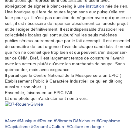
fédérations qui représentent ces artistes refusent avec
abnégation de signer à blanc-seing à
une institution
née de rien.
Une boutique qui fera de toutes façon sans eux puisqu'elle est
faite pour ça. Il n'est pas question de négocier avec qui que ce ce
soit ; il est nécessaire de repenser absolument ce funeste projet
et de l'exiger définitivement. Il est indispensable d'associer les
collectivités locales qui sont aujourd'hui les seuls mécènes
publics sérieux autrement que par le fait accompli. Il est essentiel
de connaître de tout urgence l'avis de chaque candidats -il en est
que l'on ne connait que trop bien et qui peuvent s'en dispenser-
sur ce CNM. Bref, il est largement temps de construire l'avenir
avec les acteurs plutôt qu'avec les marchands de soupe. Sans
quémander, mais avec exigeance.
Il parait que le Centre National de la Musique sera un EPIC (
Etablissement Public à Caractère Industriel, ce qui en dit long
aussi sur son objet...).
Ensemble, faisons-en un EPIC FAIL.
Et une photo qui n'a strictement rien à voir...
#Jazz
#Musique
#Rouen
#Vibrants Défricheurs
#Graphisme
#Capitalisme
#Groumf
#Culture
#Culture en danger