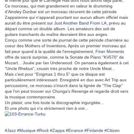
le même jour que le Carnegie Hall dont nous avons déjà parlé;
Ce morceau, qui met grandement en valeur le drumming
d'Ainsley Dunbar est un morceau récurent de cette période
Zappaïenne qui n'apparait pourtant sur aucun album officiel mais
aurait du être présent sur
Just Another Band From LA
, prévu au
départ comme un double album. Les amateurs des soli de
guitare tranchants du maître devraient être aux anges.
Conçu comme une sorte de journal de cette période charnière au
coeur des Mothers of Inventions, Après un premier morceau qui
fait peur quand à la qualité de l'enregistrement,
Finer Moments
offre de sacré surprise, comme la Sonate de Piano "KV570" de
Mozart... Jouée par Ian Underwood. On pensera également à cet
"Uncle Rhebus", cousin très proche de notre Uncle Meat...
Mais c'est pour "Enigmas 1 thru 5" que ce disque est
particulièrement intéressant. Enregistré en duo avec Art Trip aux
percussions, ce morceau s'inscrit dans la lignée de "The Clap"
que l'on peut trouver sur Chunga's Revenge et regarde droit vers
la musique contemporaine.
Un plaisir, une fois toute la discographie ingurgitée...
Et une photo qui n'a strictement rien à voir...
#Jazz
#Musique
#Rock
#Zappa
#Errance
#Finlande
#Citizen