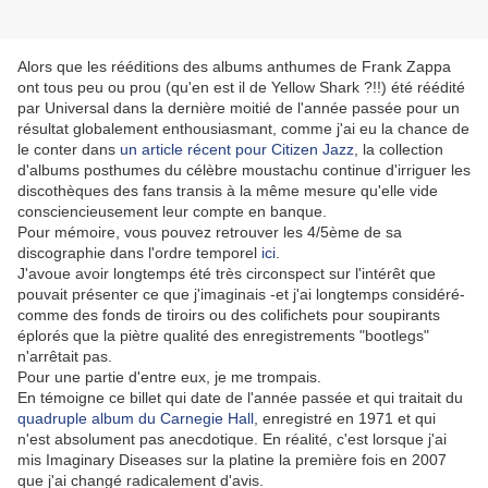
Alors que les rééditions des albums anthumes de Frank Zappa
ont tous peu ou prou (qu'en est il de Yellow Shark ?!!) été réédité
par Universal dans la dernière moitié de l'année passée pour un
résultat globalement enthousiasmant, comme j'ai eu la chance de
le conter dans
un article récent pour Citizen Jazz
, la collection
d'albums posthumes du célèbre moustachu continue d'irriguer les
discothèques des fans transis à la même mesure qu'elle vide
consciencieusement leur compte en banque.
Pour mémoire, vous pouvez retrouver les 4/5ème de sa
discographie dans l'ordre temporel
ici
.
J'avoue avoir longtemps été très circonspect sur l'intérêt que
pouvait présenter ce que j'imaginais -et j'ai longtemps considéré-
comme des fonds de tiroirs ou des colifichets pour soupirants
éplorés que la piètre qualité des enregistrements "bootlegs"
n'arrêtait pas.
Pour une partie d'entre eux, je me trompais.
En témoigne ce billet qui date de l'année passée et qui traitait du
quadruple album du Carnegie Hall
, enregistré en 1971 et qui
n'est absolument pas anecdotique. En réalité, c'est lorsque j'ai
mis Imaginary Diseases sur la platine la première fois en 2007
que j'ai changé radicalement d'avis.