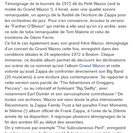
Témoignage de la tournée de 1972 dit du Petit Wazoo (soit la
moitié du Grand Wazoo !), il livrait, avec une qualité sonore
remarquable, un aperçu de la fluidité de l'écriture de Zappa pour
les orchestres de jazz. Pour s'en convaincre, écoutez la version
de "Farther O'Blivion" qui mérite à elle seul qu'on s'y arrête, avec
ce solo de tuba remarquable de Tom Malone et celui de
trombone de Glenn Ferris.
Ce fut le cas également avec son grand frère Wazoo, témoignage
d'un concert du Grand Wazoo cette fois, enregistré dans des
conditions idéales le 24 septembre 1972 à Boston. Claque
immense, ce double album permet de découvrir les déclinaisons
sur scène de ce sommet qu'est l'album
Grand Wazoo
et cette
volonté qu'avait Zappa de confronter directement son Big Band
(20 musiciens) à une écriture plus contemporaine. Se rapporter à
cette version sans parole de "The Adventures of Greggery
Peccary", ou au roboratif et funkisant "Big Swifty", avec
notamment Earl Dumler et son sarrusophone contrebasse ! De
toutes ces archives, Wazoo est sans doute la plus intéressante.
Récemment, la Zappa Family Trust a fait paraître Finer Moments,
le 94ème (!) album officiel de Frank Zappa, à l'orée de la 20ème
année de sa disparition. Il regroupe plusieurs témoignages de la
fin des années 60 au début des seventies.
On y retrouve par exemple "The Subcutaneous Peril", enregistré