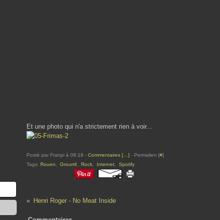
Et une photo qui n'a strictement rien à voir...
Posté par Franpi à 09:19 -
Commentaires [
…
]
- Permalien [
#
]
Tags:
Rouen
,
Groumf
,
Rock
,
Internet
,
Spotify
Henri Roger - No Meat Inside
Commentaires