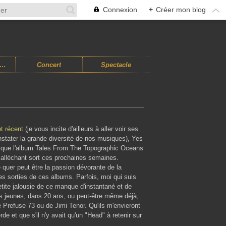
Connexion
+
Créer mon blog
usiques Improvisées
Concert
Spectacle
et récent
(je vous incite d'ailleurs à aller voir ses
nstater la grande diversité de nos musiques), Yes
ce que l'album Tales From The Topographic Oceans
z alléchant sort ces prochaines semaines.
ce quer peut être la passion dévorante de la
des sorties de ces albums. Parfois, moi qui suis
etite jalousie de ce manque d'instantané et de
s jeunes, dans 20 ans, ou peut-être même déjà,
e Prefuse 73 ou de Jimi Tenor. Qu'ils m'envieront
e et que s'il n'y avait qu'un "Head" à retenir sur
.