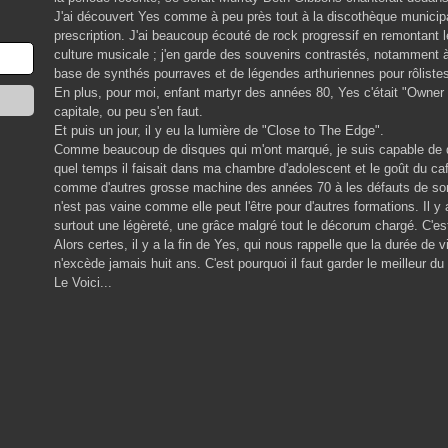
J'ai découvert Yes comme à peu près tout à la discothèque municipa
prescription. J'ai beaucoup écouté de rock progressif en remontant 
culture musicale ; j'en garde des souvenirs contrastés, notamment 
base de synthés pourraves et de légendes arthuriennes pour rôlistes
En plus, pour moi, enfant martyr des années 80, Yes c'était "Owner o
capitale, ou peu s'en faut.
Et puis un jour, il y eu la lumière de "Close to The Edge".
Comme beaucoup de disques qui m'ont marqué, je suis capable de dire
quel temps il faisait dans ma chambre d'adolescent et le goût du café
comme d'autres grosse machine des années 70 à les défauts de son
n'est pas vaine comme elle peut l'être pour d'autres formations. Il y a
surtout une légèreté, une grâce malgré tout le décorum chargé. C'es
Alors certes, il y a la fin de Yes, qui nous rappelle que la durée de v
n'excède jamais huit ans. C'est pourquoi il faut garder le meilleur du 
Le Voici...