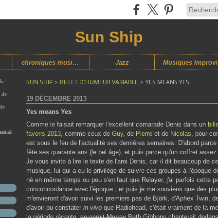
Sun Ship
chroniques musicales
Jazz
M
SUN SHIP
>
BILLET D'HUMEUR VARIABLE
>
YES MEANS YES
la
s de
19 DÉCEMBRE 2013
 de
Yes means Yes
Comme le faisait remarquer l'excellent camarade Denis dans un
bill
sical
favoris 2013
, comme ceux de
Guy
, de
Pierre
et de
Nicolas
, pour co
est sous le feu de l'actualité ses dernières semaines. D'abord par
fête ses quarante ans (le bel âge), et puis parce qu'un coffret asse
Je vous invite à lire le texte de l'ami Denis, car il dit beaucoup de 
musique, lui qui a eu le privilège de suivre ces groupes à l'époque 
né en même temps ou peu s'en faut que Relayer, j'ai parfois cette p
conconcordance avec l'époque ; et puis je me souviens que des plu
m'envieront d'avoir suivi les premiers pas de Björk, d'Aphex Twin, d
d'avoir pu constater
in vivo
que Radiohead, c'était vraiment de la merd
la période récente,
se serait Murray
Beth Gibbons chanterait dedans