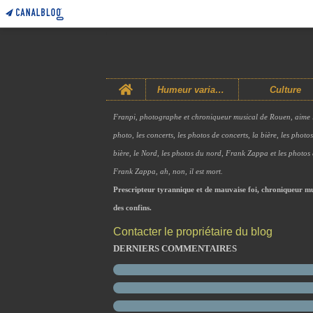
Home
Humeur variable
Culture
Franpi, photographe et chroniqueur musical de Rouen, aime 
photo, les concerts, les photos de concerts, la bière, les photo
bière, le Nord, les photos du nord, Frank Zappa et les photos
Frank Zappa, ah, non, il est mort.
Prescripteur tyrannique et de mauvaise foi, chroniqueur mu
des confins.
Contacter le propriétaire du blog
DERNIERS COMMENTAIRES