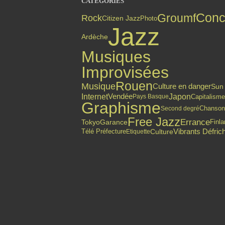
CATÉGORIES
Conc
Groumf
Rock
Citizen Jazz
Photo
Jazz
Ardèche
Musiques
Improvisées
Rouen
Musique
Culture en danger
Sun
Internet
Japon
Vendée
Capitalisme
Pays Basque
Graphisme
Chanson
Second degré
Free Jazz
Errance
Finl
Tokyo
Garance
Vibrants Défric
Culture
Télé Préfecture
Etiquette