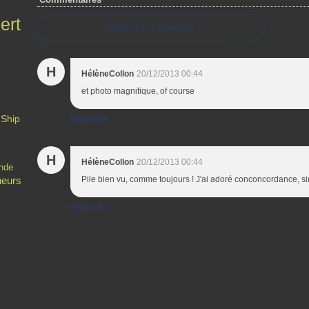
ert
Ajouter un commentaire
H
HélèneCollon
20/12/2013 00:44
et photo magnifique, of course
 Ship
Répondre
H
HélèneCollon
20/12/2013 00:44
ande
Pile bien vu, comme toujours ! J'ai adoré conconcordance, s
heurs
Répondre