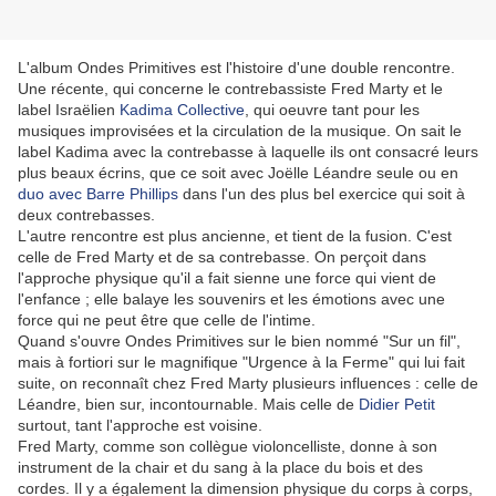
L'album Ondes Primitives est l'histoire d'une double rencontre.
Une récente, qui concerne le contrebassiste Fred Marty et le
label Israëlien
Kadima Collective
, qui oeuvre tant pour les
musiques improvisées et la circulation de la musique. On sait le
label Kadima avec la contrebasse à laquelle ils ont consacré leurs
plus beaux écrins, que ce soit avec Joëlle Léandre seule ou en
duo avec Barre Phillips
dans l'un des plus bel exercice qui soit à
deux contrebasses.
L'autre rencontre est plus ancienne, et tient de la fusion. C'est
celle de Fred Marty et de sa contrebasse. On perçoit dans
l'approche physique qu'il a fait sienne une force qui vient de
l'enfance ; elle balaye les souvenirs et les émotions avec une
force qui ne peut être que celle de l'intime.
Quand s'ouvre Ondes Primitives sur le bien nommé "Sur un fil",
mais à fortiori sur le magnifique "Urgence à la Ferme" qui lui fait
suite, on reconnaît chez Fred Marty plusieurs influences : celle de
Léandre, bien sur, incontournable. Mais celle de
Didier Petit
surtout, tant l'approche est voisine.
Fred Marty, comme son collègue violoncelliste, donne à son
instrument de la chair et du sang à la place du bois et des
cordes. Il y a également la dimension physique du corps à corps,