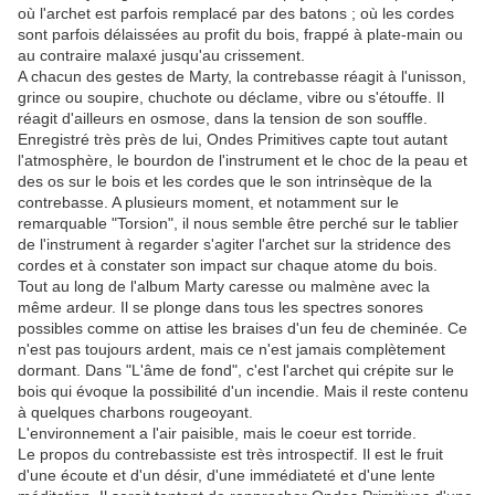
où l'archet est parfois remplacé par des batons ; où les cordes
sont parfois délaissées au profit du bois, frappé à plate-main ou
au contraire malaxé jusqu'au crissement.
A chacun des gestes de Marty, la contrebasse réagit à l'unisson,
grince ou soupire, chuchote ou déclame, vibre ou s'étouffe. Il
réagit d'ailleurs en osmose, dans la tension de son souffle.
Enregistré très près de lui, Ondes Primitives capte tout autant
l'atmosphère, le bourdon de l'instrument et le choc de la peau et
des os sur le bois et les cordes que le son intrinsèque de la
contrebasse. A plusieurs moment, et notamment sur le
remarquable "Torsion", il nous semble être perché sur le tablier
de l'instrument à regarder s'agiter l'archet sur la stridence des
cordes et à constater son impact sur chaque atome du bois.
Tout au long de l'album Marty caresse ou malmène avec la
même ardeur. Il se plonge dans tous les spectres sonores
possibles comme on attise les braises d'un feu de cheminée. Ce
n'est pas toujours ardent, mais ce n'est jamais complètement
dormant. Dans "L'âme de fond", c'est l'archet qui crépite sur le
bois qui évoque la possibilité d'un incendie. Mais il reste contenu
à quelques charbons rougeoyant.
L'environnement a l'air paisible, mais le coeur est torride.
Le propos du contrebassiste est très introspectif. Il est le fruit
d'une écoute et d'un désir, d'une immédiateté et d'une lente