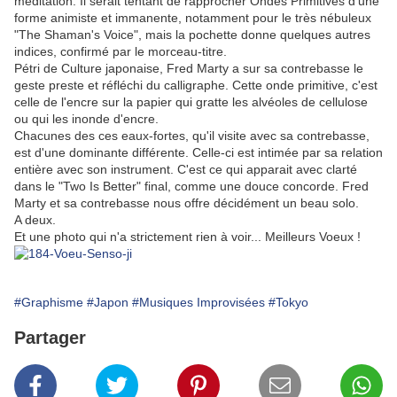
méditation. Il serait tentant de rapprocher Ondes Primitives d'une
forme animiste et immanente, notamment pour le très nébuleux
"The Shaman's Voice", mais la pochette donne quelques autres
indices, confirmé par le morceau-titre.
Pétri de Culture japonaise, Fred Marty a sur sa contrebasse le
geste preste et réfléchi du calligraphe. Cette onde primitive, c'est
celle de l'encre sur la papier qui gratte les alvéoles de cellulose
ou qui les inonde d'encre.
Chacunes des ces eaux-fortes, qu'il visite avec sa contrebasse,
est d'une dominante différente. Celle-ci est intimée par sa relation
entière avec son instrument. C'est ce qui apparait avec clarté
dans le "Two Is Better" final, comme une douce concorde. Fred
Marty et sa contrebasse nous offre décidément un beau solo.
A deux.
Et une photo qui n'a strictement rien à voir... Meilleurs Voeux !
#Graphisme
#Japon
#Musiques Improvisées
#Tokyo
Partager