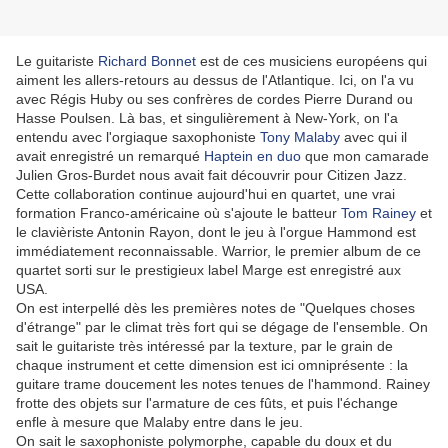
Le guitariste
Richard Bonnet
est de ces musiciens européens qui
aiment les allers-retours au dessus de l'Atlantique. Ici, on l'a vu
avec Régis Huby ou ses confrères de cordes Pierre Durand ou
Hasse Poulsen. Là bas, et singulièrement à New-York, on l'a
entendu avec l'orgiaque saxophoniste
Tony Malaby
avec qui il
avait enregistré un remarqué
Haptein en duo
que mon camarade
Julien Gros-Burdet nous avait fait découvrir pour Citizen Jazz.
Cette collaboration continue aujourd'hui en quartet, une vrai
formation Franco-américaine où s'ajoute le batteur
Tom Rainey
et
le clavièriste Antonin Rayon, dont le jeu à l'orgue Hammond est
immédiatement reconnaissable. Warrior, le premier album de ce
quartet sorti sur le prestigieux label Marge est enregistré aux
USA.
On est interpellé dès les premières notes de "Quelques choses
d'étrange" par le climat très fort qui se dégage de l'ensemble. On
sait le guitariste très intéressé par la texture, par le grain de
chaque instrument et cette dimension est ici omniprésente : la
guitare trame doucement les notes tenues de l'hammond. Rainey
frotte des objets sur l'armature de ces fûts, et puis l'échange
enfle à mesure que Malaby entre dans le jeu.
On sait le saxophoniste polymorphe, capable du doux et du