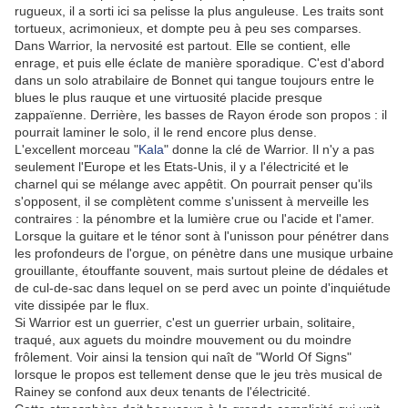
rugueux, il a sorti ici sa pelisse la plus anguleuse. Les traits sont
tortueux, acrimonieux, et dompte peu à peu ses comparses.
Dans Warrior, la nervosité est partout. Elle se contient, elle
enrage, et puis elle éclate de manière sporadique. C'est d'abord
dans un solo atrabilaire de Bonnet qui tangue toujours entre le
blues le plus rauque et une virtuosité placide presque
zappaïenne. Derrière, les basses de Rayon érode son propos : il
pourrait laminer le solo, il le rend encore plus dense.
L'excellent morceau "
Kala
" donne la clé de Warrior. Il n'y a pas
seulement l'Europe et les Etats-Unis, il y a l'électricité et le
charnel qui se mélange avec appêtit. On pourrait penser qu'ils
s'opposent, il se complètent comme s'unissent à merveille les
contraires : la pénombre et la lumière crue ou l'acide et l'amer.
Lorsque la guitare et le ténor sont à l'unisson pour pénétrer dans
les profondeurs de l'orgue, on pénètre dans une musique urbaine
grouillante, étouffante souvent, mais surtout pleine de dédales et
de cul-de-sac dans lequel on se perd avec un pointe d'inquiétude
vite dissipée par le flux.
Si Warrior est un guerrier, c'est un guerrier urbain, solitaire,
traqué, aux aguets du moindre mouvement ou du moindre
frôlement. Voir ainsi la tension qui naît de "World Of Signs"
lorsque le propos est tellement dense que le jeu très musical de
Rainey se confond aux deux tenants de l'électricité.