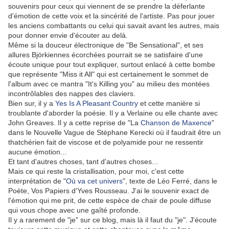
souvenirs pour ceux qui viennent de se prendre la déferlante
d'émotion de cette voix et la sincérité de l'artiste. Pas pour jouer
les anciens combattants ou celui qui savait avant les autres, mais
pour donner envie d'écouter au delà.
Même si la douceur électronique de "Be Sensational", et ses
allures Björkiennes écorchées pourrait se se satisfaire d'une
écoute unique pour tout expliquer, surtout enlacé à cette bombe
que représente "Miss it All" qui est certainement le sommet de
l'album avec ce mantra "It's Killing you" au milieu des montées
incontrôlables des nappes des claviers.
Bien sur, il y a
Yes Is A Pleasant Country
et cette manière si
troublante d'aborder la poésie. Il y a Verlaine ou elle chante avec
John Greaves. Il y a cette reprise de "La
Chanson de Maxence
"
dans le Nouvelle Vague de Stéphane Kerecki où il faudrait être un
thatchérien fait de viscose et de polyamide pour ne ressentir
aucune émotion...
Et tant d'autres choses, tant d'autres choses...
Mais ce qui reste la cristallisation, pour moi, c'est cette
interprétation de "
Où va cet univers
", texte de Léo Ferré, dans le
Poète, Vos Papiers d'Yves Rousseau. J'ai le souvenir exact de
l'émotion qui me prit, de cette espèce de chair de poule diffuse
qui vous chope avec une gaîté profonde.
Il y a rarement de "je" sur ce blog, mais là il faut du "je". J'écoute