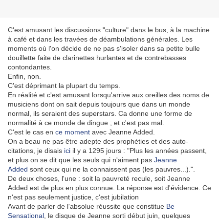
C'est amusant les discussions "culture" dans le bus, à la machine
à café et dans les travées de déambulations générales. Les
moments où l'on décide de ne pas s'isoler dans sa petite bulle
douillette faite de clarinettes hurlantes et de contrebasses
contondantes.
Enfin, non.
C'est déprimant la plupart du temps.
En réalité et c'est amusant lorsqu'arrive aux oreilles des noms de
musiciens dont on sait depuis toujours que dans un monde
normal, ils seraient des superstars. Ca donne une forme de
normalité à ce monde de dingue ; et c'est pas mal.
C'est le cas en
ce moment
avec Jeanne Added.
On a beau ne pas être adepte des prophéties et des auto-
citations, je disais
ici
il y a 1295 jours : "Pl
us les années passent,
et plus on se dit que les seuls qui n'aiment pas
Jeanne
Added
sont ceux qui ne la connaissent pas (les pauvres...).".
De deux choses, l'une : soit la pauvreté recule, soit Jeanne
Added est de plus en plus connue. La réponse est d'évidence. Ce
n'est pas seulement justice, c'est jubilation
Avant de parler de l'absolue réussite que constitue
Be
Sensational
, le disque de Jeanne sorti début juin, quelques