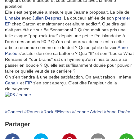
toujours cette musique et cette chanteuse avec la même
jubilation.
Elle s'est perpétuée à mesure que Jeanne proposait. La bile de
Linnake
avec
Julien Desprez
. La douceur affilée de son
premier
EP
chez Carton et maintenant cet album addictif. Que dire qui
n'ait pas été dit sur Be Sensational ? Qu'on avait pas pris une
telle claque "pop-rock-truc" depuis une petite fée islandaise à
l'orée des années 90 ? Qu'on est heureux de voir enfin cette
artiste reconnue comme elle le doit ? Qu'on jubile de voir
Anne
Pacéo
s'éclater derrière sa batterie ? Que "It" et son "Loose What
Remains of Your Brains" est un hymne qu'on n'hésite pas à se
passer en boucle ? Qu'elle est suffisamment douée pour pouvoir
faire ce qu'elle veut de sa carrière ?
On s'en tiendra à une petite satisfaction. On avait raison : même
Canal+
et
FIP
s'en sont aperçu. C'est dire l'ampleur de la
clairvoyance.
#Concert
#Rouen
#Rock
#Electro
#Jeanne Added
#Anne Pacéo
Partager