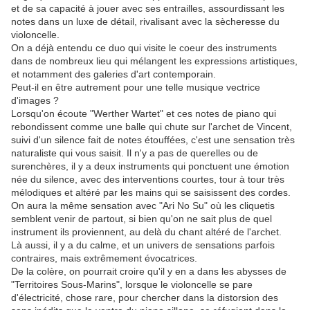
et de sa capacité à jouer avec ses entrailles, assourdissant les
notes dans un luxe de détail, rivalisant avec la sècheresse du
violoncelle.
On a déjà entendu ce duo qui visite le coeur des instruments
dans de nombreux lieu qui mélangent les expressions artistiques,
et notamment des galeries d'art contemporain.
Peut-il en être autrement pour une telle musique vectrice
d'images ?
Lorsqu'on écoute "Werther Wartet" et ces notes de piano qui
rebondissent comme une balle qui chute sur l'archet de Vincent,
suivi d'un silence fait de notes étouffées, c'est une sensation très
naturaliste qui vous saisit. Il n'y a pas de querelles ou de
surenchères, il y a deux instruments qui ponctuent une émotion
née du silence, avec des interventions courtes, tour à tour très
mélodiques et altéré par les mains qui se saisissent des cordes.
On aura la même sensation avec "Ari No Su" où les cliquetis
semblent venir de partout, si bien qu'on ne sait plus de quel
instrument ils proviennent, au delà du chant altéré de l'archet.
Là aussi, il y a du calme, et un univers de sensations parfois
contraires, mais extrêmement évocatrices.
De la colère, on pourrait croire qu'il y en a dans les abysses de
"Territoires Sous-Marins", lorsque le violoncelle se pare
d'électricité, chose rare, pour chercher dans la distorsion des