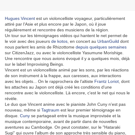
Hugues Vincent
est un violoncelliste voyageur, particulièrement
attiré par l'Asie et plus encore par le Japon, où il joue
régulièrement et rencontre des musiciens de la région.
Un tour sur les témoignages vidéos qui hantent le net permet de
le voir avec des joueurs
de kotos
, en concert au
UrbanGuild
dont
nous parlent les amis de Rhizottome
depuis quelques semaines
sur CitizenJazz, ou avec le violoncelliste Yasumune Morishige.
Une rencontre que nous avions évoqué il y a quelques mois, déjà
sur le label Improvising Beings.
Vincent est un violoncelliste animé par les sons, par les réactions
de son instrument à la frappe, aux caresses, aux interactions
avec les objets... On le rapprochera de l'altiste
Frantz Loriot
, dont
les attaches au Japon ont déjà créé les conditions d'une
rencontre avec le violoncelliste. Là encore, c'est le net qui nous le
révèle.
Le duo que Vincent anime avec le pianiste John Cuny n'est pas
nouveau, même si
Tagtraum
est leur premier témoignage en
disque.
Cuny
se partageait entre la musique improvisée et la
musique contemporaine, avant de partir dans de nouvelles
aventures au Cambodge. On peut constater, sur le "Hataraki
Sugi" qui ouvre l'album de son approche très sensible du piano,