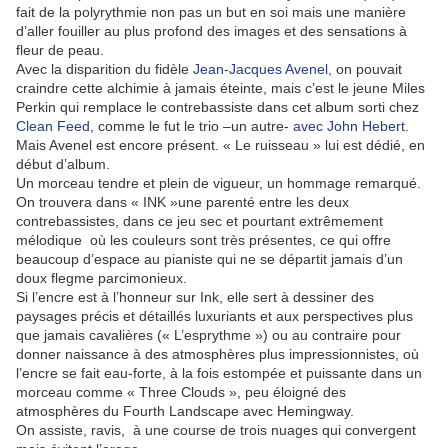
fait de la polyrythmie non pas un but en soi mais une manière
d’aller fouiller au plus profond des images et des sensations à
fleur de peau.
Avec la disparition du fidèle
Jean-Jacques Avenel
, on pouvait
craindre cette alchimie à jamais éteinte, mais c’est le jeune Miles
Perkin qui remplace le contrebassiste dans cet album sorti chez
Clean Feed
, comme le fut le trio –un autre-
avec John Hebert
.
Mais Avenel est encore présent. « Le ruisseau » lui est dédié, en
début d’album.
Un morceau tendre et plein de vigueur, un hommage remarqué.
On trouvera dans « INK »une parenté entre les deux
contrebassistes, dans ce jeu sec et pourtant extrêmement
mélodique où les couleurs sont très présentes, ce qui offre
beaucoup d’espace au pianiste qui ne se départit jamais d’un
doux flegme parcimonieux.
Si l’encre est à l’honneur sur Ink, elle sert à dessiner des
paysages précis et détaillés luxuriants et aux perspectives plus
que jamais cavalières (« L’esprythme ») ou au contraire pour
donner naissance à des atmosphères plus impressionnistes, où
l’encre se fait eau-forte, à la fois estompée et puissante dans un
morceau comme « Three Clouds », peu éloigné des
atmosphères du Fourth Landscape avec Hemingway.
On assiste, ravis, à une course de trois nuages qui convergent