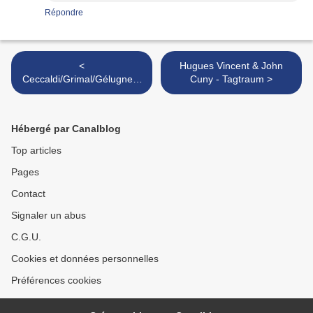
Répondre
<
Hugues Vincent & John
Ceccaldi/Grimal/Gélugne/S
Cuny - Tagtraum >
atche - Petite Moutarde
Hébergé par Canalblog
Top articles
Pages
Contact
Signaler un abus
C.G.U.
Cookies et données personnelles
Préférences cookies