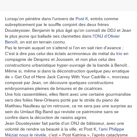
Lorsqu'on pénètre dans l'univers de
Post K
, entrés comme
subrepticement par le souffle conjoint des deux frères
Dousteyssier, Benjamin le plus âgé qu'on connaît de DDJ et Jean
le plus jeune qui ballade ses clarinettes dans
l'ONJ d'Olivier
Benoît
, on est en terrain connu.
Pas le terrain auquel on s'attend si l'on en sait rien d'avance ;
C'est à dire pas celui des éclats acrimonieux de métal du
trio
en
compagnie de Desprez et Joussein, et non plus celui des
constructions urbanistique hyper-ouvragé de la bande à Benoît...
Même si, même si dans la déconstruction quelque peu erratique
de « Get Out of Here Jack Carrey With Your Cadrille », morceau
composé par Jean, on découvre quelques constructions
embryonnaires pleines de brisures et de cicatrices.
Une fois rassemblées, elles filent avec une certaine gourmandise
vers des folies New-Orleans porté par le stride du piano de
Matthieu Naulleau qu'on retrouve, ce ne sera pas une surprise au
sein du Umlaut Big-Band qui revisite ce patrimoine sans se
confire dans la décoction de raisins aigres.
Jean Dousteyssier fait partie d'un ONJ de bâtisseur, avec une
volonté de rendre sa beauté à la ville, et Post K,
l'ami Philippe
Méziat nous le révèle
, c'est « Post Katrina », l'après cataclysme