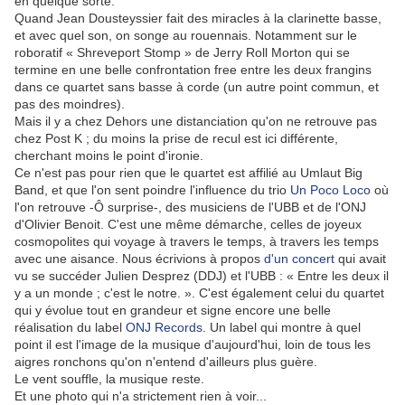
en quelque sorte.
Quand Jean Dousteyssier fait des miracles à la clarinette basse,
et avec quel son, on songe au rouennais. Notamment sur le
roboratif « Shreveport Stomp » de Jerry Roll Morton qui se
termine en une belle confrontation free entre les deux frangins
dans ce quartet sans basse à corde (un autre point commun, et
pas des moindres).
Mais il y a chez Dehors une distanciation qu'on ne retrouve pas
chez Post K ; du moins la prise de recul est ici différente,
cherchant moins le point d'ironie.
Ce n'est pas pour rien que le quartet est affilié au Umlaut Big
Band, et que l'on sent poindre l'influence du trio
Un Poco Loco
où
l'on retrouve -Ô surprise-, des musiciens de l'UBB et de l'ONJ
d'Olivier Benoit. C'est une même démarche, celles de joyeux
cosmopolites qui voyage à travers le temps, à travers les temps
avec une aisance. Nous écrivions à propos
d'un concert
qui avait
vu se succéder Julien Desprez (DDJ) et l'UBB : « Entre les deux il
y a un monde ; c'est le notre. ». C'est également celui du quartet
qui y évolue tout en grandeur et signe encore une belle
réalisation du label
ONJ Records
. Un label qui montre à quel
point il est l'image de la musique d'aujourd'hui, loin de tous les
aigres ronchons qu'on n'entend d'ailleurs plus guère.
Le vent souffle, la musique reste.
Et une photo qui n'a strictement rien à voir...