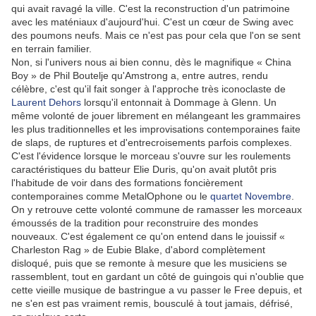
qui avait ravagé la ville. C'est la reconstruction d'un patrimoine
avec les maténiaux d'aujourd'hui. C'est un cœur de Swing avec
des poumons neufs. Mais ce n'est pas pour cela que l'on se sent
en terrain familier.
Non, si l'univers nous ai bien connu, dès le magnifique « China
Boy » de Phil Boutelje qu'Amstrong a, entre autres, rendu
célèbre, c'est qu'il fait songer à l'approche très iconoclaste de
Laurent Dehors
lorsqu'il entonnait à Dommage à Glenn. Un
même volonté de jouer librement en mélangeant les grammaires
les plus traditionnelles et les improvisations contemporaines faite
de slaps, de ruptures et d'entrecroisements parfois complexes.
C'est l'évidence lorsque le morceau s'ouvre sur les roulements
caractéristiques du batteur Elie Duris, qu'on avait plutôt pris
l'habitude de voir dans des formations foncièrement
contemporaines comme MetalOphone ou le
quartet Novembre
.
On y retrouve cette volonté commune de ramasser les morceaux
émoussés de la tradition pour reconstruire des mondes
nouveaux. C'est également ce qu'on entend dans le jouissif «
Charleston Rag » de Eubie Blake, d'abord complètement
disloqué, puis que se remonte à mesure que les musiciens se
rassemblent, tout en gardant un côté de guingois qui n'oublie que
cette vieille musique de bastringue a vu passer le Free depuis, et
ne s'en est pas vraiment remis, bousculé à tout jamais, défrisé,