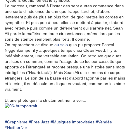
"Queens Gothic" en est le symbole.
Le morceau, ramassé à l'instar des sept autres commence dans
une sorte d'indolence du crin que frappe l'archet, d'abord
lentement puis de plus en plus fort, de quoi mettre les cordes en
sympathie. Et puis peu à peu, elles se mettent à piauler, d'abord
avec retenue puis comme un déferlement qui s'arrête net. Sean
Ali garde la maîtrise en toute circonstances, même lorsque les
sons de stentor semblent plus forts. Il domine.
On rapprochera ce disque
au solo
qu'a pu proposer Pascal
Niggenkemper il y a quelques temps chez Clean Feed. Il y a,
indéniablement, une véritable émulation. On retrouve quelques
artifices en commun, comme l'usage de ce lecteur cassette qui
apporte de l'étrangeté et raconte presque une histoire sans mots
intelligibles ("Heartstack"). Mais Sean Ali utilise moins de corps
étrangers. Le son de sa basse est d'abord façonné par les mains
et le crin ; il en découle un disque envoutant, comme on les aime
vraiment.
Et une photo qui n'a strictement rien à voir...
#Graphisme
#Free Jazz
#Musiques Improvisées
#Vendée
#NeitherNor