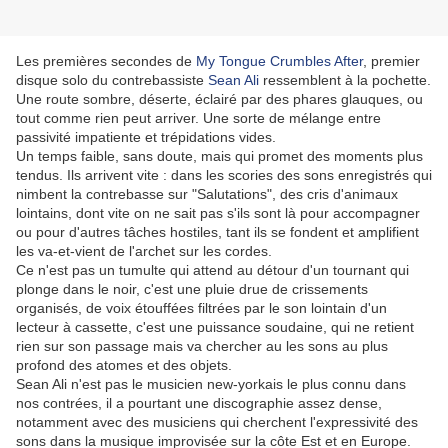
Les premières secondes de
My Tongue Crumbles After
, premier
disque solo du contrebassiste
Sean Ali
ressemblent à la pochette.
Une route sombre, déserte, éclairé par des phares glauques, ou
tout comme rien peut arriver. Une sorte de mélange entre
passivité impatiente et trépidations vides.
Un temps faible, sans doute, mais qui promet des moments plus
tendus. Ils arrivent vite : dans les scories des sons enregistrés qui
nimbent la contrebasse sur "Salutations", des cris d'animaux
lointains, dont vite on ne sait pas s'ils sont là pour accompagner
ou pour d'autres tâches hostiles, tant ils se fondent et amplifient
les va-et-vient de l'archet sur les cordes.
Ce n'est pas un tumulte qui attend au détour d'un tournant qui
plonge dans le noir, c'est une pluie drue de crissements
organisés, de voix étouffées filtrées par le son lointain d'un
lecteur à cassette, c'est une puissance soudaine, qui ne retient
rien sur son passage mais va chercher au les sons au plus
profond des atomes et des objets.
Sean Ali n'est pas le musicien new-yorkais le plus connu dans
nos contrées, il a pourtant une discographie assez dense,
notamment avec des musiciens qui cherchent l'expressivité des
sons dans la musique improvisée sur la côte Est et en Europe.