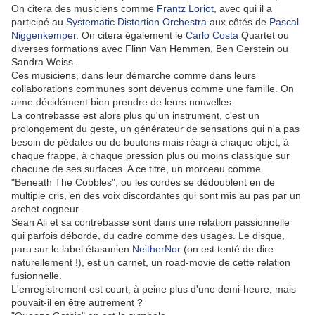
On citera des musiciens comme
Frantz Loriot
, avec qui il a
participé au
Systematic Distortion Orchestra
aux côtés de
Pascal
Niggenkemper
. On citera également le
Carlo Costa
Quartet ou
diverses formations avec Flinn Van Hemmen, Ben Gerstein ou
Sandra Weiss.
Ces musiciens, dans leur démarche comme dans leurs
collaborations communes sont devenus comme une famille. On
aime décidément bien prendre de leurs nouvelles.
La contrebasse est alors plus qu'un instrument, c'est un
prolongement du geste, un générateur de sensations qui n'a pas
besoin de pédales ou de boutons mais réagi à chaque objet, à
chaque frappe, à chaque pression plus ou moins classique sur
chacune de ses surfaces. A ce titre, un morceau comme
"Beneath The Cobbles", ou les cordes se dédoublent en de
multiple cris, en des voix discordantes qui sont mis au pas par un
archet cogneur.
Sean Ali et sa contrebasse sont dans une relation passionnelle
qui parfois déborde, du cadre comme des usages. Le disque,
paru sur le label étasunien
NeitherNor
(on est tenté de dire
naturellement !), est un carnet, un road-movie de cette relation
fusionnelle.
L'enregistrement est court, à peine plus d'une demi-heure, mais
pouvait-il en être autrement ?