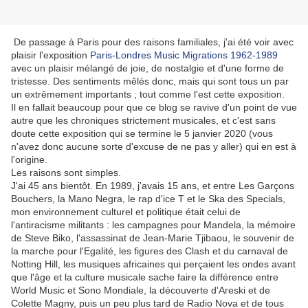
De passage à Paris pour des raisons familiales, j'ai été voir avec
plaisir l'exposition
Paris-Londres Music Migrations 1962-1989
avec un plaisir mélangé de joie, de nostalgie et d'une forme de
tristesse. Des sentiments mêlés donc, mais qui sont tous un par
un extrêmement importants ; tout comme l'est cette exposition.
Il en fallait beaucoup pour que ce blog se ravive d'un point de vue
autre que les chroniques strictement musicales, et c'est sans
doute cette exposition qui se termine le 5 janvier 2020 (vous
n'avez donc aucune sorte d'excuse de ne pas y aller) qui en est à
l'origine.
Les raisons sont simples.
J'ai 45 ans bientôt. En 1989, j'avais 15 ans, et entre Les Garçons
Bouchers, la Mano Negra, le rap d'ice T et le Ska des Specials,
mon environnement culturel et politique était celui de
l'antiracisme militants : les campagnes pour Mandela, la mémoire
de Steve Biko, l'assassinat de Jean-Marie Tjibaou, le souvenir de
la marche pour l'Egalité, les figures des Clash et du carnaval de
Notting Hill, les musiques africaines qui perçaient les ondes avant
que l'âge et la culture musicale sache faire la différence entre
World Music et Sono Mondiale, la découverte d'Areski et de
Colette Magny, puis un peu plus tard de Radio Nova et de tous