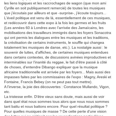
les liens logiques et les raccrochages de wagon (que mon ami
Cyrille en soit publiquement remercié) de toutes les musiques
que j'écoutais par ailleurs et que -surprise-, j'écoute toujours...
L'éveil politique est venu de là, essentiellement de ces musiques,
et redécouvrir dans cette expo à la fois les germes et les fruits
(Les années 60 à Londres avec l'arrivée des Jamaïcains, les
mobilisations des travailleurs immigrés dans les foyers Sonacotra
qui ont permis les dialogues entre les musiques et les traditions,
la créolisation de certains instruments, le souffle qui changea
totalement les musiques de danse, etc.). La nostalgie aussi : le
souvenir de luttes, d'affiches, de certaines musiques entendues
dans certains contextes, de discussions avinées improductives et
interminables sur l'inanité du reggae, le fait d'être passé à côté
de choses, d'entendre Dibango expliquer que la musique
africaine traditionnelle est arrivée par les foyers... Mais aussi des
impasses faites par les commissaires de l'expo : Magny, Areski et
Fontaine, Francis Bebey (on ne peut pas tout mettre).
A l'inverse, la joie des découvertes : Constance Mullando, Vigon,
etc.
La tristesse enfin. D'être vieux sans doute, mais aussi de voir
dans quel état nous sommes tous alors que nous nous sommes
tant battu et nous battons encore. Pour quel résultat politique ?
Pour quelles musiques de masse ? De cette perte d'une vision