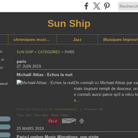
Sun Ship
chroniques musicales
Jazz
M
SUN SHIP
>
CATEGORIES
>
PARIS
la
s de
paris
27 JUIN 2019
 de
Michaël Attias - Echos la nuit
On connaît ici Michael Attias par sa 
sical
mais toujours rempli de douceur, un
e connaît aussi parce qu'il a vécu 
s...
Posté par Franpi à 21:49 -
Commentaires [
…
]
- Permalien [
#
]
Tags:
Jazz
,
Free Jazz
,
Paris
,
Attias
25 MARS 2019
Paris-Londres Music Migrations, une visite