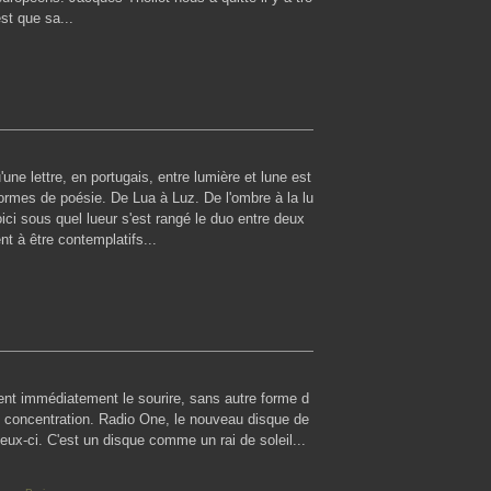
est que sa...
u'une lettre, en portugais, entre lumière et lune est
ormes de poésie. De Lua à Luz. De l'ombre à la lu
ici sous quel lueur s'est rangé le duo entre deux
t à être contemplatifs...
ent immédiatement le sourire, sans autre forme d
e concentration. Radio One, le nouveau disque de
ceux-ci. C'est un disque comme un rai de soleil...