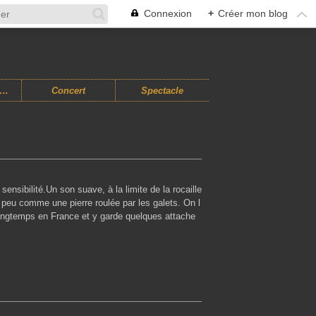
Connexion
+
Créer mon blog
usiques Improvisées
Concert
Spectacle
sensibilité.Un son suave, à la limite de la rocaille
 peu comme une pierre roulée par les galets. On l
longtemps en France et y garde quelques attache