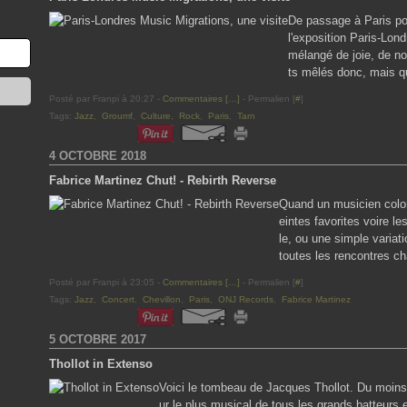
De passage à Paris pour
l'exposition Paris-Lon
mélangé de joie, de no
ts mêlés donc, mais qu
Posté par Franpi à 20:27 -
Commentaires [
…
]
- Permalien [
#
]
Tags:
Jazz
,
Groumf
,
Culture
,
Rock
,
Paris
,
Tarn
4 OCTOBRE 2018
Fabrice Martinez Chut! - Rebirth Reverse
Quand un musicien color
eintes favorites voire l
le, ou une simple variat
toutes les rencontres c
Posté par Franpi à 23:05 -
Commentaires [
…
]
- Permalien [
#
]
Tags:
Jazz
,
Concert
,
Chevillon
,
Paris
,
ONJ Records
,
Fabrice Martinez
5 OCTOBRE 2017
Thollot in Extenso
Voici le tombeau de Jacques Thollot. Du moins
ur le plus musical de tous les grands batteurs 