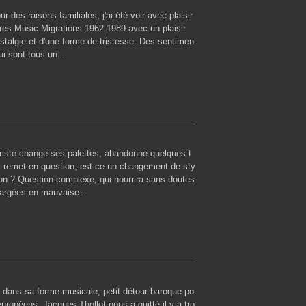
 des raisons familiales, j'ai été voir avec plaisir
dres Music Migrations 1962-1989 avec un plaisir
stalgie et d'une forme de tristesse. Des sentimen
i sont tous un...
iste change ses palettes, abandonne quelques t
es remet en question, est-ce un changement de sty
ion ? Question complexe, qui nourrira sans doutes
hargées en mauvaise...
 dans sa forme musicale, petit détour baroque po
européens. Jacques Thollot nous a quitté il y a tro