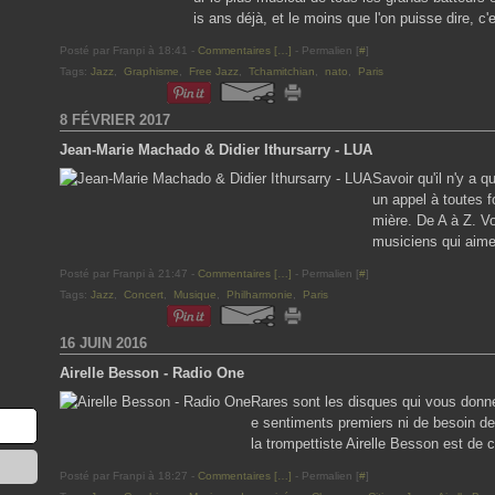
is ans déjà, et le moins que l'on puisse dire, c'
Posté par Franpi à 18:41 -
Commentaires [
…
]
- Permalien [
#
]
Tags:
Jazz
,
Graphisme
,
Free Jazz
,
Tchamitchian
,
nato
,
Paris
8 FÉVRIER 2017
Jean-Marie Machado & Didier Ithursarry - LUA
Savoir qu'il n'y a q
un appel à toutes f
mière. De A à Z. Vo
musiciens qui aimen
Posté par Franpi à 21:47 -
Commentaires [
…
]
- Permalien [
#
]
Tags:
Jazz
,
Concert
,
Musique
,
Philharmonie
,
Paris
16 JUIN 2016
Airelle Besson - Radio One
Rares sont les disques qui vous donn
e sentiments premiers ni de besoin d
la trompettiste Airelle Besson est de 
Posté par Franpi à 18:27 -
Commentaires [
…
]
- Permalien [
#
]