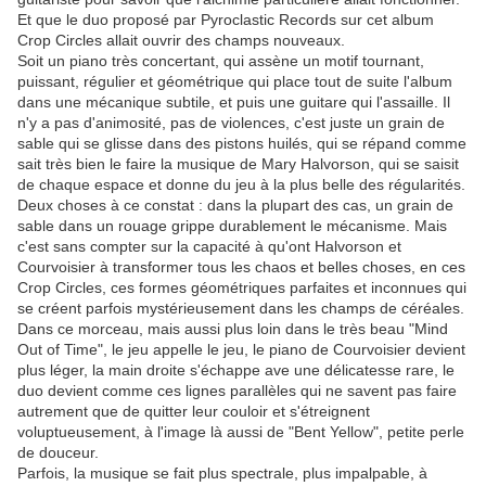
Et que le duo proposé par Pyroclastic Records sur cet album
Crop Circles allait ouvrir des champs nouveaux.
Soit un piano très concertant, qui assène un motif tournant,
puissant, régulier et géométrique qui place tout de suite l'album
dans une mécanique subtile, et puis une guitare qui l'assaille. Il
n'y a pas d'animosité, pas de violences, c'est juste un grain de
sable qui se glisse dans des pistons huilés, qui se répand comme
sait très bien le faire la musique de Mary Halvorson, qui se saisit
de chaque espace et donne du jeu à la plus belle des régularités.
Deux choses à ce constat : dans la plupart des cas, un grain de
sable dans un rouage grippe durablement le mécanisme. Mais
c'est sans compter sur la capacité à qu'ont Halvorson et
Courvoisier à transformer tous les chaos et belles choses, en ces
Crop Circles, ces formes géométriques parfaites et inconnues qui
se créent parfois mystérieusement dans les champs de céréales.
Dans ce morceau, mais aussi plus loin dans le très beau "Mind
Out of Time", le jeu appelle le jeu, le piano de Courvoisier devient
plus léger, la main droite s'échappe ave une délicatesse rare, le
duo devient comme ces lignes parallèles qui ne savent pas faire
autrement que de quitter leur couloir et s'étreignent
voluptueusement, à l'image là aussi de "Bent Yellow", petite perle
de douceur.
Parfois, la musique se fait plus spectrale, plus impalpable, à