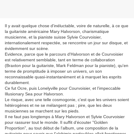
Il y avait quelque chose d'inéluctable, voire de naturelle, à ce que
la guitariste américaine Mary Halvorson, charismatique
musicienne, et la pianiste suisse Sylvie Courvoisier,
internationalement respectée, se rencontre un jour sur disque, et
évidemment sur scène.
Evidence, parce que le parcours d'Halvorson et de Courvoisier
est relativement semblable, tant en terme de collaboration
(Braxton pour la guitariste, Mark Feldman pour la pianiste), qu'en
terme de promptitude à imposer un univers, un son
reconnaissable quasi-instantanément et à marquet les esprits
durablement.
Ce fut Ocre, puis Lonelyville pour Courvoisier, et l'impeccable
Illusionary Sea pour Halvorson.
Le risque, avec une telle cosmogonie, c'est que les univers soient
hétérogènes et ne se mélangent pas ; pire, que les deux
musiciennes se marchent sur les pieds.
Il ne faut pas longtemps à Mary Halvorson et Sylvie Courvoisier
pour rassurer tout le monde. Il suffit d'écouter "Golden
Proportion", au tout début de l'album, une composition de la
guitariste pour savoir que l'alchimie particulière allait fonctionner.