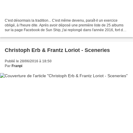
C'est désormais la tradition... C'est même devenu, paraît-il un exercice
obligé, à l'heure dite. Après avoir déposé une première liste de 25 albums
sur la page Facebook de Sun Ship, j'ai replongé dans l'année 2016, fort des
plus de cent chroniques réalisés...
Christoph Erb & Frantz Loriot - Sceneries
Publié le 28/06/2016 à 18:50
Par
Franpi