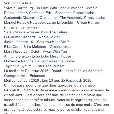
Voici donc la liste :
Sylvain Darrifourq – In Love With Théo & Valentin Ceccaldi
Frantz Loriot & Christoph Erb – Sceneries
,
Frantz Loriot
Systematic Distorsion Orchestra – The Assembly
,
Frantz Loriot
Manuel Perovic Notebook Large Ensemble – Urban Furrow
(musicien de l'année)
Sarah Murcia – Never Mind The Future
Guillaume Grenard – Nadja Sextet
Joëlle Léandre 10 – Can You Hear Me ?
Elise Caron & La Malenas – Orchestrales
Mary Halvorson Octet – Away With You
Anthony Braxton Echo Echo Mirror House
Orchestre National de Jazz – Europa Rome
Taylor Ho Bynum – Enter The PlusTet
La meilleure Re-issue 2016 :
Daunik Lazro / Joëlle Léandre /
George Lewis - Enfances
Meilleur concert 2016 :
Les 10 ans de Papanosh 2016
Un mot aussi pour dire que dans quelques jours paraîtra
PASSAGE EN REVUE
, la revue exceptionnelle des quinze ans de
citizen Jazz. Il est encore possible de l'obtenir en tentant une
souscription de dernière minute. Vous ne le regretterez pas : ce
travail d'équipe, collectif, nous a pris plus de sept mois. C'est une
grande fierté, et c'est rare, mais je pense qu'elle n'est pas mal