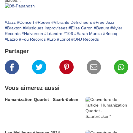
placée...
#Jazz
#Concert
#Rouen
#Vibrants Défricheurs
#Free Jazz
#Braxton
#Musiques Improvisées
#Elise Caron
#Bynum
#Ayler
Records
#Halvorson
#Léandre
#106
#Sarah Murcia
#Becoq
#Lazro
#Fou Records
#Erb
#Loriot
#ONJ Records
Partager
Vous aimerez aussi
Humanization Quartet - Saarbrücken
Les Meilleurs disques 2024