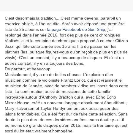
C'est désormais la tradition...
C'est même devenu, paraît-il un
exercice obligé, à l'heure dite. Après avoir déposé une première
liste de 25 albums sur
la page Facebook de Sun Ship
, j'ai
replongé dans l'année 2016, fort des plus de cent chroniques
réalisés ici et la centaine de chroniques proposé à ce cher Citizen
Jazz, qui fête cette année ses 15 ans. Il a du passer sur les
platines (les, puisque figurez-vous qu'on reçoit de plus en plus de
vinyls). C'est un constat, il y a beaucoup de disques. Et c'est un
autres constat, il y en a toujours des bons.
De partout, et beaucoup.
Musicalement, il y a eu de belles choses. L'explosion d'un
musicien comme le violoniste Frantz Loriot, qui est vraiment le
musicien de l'année, avec de nombreux disques inscrit dans cette
liste. La confirmation aussi de musiciens de cette famille
incroyable autour d'Anthony Braxton qui a, avec Echo Echo
Mirror House, créé un nouveau langage absolument ébouriffant ;
Mary Halvorson et Taylor Ho Bynum ont eux aussi poser des
jalons formidables. Ca a été fort dur de faire cette sélection. Sans
doute la plus dure de ces dernières années : sans doute y-a-t-il
eu moins de grands disques qu'en 2015, mais la trentaine qui est
sorti du lot était vraiment homogène.